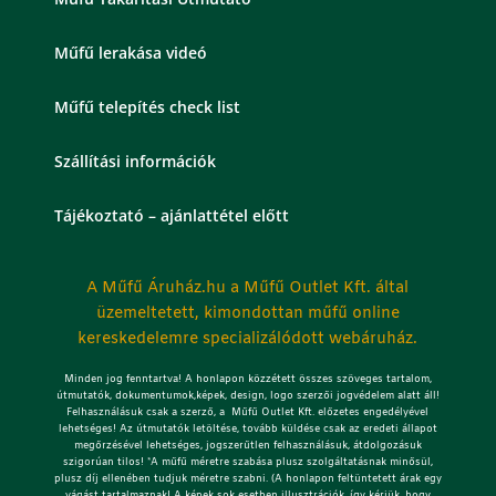
Műfű lerakása videó
Műfű telepítés check list
Szállítási információk
Tájékoztató – ajánlattétel előtt
A Műfű Áruház.hu a Műfű Outlet Kft. által
üzemeltetett, kimondottan műfű online
kereskedelemre specializálódott webáruház.
Minden jog fenntartva! A honlapon közzétett összes szöveges tartalom,
útmutatók, dokumentumok,képek, design, logo szerzői jogvédelem alatt áll!
Felhasználásuk csak a szerző, a Műfű Outlet Kft. előzetes engedélyével
lehetséges!
Az útmutatók letöltése, tovább küldése csak az eredeti állapot
megőrzésével lehetséges, jogszerűtlen felhasználásuk, átdolgozásuk
szigorúan tilos! *A műfű méretre szabása plusz szolgáltatásnak minősül,
plusz díj ellenében tudjuk méretre szabni. (A honlapon feltüntetett árak egy
vágást tartalmaznak! A képek sok esetben illusztrációk, így kérjük, hogy