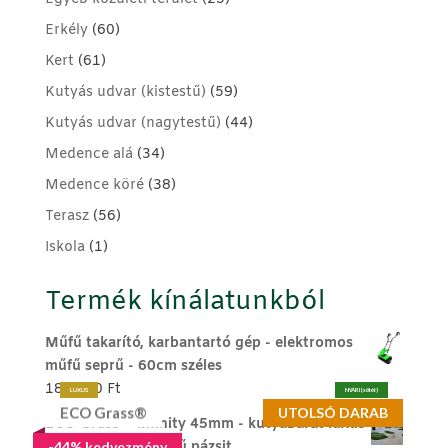
Erkély
(60)
Kert
(61)
Kutyás udvar (kistestű)
(59)
Kutyás udvar (nagytestű)
(44)
Medence alá
(34)
Medence köré
(38)
Terasz
(56)
Iskola
(1)
Termék kínálatunkból
Műfű takarító, karbantartó gép - elektromos
műfű seprű - 60cm széles
189.990
Ft
LUXUS
NYÁRI (sötét)
ECO Grass®
UTOLSÓ DARAB
ECO Grass ® Infinity 45mm - kutyabarát luxus
memóriaszálas műfű pázsit
-44% kedvezmény