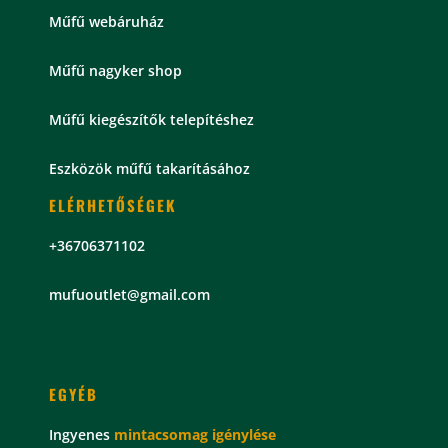
Műfű webáruház
Műfű nagyker shop
Műfű kiegészítők telepítéshez
Eszközök műfű takarításához
ELÉRHETŐSÉGEK
+36706371102
mu
fuoutlet@gmail.com
EGYÉB
Ingyenes
mintacsomag
igénylése