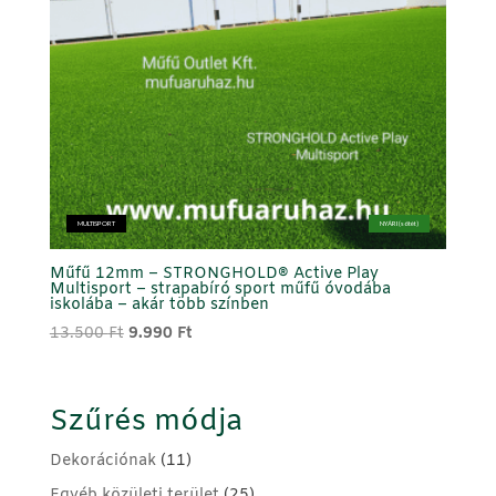
MULTISPORT
NYÁRI (sötét)
Műfű 12mm – STRONGHOLD® Active Play
Multisport – strapabíró sport műfű óvodába
iskolába – akár több színben
Original
Current
13.500
Ft
9.990
Ft
price
price
was:
is:
13.500 Ft.
9.990 Ft.
Szűrés módja
Dekorációnak
(11)
Egyéb közületi terület
(25)