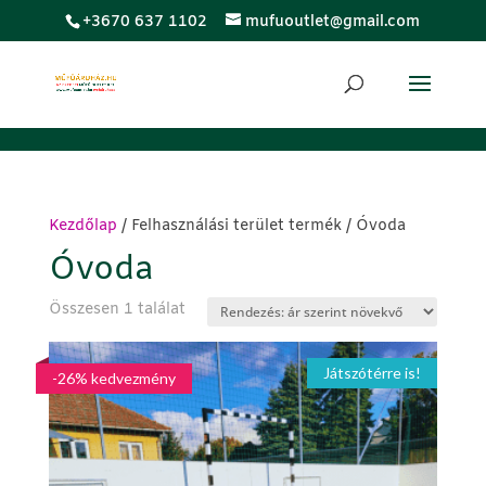
;
+3670 637 1102
mufuoutlet@gmail.com
Kezdőlap
/ Felhasználási terület termék / Óvoda
Óvoda
Összesen 1 találat
Játszótérre is!
-26% kedvezmény