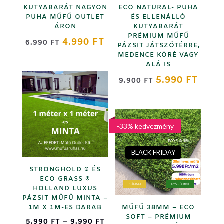
KUTYABARÁT NAGYON
ECO NATURAL- PUHA
PUHA MŰFŰ OUTLET
ÉS ELLENÁLLÓ
ÁRON
KUTYABARÁT
PRÉMIUM MŰFŰ
ORIGINAL
CURRENT
4.990
FT
6.990
FT
PÁZSIT JÁTSZÓTÉRRE,
PRICE
PRICE
MEDENCE KÖRÉ VAGY
ALÁ IS
WAS:
IS:
6.990 FT.
4.990 FT.
ORIGINAL
CURR
5.990
FT
9.900
FT
PRICE
PRICE
WAS:
IS:
9.900 FT.
5.990 
-33% kedvezmény
BLACK FRIDAY
STRONGHOLD ® ÉS
ECO GRASS ®
PRÉMIUM
NYÁRI (sötét)
HOLLAND LUXUS
PÁZSIT MŰFŰ MINTA –
1M X 1M-ES DARAB
MŰFŰ 38MM – ECO
SOFT – PRÉMIUM
ÁRTARTOMÁNY:
5.990
FT
–
9.990
FT