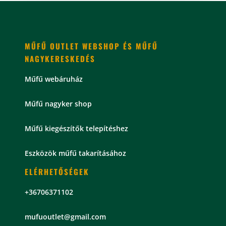
MŰFŰ OUTLET WEBSHOP ÉS MŰFŰ
NAGYKERESKEDÉS
Műfű webáruház
Műfű nagyker shop
Műfű kiegészítők telepítéshez
Eszközök műfű takarításához
ELÉRHETŐSÉGEK
+36706371102
mu
fuoutlet@gmail.com