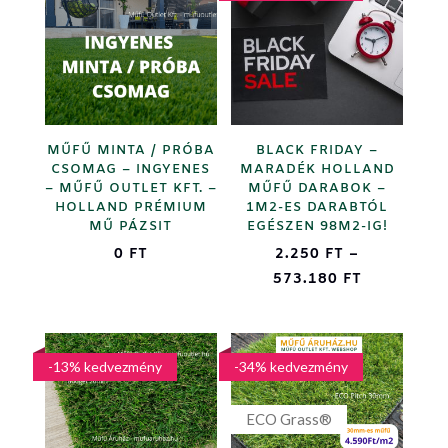
high
MŰFŰ MINTA / PRÓBA
BLACK FRIDAY –
CSOMAG – INGYENES
MARADÉK HOLLAND
– MŰFŰ OUTLET KFT. –
MŰFŰ DARABOK –
HOLLAND PRÉMIUM
1M2-ES DARABTÓL
MŰ PÁZSIT
EGÉSZEN 98M2-IG!
0
FT
2.250
FT
–
ÁRTARTOM
573.180
FT
2.250 FT
-
573.180 F
-13% kedvezmény
-34% kedvezmény
ECO Grass®