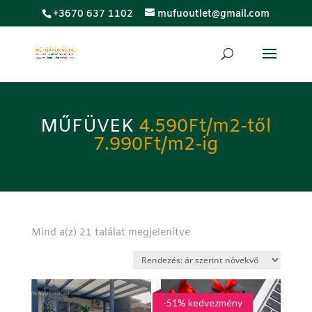
;
+3670 637 1102
mufuoutlet@gmail.com
MŰFÜVEK
4.590Ft/m2-től
7.990Ft/m2-ig
Sorted
Mind a(z) 21 találat megjelenítve
by
price:
low
to
-51% kedvezmény