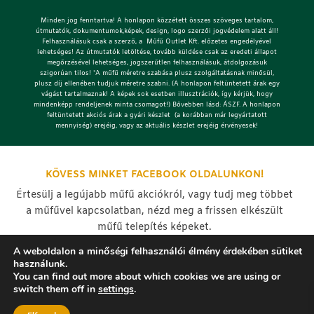
Minden jog fenntartva! A honlapon közzétett összes szöveges tartalom,
útmutatók, dokumentumok,képek, design, logo szerzői jogvédelem alatt áll!
Felhasználásuk csak a szerző, a Műfű Outlet Kft. előzetes engedélyével
lehetséges!
Az útmutatók letöltése, tovább küldése csak az eredeti állapot
megőrzésével lehetséges, jogszerűtlen felhasználásuk, átdolgozásuk
szigorúan tilos! *A műfű méretre szabása plusz szolgáltatásnak minősül,
plusz díj ellenében tudjuk méretre szabni. (A honlapon feltüntetett árak egy
vágást tartalmaznak! A képek sok esetben illusztrációk, így kérjük, hogy
mindenképp rendeljenek minta csomagot!) Bővebben lásd: ÁSZF. A honlapon
feltüntetett akciós árak a gyári készlet (a korábban már legyártatott
mennyiség) erejéig, vagy az aktuális készlet erejéig érvényesek!
KÖVESS MINKET FACEBOOK OLDALUNKON!
Értesülj a legújabb műfű akciókról, vagy tudj meg többet
a műfűvel kapcsolatban, nézd meg a frissen elkészült
műfű telepítés képeket.
A weboldalon a minőségi felhasználói élmény érdekében sütiket
használunk.
You can find out more about which cookies we are using or
switch them off in
settings
.