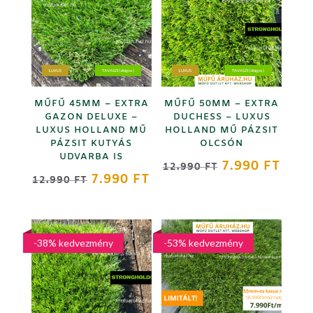
LUXUS
TAVASZI (világos)
LUXUS
TAVASZI (világos)
MŰFŰ 45MM – EXTRA
MŰFŰ 50MM – EXTRA
GAZON DELUXE –
DUCHESS – LUXUS
LUXUS HOLLAND MŰ
HOLLAND MŰ PÁZSIT
PÁZSIT KUTYÁS
OLCSÓN
UDVARBA IS
ORIGINAL
CURR
7.990
FT
12.990
FT
ORIGINAL
CURRENT
7.990
FT
12.990
FT
PRICE
PRICE
PRICE
PRICE
WAS:
IS:
WAS:
IS:
12.990 FT.
7.990
12.990 FT.
7.990 FT.
-38% kedvezmény
-53% kedvezmény