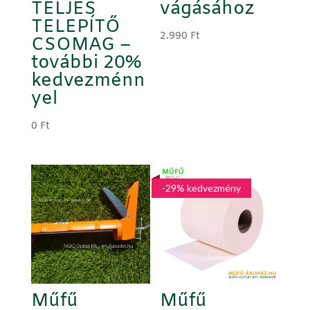
TELJES
vágásához
TELEPÍTŐ
2.990
Ft
CSOMAG –
további 20%
kedvezménn
yel
0
Ft
-29% kedvezmény
Műfű
Műfű