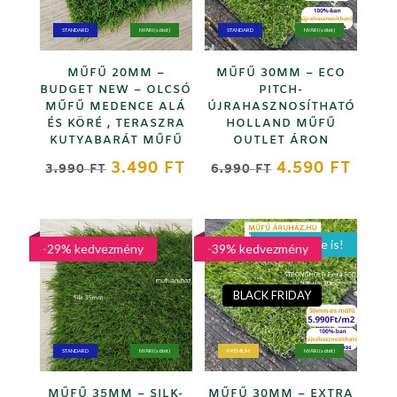
STANDARD
NYÁRI (sötét)
STANDARD
NYÁRI (sötét)
MŰFŰ 20MM –
MŰFŰ 30MM – ECO
BUDGET NEW – OLCSÓ
PITCH-
MŰFŰ MEDENCE ALÁ
ÚJRAHASZNOSÍTHATÓ
ÉS KÖRÉ , TERASZRA
HOLLAND MŰFŰ
KUTYABARÁT MŰFŰ
OUTLET ÁRON
ORIGINAL
CURRENT
ORIGINAL
CURR
3.490
FT
4.590
FT
3.990
FT
6.990
FT
PRICE
PRICE
PRICE
PRICE
WAS:
IS:
WAS:
IS:
3.990 FT.
3.490 FT.
6.990 FT.
4.590 
Játszótérre is!
-29% kedvezmény
-39% kedvezmény
BLACK FRIDAY
STANDARD
NYÁRI (sötét)
PRÉMIUM
NYÁRI (sötét)
MŰFŰ 35MM – SILK-
MŰFŰ 30MM – EXTRA