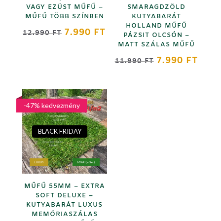
VAGY EZÜST MŰFŰ –
SMARAGDZÖLD
MŰFŰ TÖBB SZÍNBEN
KUTYABARÁT
HOLLAND MŰFŰ
ORIGINAL
CURRENT
7.990
FT
12.990
FT
PÁZSIT OLCSÓN –
PRICE
PRICE
MATT SZÁLAS MŰFŰ
WAS:
IS:
ORIGINAL
CURR
7.990
FT
11.990
FT
12.990 FT.
7.990 FT.
PRICE
PRICE
WAS:
IS:
11.990 FT.
7.990
-47% kedvezmény
BLACK FRIDAY
LUXUS
NYÁRI (sötét)
MŰFŰ 55MM – EXTRA
SOFT DELUXE –
KUTYABARÁT LUXUS
MEMÓRIASZÁLAS