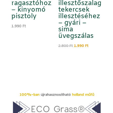
ragasztóhoz
illesztőszalag
– kinyomó
tekercsek
pisztoly
illesztéséhez
– gyári –
1.990
Ft
sima
üvegszálas
Original
Current
2.800
Ft
1.990
Ft
price
price
was:
is:
2.800 Ft.
1.990 Ft.