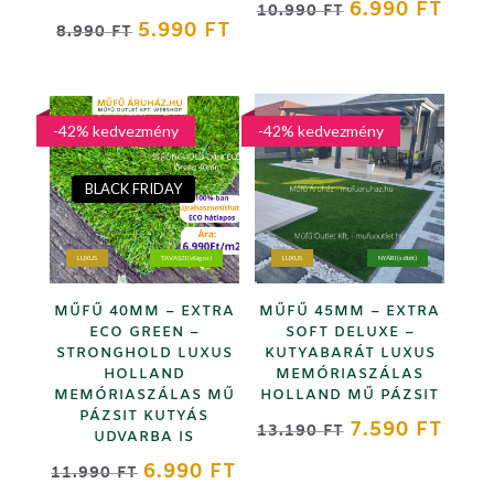
ORIGINAL
CURR
6.990
FT
10.990
FT
ORIGINAL
CURRENT
5.990
FT
8.990
FT
PRICE
PRICE
PRICE
PRICE
WAS:
IS:
WAS:
IS:
10.990 FT.
6.990
8.990 FT.
5.990 FT.
-42% kedvezmény
-42% kedvezmény
BLACK FRIDAY
LUXUS
TAVASZI (világos)
LUXUS
NYÁRI (sötét)
MŰFŰ 40MM – EXTRA
MŰFŰ 45MM – EXTRA
ECO GREEN –
SOFT DELUXE –
STRONGHOLD LUXUS
KUTYABARÁT LUXUS
HOLLAND
MEMÓRIASZÁLAS
MEMÓRIASZÁLAS MŰ
HOLLAND MŰ PÁZSIT
PÁZSIT KUTYÁS
ORIGINAL
CURR
7.590
FT
13.190
FT
UDVARBA IS
PRICE
PRICE
ORIGINAL
CURRENT
6.990
FT
11.990
FT
WAS:
IS: