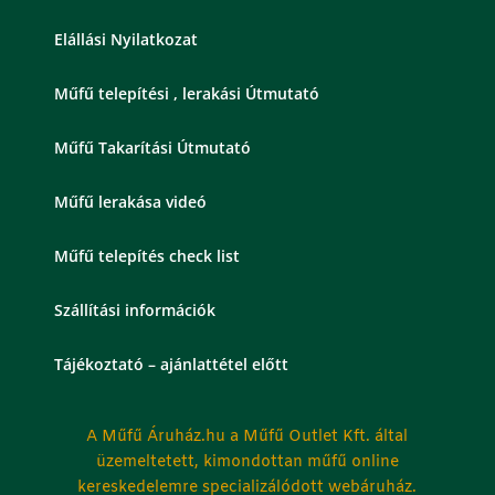
Elállási Nyilatkozat
Műfű telepítési , lerakási Útmutató
Műfű Takarítási Útmutató
Műfű lerakása videó
Műfű telepítés check list
Szállítási információk
Tájékoztató – ajánlattétel előtt
A Műfű Áruház.hu a Műfű Outlet Kft. által
üzemeltetett, kimondottan műfű online
kereskedelemre specializálódott webáruház.