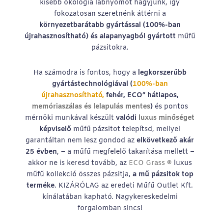
kisebb ökológia lábnyomot hagyjunk, így
fokozatosan szeretnénk áttérni a
környezetbarátabb gyártással (100%-ban
újrahasznosítható) és alapanyagból gyártott
műfű
pázsitokra.
Ha számodra is fontos, hogy a
legkorszerűbb
gyártástechnológiával (
100%-ban
újrahasznosítható,
fehér, ECO” hátlapos,
memóriaszálas és lelapulás mentes
)
és pontos
mérnöki munkával készült
valódi
luxus minőséget
képviselő
műfű pázsitot telepítsd, mellyel
garantáltan nem lesz gondod az
elkövetkező akár
25 évben
, – a műfű megfelelő takarítása mellett –
akkor ne is keresd tovább, az
ECO
Grass
®
luxus
műfű kollekció összes pázsitja,
a mű pázsitok top
terméke
. KIZÁRÓLAG az eredeti Műfű Outlet Kft.
kínálatában kapható. Nagykereskedelmi
forgalomban sincs!