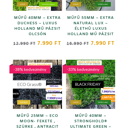
LUXUS
TAVASZI (világos)
LUXUS
NYÁRI (sötét)
MŰFŰ 40MM – EXTRA
MŰFŰ 55MM – EXTRA
DUCHESS – LUXUS
NATURAL LUX –
HOLLAND MŰ PÁZSIT
ÉLETHŰ LUXUS
OLCSÓN
HOLLAND MŰ PÁZSIT
ORIGINAL
CURRENT
ORIGINAL
CURR
7.990
FT
7.990
FT
12.990
FT
16.990
FT
PRICE
PRICE
PRICE
PRICE
WAS:
IS:
WAS:
IS:
12.990 FT.
7.990 FT.
16.990 FT.
7.990
-38% kedvezmény
-33% kedvezmény
ECO Grass®
BLACK FRIDAY
PRÉMIUM
NYÁRI (sötét)
LUXUS
NYÁRI (sötét)
MŰFŰ 25MM – ECO
MŰFŰ 40MM –
MOON- FEKETE ,
STRONGHOLD®
SZÜRKE , ANTRACIT
ULTIMATE GREEN –