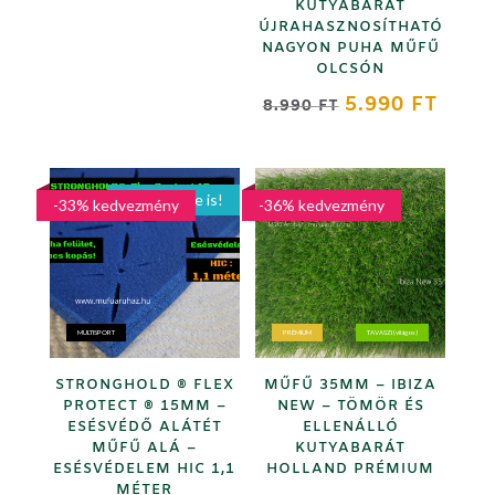
KUTYABARÁT
5.990 FT
ÚJRAHASZNOSÍTHATÓ
NAGYON PUHA MŰFŰ
-
OLCSÓN
9.990 FT
ORIGINAL
CURR
5.990
FT
8.990
FT
PRICE
PRICE
WAS:
IS:
8.990 FT.
5.990 
Játszótérre is!
-33% kedvezmény
-36% kedvezmény
MULTISPORT
PRÉMIUM
TAVASZI (világos)
STRONGHOLD ® FLEX
MŰFŰ 35MM – IBIZA
PROTECT ® 15MM –
NEW – TÖMÖR ÉS
ESÉSVÉDŐ ALÁTÉT
ELLENÁLLÓ
MŰFŰ ALÁ –
KUTYABARÁT
ESÉSVÉDELEM HIC 1,1
HOLLAND PRÉMIUM
MÉTER