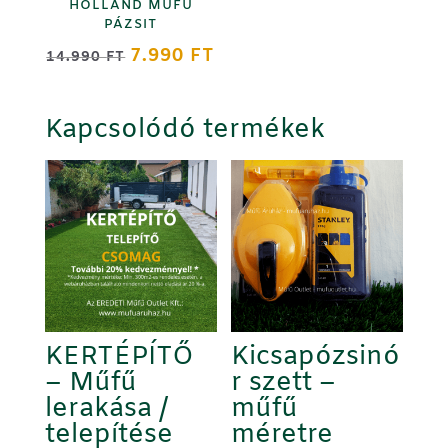
HOLLAND MŰFŰ
PÁZSIT
ORIGINAL
CURRENT
7.990
FT
14.990
FT
PRICE
PRICE
WAS:
IS:
Kapcsolódó termékek
14.990 FT.
7.990 FT.
KERTÉPÍTŐ
Kicsapózsinó
– Műfű
r szett –
lerakása /
műfű
telepítése
méretre