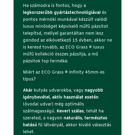
Ha számodra is fontos, hogy a
legkorszerűbb gyártástechnológiával
és
pontos mérnöki munkával készült valódi
luxus minőséget képviselő műfű pázsitot
telepítsd, mellyel garantáltan nem lesz
gondod az elkövetkező 15 évben, akkor ne
is keresd tovább, az ECO Grass ® luxus
műfű kollekció összes pázsitja, a mű
pázsitok top terméke.
Miért az ECO Grass ® Infinity 45mm-es
típus?
Akár
kutyás udvarokba, vagy
nagyobb
igénybevétel, aktív használat esetén
(óvodai udvar) még optimális
szálmagasságú.
Kevert szálas
, tehát ha
szereted, a nagyon
naturális, természtes
hatású
fű látványát, akkor kiváló választás
lehet.