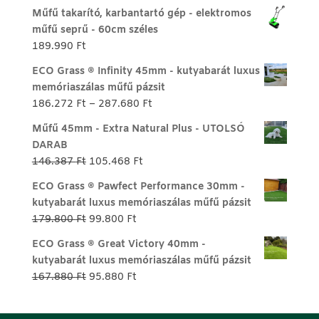
Műfű takarító, karbantartó gép - elektromos
műfű seprű - 60cm széles
189.990
Ft
ECO Grass ® Infinity 45mm - kutyabarát luxus
memóriaszálas műfű pázsit
Ártartomány:
186.272
Ft
–
287.680
Ft
186.272 Ft
Műfű 45mm - Extra Natural Plus - UTOLSÓ
-
DARAB
287.680 Ft
Original
Current
146.387
Ft
105.468
Ft
price
price
ECO Grass ® Pawfect Performance 30mm -
was:
is:
kutyabarát luxus memóriaszálas műfű pázsit
146.387 Ft.
105.468 Ft.
Original
Current
179.800
Ft
99.800
Ft
price
price
ECO Grass ® Great Victory 40mm -
was:
is:
kutyabarát luxus memóriaszálas műfű pázsit
179.800 Ft.
99.800 Ft.
Original
Current
167.880
Ft
95.880
Ft
price
price
was:
is: