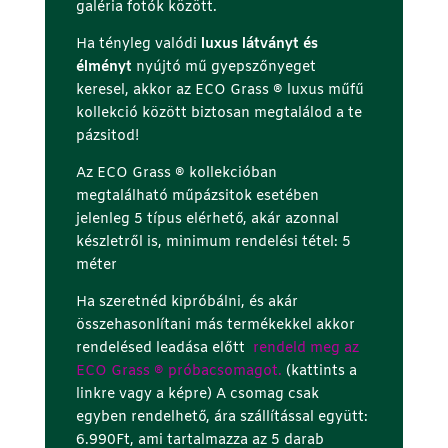
galéria fotók között.
Ha tényleg valódi
luxus látványt és
élményt
nyújtó mű gyepszőnyeget
keresel, akkor az ECO Grass ® luxus műfű
kollekció között biztosan megtalálod a te
pázsitod!
Az ECO Grass ® kollekcióban
megtalálható műpázsitok esetében
jelenleg 5 típus elérhető, akár azonnal
készletről is, minimum rendelési tétel: 5
méter
Ha szeretnéd kipróbálni, és akár
összehasonlítani más termékekkel akkor
rendelésed leadása előtt
rendeld meg az
ECO Grass ® próbacsomagot.
(kattints a
linkre vagy a képre) A csomag csak
egyben rendelhető, ára szállítással együtt:
6.990Ft, ami tartalmazza az 5 darab