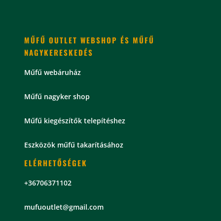
167.880 Ft.
95.880 Ft.
MŰFŰ OUTLET WEBSHOP ÉS MŰFŰ
NAGYKERESKEDÉS
Műfű webáruház
Műfű nagyker shop
Műfű kiegészítők telepítéshez
Eszközök műfű takarításához
ELÉRHETŐSÉGEK
+36706371102
mu
fuoutlet@gmail.com