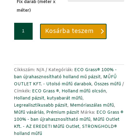
Fix darab (méter x
méter)
ECO
Kosárba teszem
Grass
®
Infinity
45mm
-
kutyabarát
Cikkszám:
N/A
Kategóriák:
ECO Grass® 100% -
luxus
ban újrahasznosítható holland mű pázsit
,
MŰFŰ
memóriaszálas
OUTLET KFT. - Utolsó műfű darabok
,
Összes műfű
műfű
Címkék:
ECO Grass ®
,
Holland műfű olcsón
,
pázsit
Holland pázsit
,
kutyabarát műfű
,
mennyiség
Legrealisztikusabb pázsit
,
Memóriaszálas műfű
,
Műfű vásárlás
,
Prémium pázsit
Márka:
ECO Grass ®
100% - ban újrahasznosítható műfű
,
Műfű Outlet
Kft. - AZ EREDETI Műfű Outlet
,
STRONGHOLD®
holland műfű