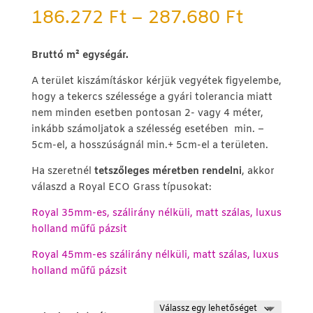
Ártarto
186.272
Ft
–
287.680
Ft
186.272
-
B
ruttó m² egységár.
287.680
A terület kiszámításkor kérjük vegyétek figyelembe,
hogy a tekercs szélessége a gyári tolerancia miatt
nem minden esetben pontosan 2- vagy 4 méter,
inkább számoljatok a szélesség
esetében min.
–
5cm-el, a hosszúságnál
min.
+
5cm-el
a területen.
Ha szeretnél
tetszőleges méretben rendelni
, akkor
válaszd a Royal ECO Grass típusokat:
Royal 35mm-es, szálirány nélküli, matt szálas, luxus
holland műfű pázsit
Royal 45mm-es szálirány nélküli, matt szálas, luxus
holland műfű pázsit