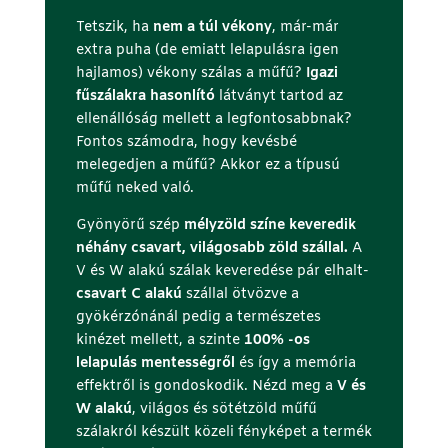
Tetszik, ha
nem a túl vékony
, már-már
extra puha (de emiatt lelapulásra igen
hajlamos) vékony szálas a műfű?
Igazi
fűszálakra hasonlító
látványt tartod az
ellenállóság mellett a legfontosabbnak?
Fontos számodra, hogy kevésbé
melegedjen a műfű? Akkor ez a típusú
műfű neked való.
Gyönyörű szép
mélyzöld színe keveredik
néhány csavart, világosabb zöld szállal.
A
V és W alakú szálak keveredése pár elhalt-
csavart C alakú
szállal ötvözve a
gyökérzónánál pedig a természetes
kinézet mellett, a szinte
100% -os
lelapulás mentességről
és így a memória
effektről is gondoskodik. Nézd meg a
V és
W alakú
, világos és sötétzöld műfű
szálakról készült közeli fényképet a termék