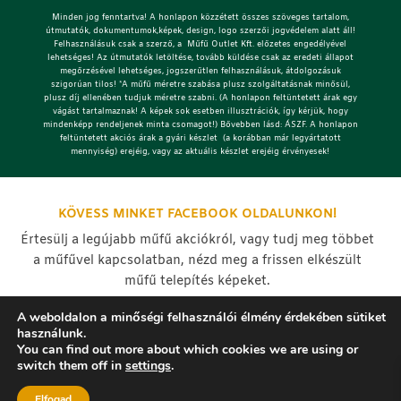
Minden jog fenntartva! A honlapon közzétett összes szöveges tartalom,
útmutatók, dokumentumok,képek, design, logo szerzői jogvédelem alatt áll!
Felhasználásuk csak a szerző, a Műfű Outlet Kft. előzetes engedélyével
lehetséges!
Az útmutatók letöltése, tovább küldése csak az eredeti állapot
megőrzésével lehetséges, jogszerűtlen felhasználásuk, átdolgozásuk
szigorúan tilos! *A műfű méretre szabása plusz szolgáltatásnak minősül,
plusz díj ellenében tudjuk méretre szabni. (A honlapon feltüntetett árak egy
vágást tartalmaznak! A képek sok esetben illusztrációk, így kérjük, hogy
mindenképp rendeljenek minta csomagot!) Bővebben lásd: ÁSZF. A honlapon
feltüntetett akciós árak a gyári készlet (a korábban már legyártatott
mennyiség) erejéig, vagy az aktuális készlet erejéig érvényesek!
KÖVESS MINKET FACEBOOK OLDALUNKON!
Értesülj a legújabb műfű akciókról, vagy tudj meg többet
a műfűvel kapcsolatban, nézd meg a frissen elkészült
műfű telepítés képeket.
A weboldalon a minőségi felhasználói élmény érdekében sütiket
használunk.
You can find out more about which cookies we are using or
switch them off in
settings
.
Elfogad