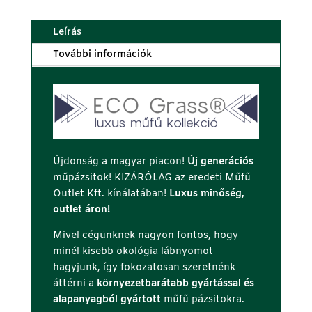
Leírás
További információk
Újdonság a magyar piacon!
Új generációs
műpázsitok! KIZÁRÓLAG az eredeti Műfű
Outlet Kft. kínálatában!
Luxus minőség,
outlet áron!
Mivel cégünknek nagyon fontos, hogy
minél kisebb ökológia lábnyomot
hagyjunk, így fokozatosan szeretnénk
áttérni a
környezetbarátabb gyártással és
alapanyagból gyártott
műfű pázsitokra.