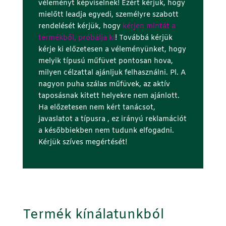
véleményt képviselnek! Ezért kérjük, hogy
mielőtt leadja egyedi, személyre szabott
rendelését kérjük, hogy
kérjen mintát a
termékből, próbálja ki
! Továbbá kérjük
kérje ki előzetesen a véleményünket, hogy
melyik típusú műfüvet pontosan hova,
milyen célzattal ajánljuk felhasználni. Pl. A
nagyon puha szálas műfüvek, az aktív
taposásnak kitett helyekre nem ajánlott.
Ha előzetesen nem kért tanácsot,
javaslatot a
típusra ,
ez irányú reklamációt
a későbbiekben nem tudunk elfogadni.
Kérjük szíves megértését!
Termék kínálatunkból