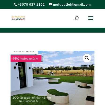
;
+3670 637 1102
mufuoutlet@gmail.com
LUXUS
ECO Grass®
-44% kedvezmény