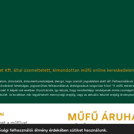
t Kft. által üzemeltetett, kimondottan műfű online kereskedelem
lom, útmutatók, dokumentumok,képek, design, logo szerzői jogvédelem alatt áll! Felhasználásuk c
őrzésével lehetséges, jogszerűtlen felhasználásuk, átdolgozásuk szigorúan tilos! *A műfű méretre
znak! A képek sok esetben illusztrációk, így kérjük, hogy mindenképp rendeljenek minta csomagot!
észlet (a korábban már legyártatott mennyiség) erejéig, vagy az aktuális készlet erejéig érvényese
N!
bet a műfűvel
ítés képeket.
ségi felhasználói élmény érdekében sütiket használunk.