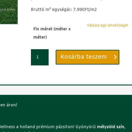
Bruttó m² egységár: 7.990Ft/m2
Fix méret (méter x
méter)
Műfű
Kosárba teszem
45mm
-
Extra
Natural
Plus
-
UTOLSÓ
len áron!
DARAB
mennyiség
 Wellness a holland prémium pázsiton! Gyönyörű
mélyzöld szín
,