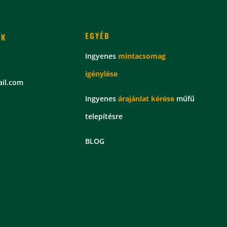
EGYÉB
EK
Ingyenes
mintacsomag
igénylése
il.com
Ingyenes
árajánlat kérése
műfű
telepítésre
BLOG