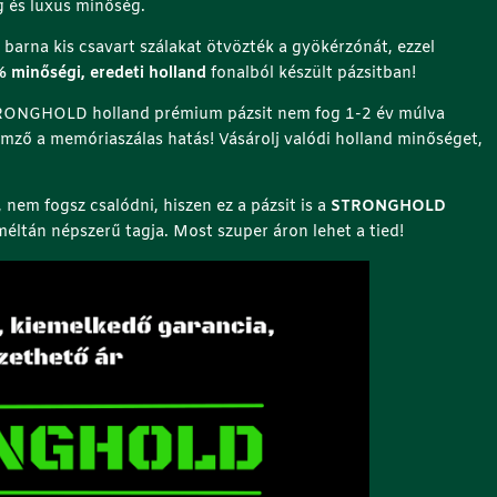
g és luxus minőség.
 barna kis csavart szálakat ötvözték a gyökérzónát, ezzel
 minőségi, eredeti holland
fonalból készült pázsitban!
STRONGHOLD holland prémium pázsit nem fog 1-2 év múlva
llemző a memóriaszálas hatás! Vásárolj valódi holland minőséget,
 nem fogsz csalódni, hiszen ez a pázsit is a
STRONGHOLD
méltán népszerű tagja. Most szuper áron lehet a tied!