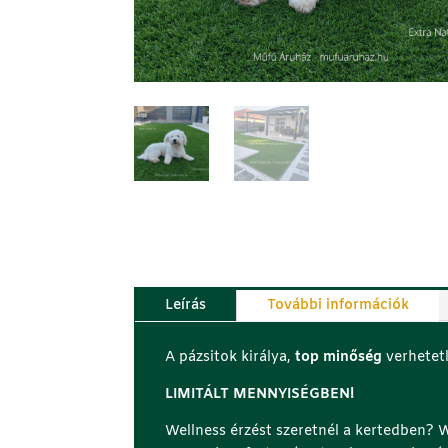
Leírás
További információk
A pázsitok királya,
top minőség
verhetet
LIMITÁLT MENNYISÉGBEN!
Wellness érzést szeretnél a kertedben?