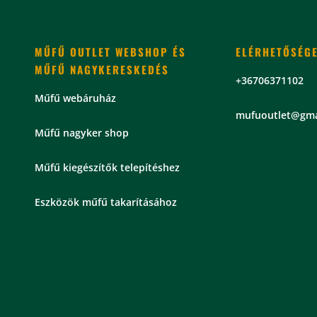
MŰFŰ OUTLET WEBSHOP ÉS
ELÉRHETŐSÉG
MŰFŰ NAGYKERESKEDÉS
+36706371102
Műfű webáruház
mu
fuoutlet@gma
Műfű nagyker shop
Műfű kiegészítők telepítéshez
Eszközök műfű takarításához