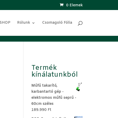
0 Elemek
 SHOP
Rólunk
Csomagoló Fólia
Termék
kínálatunkból
Műfű takarító,
ent
karbantartó gép -
elektromos műfű seprű -
60cm széles
68 Ft.
189.990
Ft