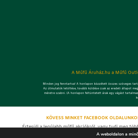
A Műfű Áruház.hu a Műfű Outle
Minden jog fenntartva! A honlapon közzétett összes szöveges tarta
Az útmutatók letöltése, tovább küldése csak az eredeti állapot meg
méretre szabni. (A honlapon feltüntetett árak egy vágást tartalma
k
KÖVESS MINKET FACEBOOK OLDALUNKO
Értesülj a legújabb műfű akciókról, vagy tudj meg töb
kapcsolatban, nézd meg a frissen elkészült műfű telep
A weboldalon a minő