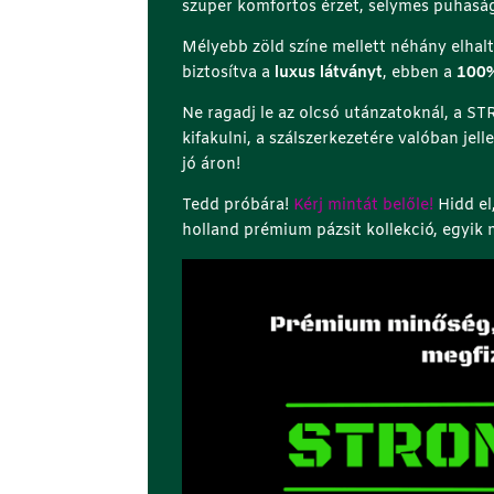
szuper komfortos érzet, selymes puhasá
Mélyebb zöld színe mellett néhány elhalt
biztosítva a
luxus látványt
, ebben a
100%
Ne ragadj le az olcsó utánzatoknál, a 
kifakulni, a szálszerkezetére valóban je
jó áron!
Tedd próbára!
Kérj mintát belőle!
Hidd el,
holland prémium pázsit kollekció, egyik 