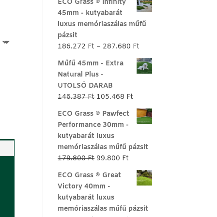
ECO Grass ® Infinity
45mm - kutyabarát
luxus memóriaszálas műfű
pázsit
Ártartomány:
186.272
Ft
–
287.680
Ft
186.272 Ft
Műfű 45mm - Extra
-
Natural Plus -
287.680 Ft
UTOLSÓ DARAB
Original
Current
146.387
Ft
105.468
Ft
price
price
ECO Grass ® Pawfect
was:
is:
Performance 30mm -
146.387 Ft.
105.468 Ft.
kutyabarát luxus
memóriaszálas műfű pázsit
Original
Current
179.800
Ft
99.800
Ft
price
price
ECO Grass ® Great
was:
is:
Victory 40mm -
179.800 Ft.
99.800 Ft.
kutyabarát luxus
memóriaszálas műfű pázsit