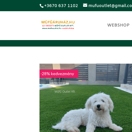
;
+3670 637 1102
mufuoutlet@gmail.c
WEBSHOP
LUXUS
-28% kedvezmény