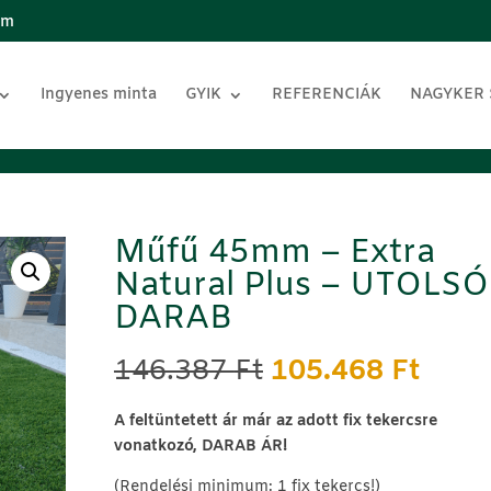
om
Ingyenes minta
GYIK
REFERENCIÁK
NAGYKER
Műfű 45mm – Extra
Natural Plus – UTOLSÓ
DARAB
Original
Curr
146.387
Ft
105.468
Ft
price
price
was:
is:
A feltüntetett ár már az adott fix tekercsre
146.387 Ft.
105.4
vonatkozó, DARAB ÁR!
(Rendelési minimum: 1 fix tekercs!)