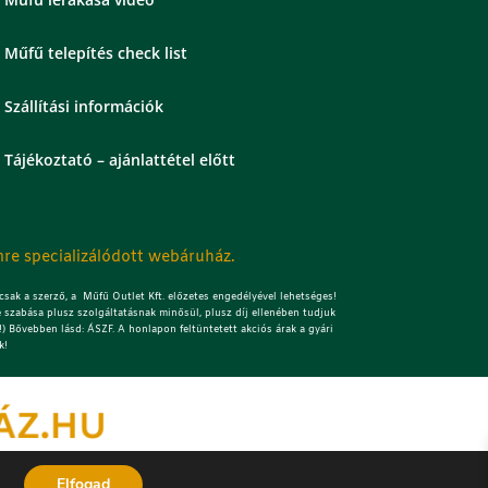
Műfű telepítés check list
Szállítási információk
Tájékoztató – ajánlattétel előtt
re specializálódott webáruház.
sak a szerző, a Műfű Outlet Kft. előzetes engedélyével lehetséges!
 szabása plusz szolgáltatásnak minősül, plusz díj ellenében tudjuk
) Bővebben lásd: ÁSZF. A honlapon feltüntetett akciós árak a gyári
k!
Elfogad