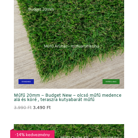
STANDARD
NYÁRI (sötét)
Műfű 20mm – Budget New – olcsó műfű medence
alá és köré , teraszra kutyabarát műfű
Original
Current
3.990
Ft
3.490
Ft
price
price
was:
is:
3.990 Ft.
3.490 Ft.
-14% kedvezmény