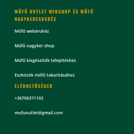
MŰFŰ OUTLET WEBSHOP ÉS MŰFŰ
NAGYKERESKEDÉS
Műfű webáruház
Műfű nagyker shop
Műfű kiegészítők telepítéshez
Eszközök műfű takarításához
ELÉRHETŐSÉGEK
+36706371102
mu
fuoutlet@gmail.com