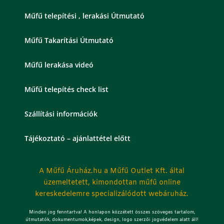
Műfű telepítési , lerakási Útmutató
Műfű Takarítási Útmutató
Műfű lerakása videó
Műfű telepítés check list
Szállítási információk
Tájékoztató – ajánlattétel előtt
A Műfű Áruház.hu a Műfű Outlet Kft. által
üzemeltetett, kimondottan műfű online
kereskedelemre specializálódott webáruház.
Minden jog fenntartva! A honlapon közzétett összes szöveges tartalom,
útmutatók, dokumentumok,képek, design, logo szerzői jogvédelem alatt áll!