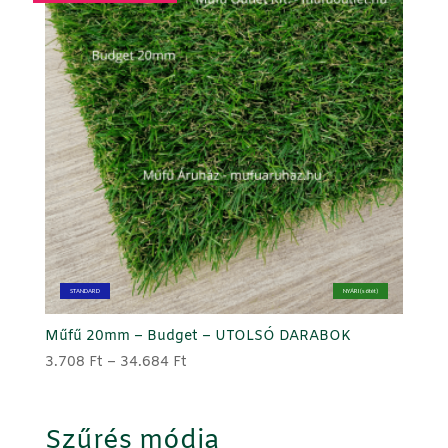
STANDARD
NYÁRI (sötét)
Műfű 20mm – Budget – UTOLSÓ DARABOK
Ártartomány:
3.708
Ft
–
34.684
Ft
3.708 Ft
-
34.684 Ft
Szűrés módja