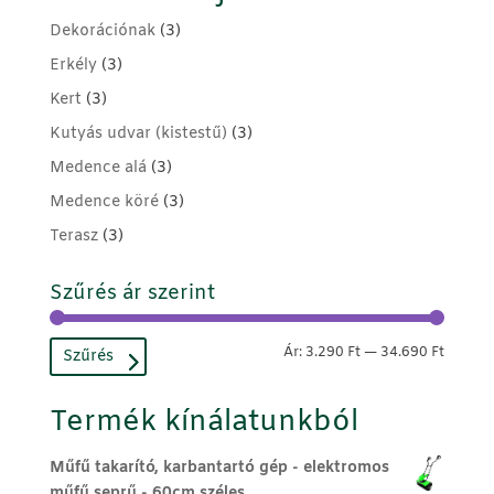
Dekorációnak
(3)
Erkély
(3)
Kert
(3)
Kutyás udvar (kistestű)
(3)
Medence alá
(3)
Medence köré
(3)
Terasz
(3)
Szűrés ár szerint
Min
Max
Ár:
3.290 Ft
—
34.690 Ft
Szűrés
ár
ár
Termék kínálatunkból
Műfű takarító, karbantartó gép - elektromos
műfű seprű - 60cm széles