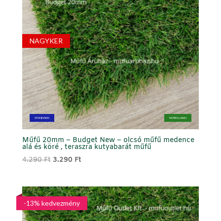
NAGYKER
STANDARD
NYÁRI (sötét)
Műfű 20mm – Budget New – olcsó műfű medence
alá és köré , teraszra kutyabarát műfű
Original
Current
4.290
Ft
3.290
Ft
price
price
was:
is:
4.290 Ft.
3.290 Ft.
-13% kedvezmény