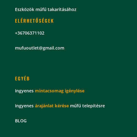
Eszközök műfű takarításához
ELÉRHETŐSÉGEK
+36706371102
mu
fuoutlet@gmail.com
EGYÉB
Ingyenes
mintacsomag
igénylése
Ingyenes
árajánlat kérése
műfű telepítésre
BLOG