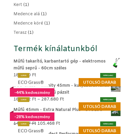
Kert
(1)
Medence alá
(1)
Medence köré
(1)
Terasz
(1)
Termék kínálatunkból
Műfű takarító, karbantartó gép - elektromos
műfű seprű - 60cm széles
189.990
Ft
LUXUS
NYÁRI (sötét)
ECO Grass®
UTOLSÓ DARAB
ECO Grass ® Infinity 45mm - kutyabarát luxus
memóriaszálas műfű pázsit
-44% kedvezmény
Ártartomány:
186.272
Ft
–
287.680
Ft
LUXUS
NYÁRI (sötét)
186.272 Ft
UTOLSÓ DARAB
Műfű 45mm - Extra Natural Plus - UTOLSÓ
-
DARAB
-28% kedvezmény
287.680 Ft
Original
Current
146.387
Ft
105.468
Ft
LUXUS
NYÁRI (sötét)
price
price
ECO Grass®
UTOLSÓ DARAB