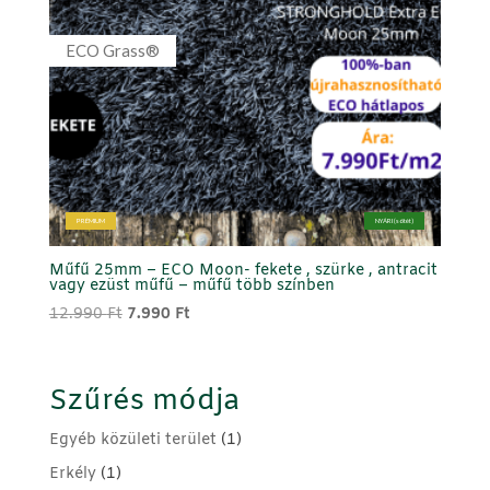
ECO Grass®
PRÉMIUM
NYÁRI (sötét)
Műfű 25mm – ECO Moon- fekete , szürke , antracit
vagy ezüst műfű – műfű több színben
Original
Current
12.990
Ft
7.990
Ft
price
price
was:
is:
12.990 Ft.
7.990 Ft.
Szűrés módja
Egyéb közületi terület
(1)
Erkély
(1)