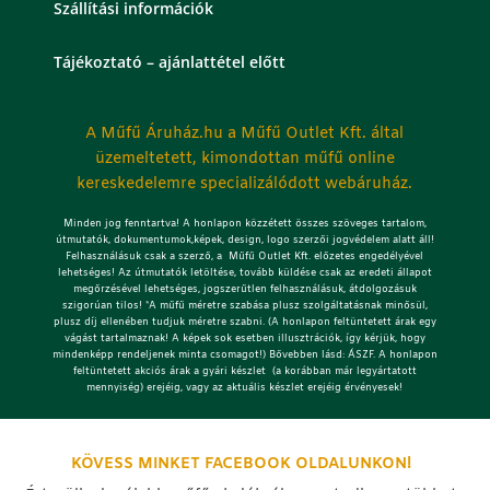
Szállítási információk
Tájékoztató – ajánlattétel előtt
A Műfű Áruház.hu a Műfű Outlet Kft. által
üzemeltetett, kimondottan műfű online
kereskedelemre specializálódott webáruház.
Minden jog fenntartva! A honlapon közzétett összes szöveges tartalom,
útmutatók, dokumentumok,képek, design, logo szerzői jogvédelem alatt áll!
Felhasználásuk csak a szerző, a Műfű Outlet Kft. előzetes engedélyével
lehetséges!
Az útmutatók letöltése, tovább küldése csak az eredeti állapot
megőrzésével lehetséges, jogszerűtlen felhasználásuk, átdolgozásuk
szigorúan tilos! *A műfű méretre szabása plusz szolgáltatásnak minősül,
plusz díj ellenében tudjuk méretre szabni. (A honlapon feltüntetett árak egy
vágást tartalmaznak! A képek sok esetben illusztrációk, így kérjük, hogy
mindenképp rendeljenek minta csomagot!) Bővebben lásd: ÁSZF. A honlapon
feltüntetett akciós árak a gyári készlet (a korábban már legyártatott
mennyiség) erejéig, vagy az aktuális készlet erejéig érvényesek!
KÖVESS MINKET FACEBOOK OLDALUNKON!