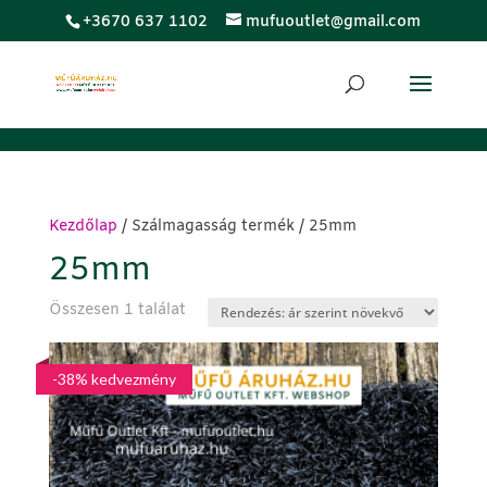
;
+3670 637 1102
mufuoutlet@gmail.com
Kezdőlap
/ Szálmagasság termék / 25mm
25mm
Összesen 1 találat
-38% kedvezmény