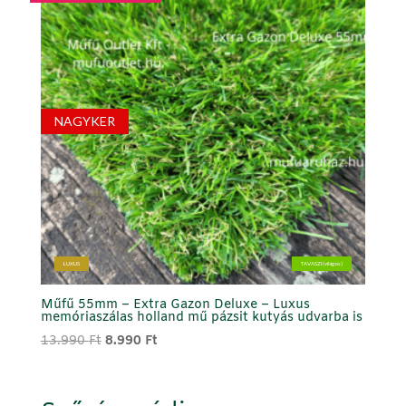
NAGYKER
LUXUS
TAVASZI (világos)
Műfű 55mm – Extra Gazon Deluxe – Luxus
memóriaszálas holland mű pázsit kutyás udvarba is
Original
Current
13.990
Ft
8.990
Ft
price
price
was:
is:
13.990 Ft.
8.990 Ft.