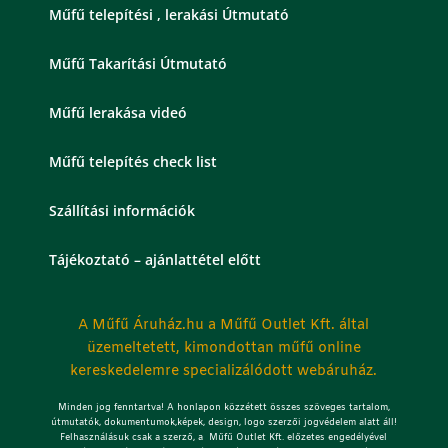
Műfű telepítési , lerakási Útmutató
Műfű Takarítási Útmutató
Műfű lerakása videó
Műfű telepítés check list
Szállítási információk
Tájékoztató – ajánlattétel előtt
A Műfű Áruház.hu a Műfű Outlet Kft. által
üzemeltetett, kimondottan műfű online
kereskedelemre specializálódott webáruház.
Minden jog fenntartva! A honlapon közzétett összes szöveges tartalom,
útmutatók, dokumentumok,képek, design, logo szerzői jogvédelem alatt áll!
Felhasználásuk csak a szerző, a Műfű Outlet Kft. előzetes engedélyével