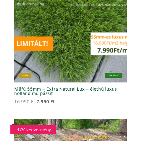
LUXUS
NYÁRI (sötét)
Műfű 55mm – Extra Natural Lux – élethű luxus
holland mű pázsit
Original
Current
16.990
Ft
7.990
Ft
price
price
was:
is:
16.990 Ft.
7.990 Ft.
-47% kedvezmény