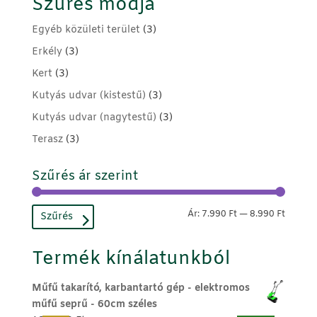
Szűrés módja
Egyéb közületi terület
(3)
Erkély
(3)
Kert
(3)
Kutyás udvar (kistestű)
(3)
Kutyás udvar (nagytestű)
(3)
Terasz
(3)
Szűrés ár szerint
Min
Max
Ár:
7.990 Ft
—
8.990 Ft
Szűrés
ár
ár
Termék kínálatunkból
Műfű takarító, karbantartó gép - elektromos
műfű seprű - 60cm széles