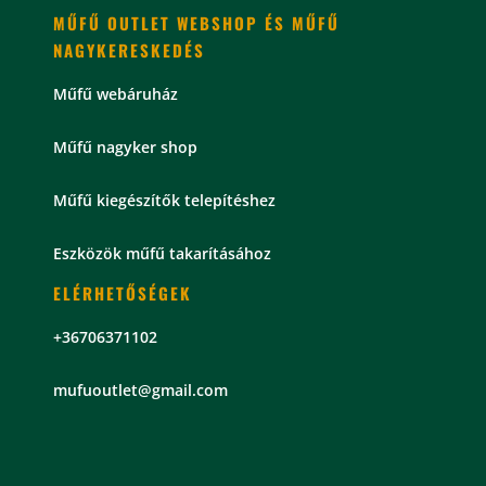
MŰFŰ OUTLET WEBSHOP ÉS MŰFŰ
NAGYKERESKEDÉS
Műfű webáruház
Műfű nagyker shop
Műfű kiegészítők telepítéshez
Eszközök műfű takarításához
ELÉRHETŐSÉGEK
+36706371102
mu
fuoutlet@gmail.com