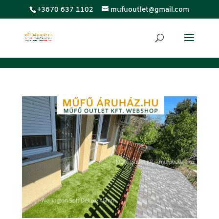
;
+3670 637 1102
mufuoutlet@gmail.com