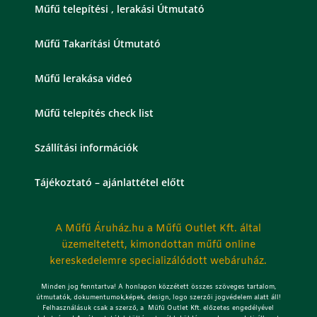
Műfű telepítési , lerakási Útmutató
Műfű Takarítási Útmutató
Műfű lerakása videó
Műfű telepítés check list
Szállítási információk
Tájékoztató – ajánlattétel előtt
A Műfű Áruház.hu a Műfű Outlet Kft. által
üzemeltetett, kimondottan műfű online
kereskedelemre specializálódott webáruház.
Minden jog fenntartva! A honlapon közzétett összes szöveges tartalom,
útmutatók, dokumentumok,képek, design, logo szerzői jogvédelem alatt áll!
Felhasználásuk csak a szerző, a Műfű Outlet Kft. előzetes engedélyével