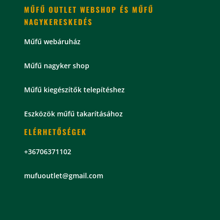
MŰFŰ OUTLET WEBSHOP ÉS MŰFŰ
NAGYKERESKEDÉS
Műfű webáruház
Műfű nagyker shop
Műfű kiegészítők telepítéshez
Eszközök műfű takarításához
ELÉRHETŐSÉGEK
+36706371102
mu
fuoutlet@gmail.com