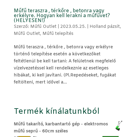
Műfű teraszra , térkőre , betonra vagy
erkélyre. Hogyan kell lerakni a műfüvet?
(HELYESEN!)
Szerző:
Műfű Outlet
|
2023.05.25.
|
Holland pázsit
,
Műfű Outlet
,
Műfű telepítés
Műfű teraszra , térkőre , betonra vagy erkélyre
történő telepítése esetén a következőket
feltétlenül be kell tartani: A felületnek megfelelő
vízelvezetéssel kell rendelkeznie az esetleges
hibákat, ki kell javítani. (Pl.Repedéseket, fugákat
feltölteni, mert idővel a...
Termék kínálatunkból
Műfű takarító, karbantartó gép - elektromos
műfű seprű - 60cm széles