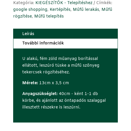
zöld
Kategória:
KIEGÉSZÍTŐK - Telepítéshez
Címkék:
-
google shopping
,
Kertépítés
,
Műfű lerakás
,
Műfű
10db/csomag
rögzítése
,
Műfű telepítés
mennyiség
Leírás
További információk
U alakú, fém zöld műanyag borítással
ellátott, leszúró tüske a műfű szőnyeg
tekercsek rögzítéséhez.
Mérete:
13cm x 3,5 cm
Anyagszükséglet:
40cm - ként 1-1 db
körbe, és ajánlott az öntapadós szalaggal
illesztett részekre is leszúrni.