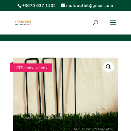
;
+3670 637 1102
mufuoutlet@gmail.com
-23% kedvezmény