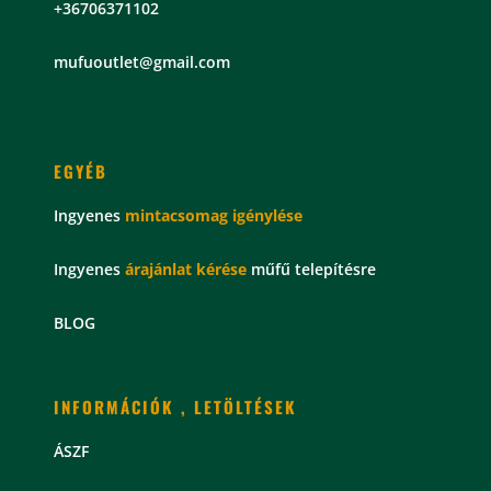
+36706371102
mu
fuoutlet@gmail.com
EGYÉB
Ingyenes
mintacsomag
igénylése
Ingyenes
árajánlat kérése
műfű telepítésre
BLOG
INFORMÁCIÓK , LETÖLTÉSEK
ÁSZF