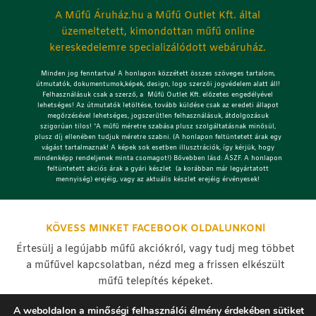
A Műfű Áruház.hu a Műfű Outlet Kft. által
üzemeltetett, kimondottan műfű online
kereskedelemre specializálódott webáruház.
Minden jog fenntartva! A honlapon közzétett összes szöveges tartalom,
útmutatók, dokumentumok,képek, design, logo szerzői jogvédelem alatt áll!
Felhasználásuk csak a szerző, a Műfű Outlet Kft. előzetes engedélyével
lehetséges!
Az útmutatók letöltése, tovább küldése csak az eredeti állapot
megőrzésével lehetséges, jogszerűtlen felhasználásuk, átdolgozásuk
szigorúan tilos! *A műfű méretre szabása plusz szolgáltatásnak minősül,
plusz díj ellenében tudjuk méretre szabni. (A honlapon feltüntetett árak egy
vágást tartalmaznak! A képek sok esetben illusztrációk, így kérjük, hogy
mindenképp rendeljenek minta csomagot!) Bővebben lásd: ÁSZF. A honlapon
feltüntetett akciós árak a gyári készlet (a korábban már legyártatott
mennyiség) erejéig, vagy az aktuális készlet erejéig érvényesek!
KÖVESS MINKET FACEBOOK OLDALUNKON!
Értesülj a legújabb műfű akciókról, vagy tudj meg többet
a műfűvel kapcsolatban, nézd meg a frissen elkészült
műfű telepítés képeket.
A weboldalon a minőségi felhasználói élmény érdekében sütiket