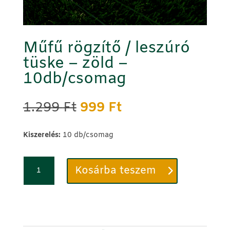
Műfű rögzítő / leszúró
tüske – zöld –
10db/csomag
Original
Current
1.299
Ft
999
Ft
price
price
was:
is:
Kiszerelés:
10 db/csomag
1.299 Ft.
999 Ft.
Műfű
Kosárba teszem
rögzítő
/
leszúró
tüske
-