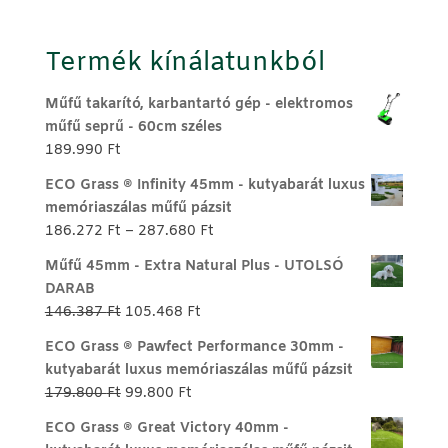
Termék kínálatunkból
Műfű takarító, karbantartó gép - elektromos
műfű seprű - 60cm széles
189.990
Ft
ECO Grass ® Infinity 45mm - kutyabarát luxus
memóriaszálas műfű pázsit
Ártartomány:
186.272
Ft
–
287.680
Ft
186.272 Ft
Műfű 45mm - Extra Natural Plus - UTOLSÓ
-
DARAB
287.680 Ft
Original
Current
146.387
Ft
105.468
Ft
price
price
ECO Grass ® Pawfect Performance 30mm -
was:
is:
kutyabarát luxus memóriaszálas műfű pázsit
146.387 Ft.
105.468 Ft.
Original
Current
179.800
Ft
99.800
Ft
price
price
ECO Grass ® Great Victory 40mm -
was:
is: