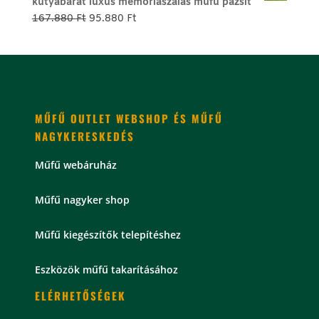
kutyabarát luxus memóriaszálas műfű pázsit
179.800 Ft.
99.800 Ft.
Original
Current
167.880
Ft
95.880
Ft
price
price
was:
is:
167.880 Ft.
95.880 Ft.
MŰFŰ OUTLET WEBSHOP ÉS MŰFŰ
NAGYKERESKEDÉS
Műfű webáruház
Műfű nagyker shop
Műfű kiegészítők telepítéshez
Eszközök műfű takarításához
ELÉRHETŐSÉGEK