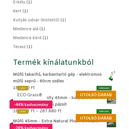
Erkély
(1)
Kert
(1)
Kutyás udvar (kistestű)
(1)
Medence alá
(1)
Medence köré
(1)
Terasz
(1)
Termék kínálatunkból
Műfű takarító, karbantartó gép - elektromos
műfű seprű - 60cm széles
189.990
Ft
LUXUS
NYÁRI (sötét)
ECO Grass®
UTOLSÓ DARAB
ECO Grass ® Infinity 45mm - kutyabarát luxus
memóriaszálas műfű pázsit
-44% kedvezmény
Ártartomány:
186.272
Ft
–
287.680
Ft
LUXUS
NYÁRI (sötét)
186.272 Ft
UTOLSÓ DARAB
Műfű 45mm - Extra Natural Plus - UTOLSÓ
-
DARAB
-28% kedvezmény