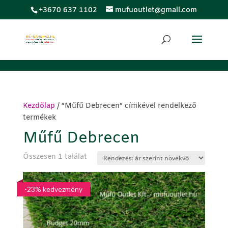
;
+3670 637 1102
mufuoutlet@gmail.com
Kezdőlap
/ “Műfű Debrecen” címkével rendelkező
termékek
Műfű Debrecen
Összesen 1 találat
-23% kedvezmény