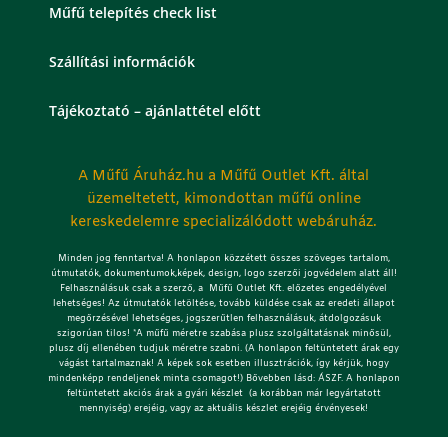
Műfű telepítés check list
Szállítási információk
Tájékoztató – ajánlattétel előtt
A Műfű Áruház.hu a Műfű Outlet Kft. által
üzemeltetett, kimondottan műfű online
kereskedelemre specializálódott webáruház.
Minden jog fenntartva! A honlapon közzétett összes szöveges tartalom,
útmutatók, dokumentumok,képek, design, logo szerzői jogvédelem alatt áll!
Felhasználásuk csak a szerző, a Műfű Outlet Kft. előzetes engedélyével
lehetséges!
Az útmutatók letöltése, tovább küldése csak az eredeti állapot
megőrzésével lehetséges, jogszerűtlen felhasználásuk, átdolgozásuk
szigorúan tilos! *A műfű méretre szabása plusz szolgáltatásnak minősül,
plusz díj ellenében tudjuk méretre szabni. (A honlapon feltüntetett árak egy
vágást tartalmaznak! A képek sok esetben illusztrációk, így kérjük, hogy
mindenképp rendeljenek minta csomagot!) Bővebben lásd: ÁSZF. A honlapon
feltüntetett akciós árak a gyári készlet (a korábban már legyártatott
mennyiség) erejéig, vagy az aktuális készlet erejéig érvényesek!