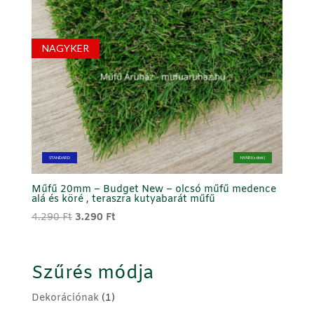
NAGYKER
STANDARD
NYÁRI (sötét)
Műfű 20mm – Budget New – olcsó műfű medence
alá és köré , teraszra kutyabarát műfű
Original
Current
4.290
Ft
3.290
Ft
price
price
was:
is:
4.290 Ft.
3.290 Ft.
Szűrés módja
Dekorációnak
(1)