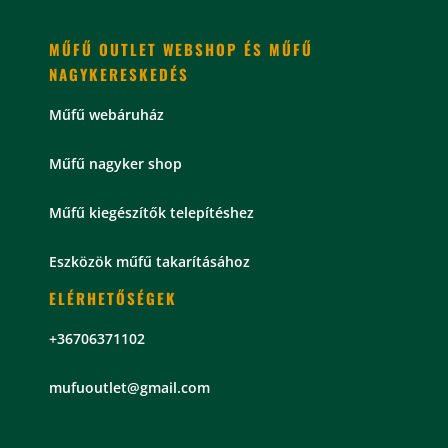
MŰFŰ OUTLET WEBSHOP ÉS MŰFŰ
NAGYKERESKEDÉS
Műfű webáruház
Műfű nagyker shop
Műfű kiegészítők telepítéshez
Eszközök műfű takarításához
ELÉRHETŐSÉGEK
+36706371102
mu
fuoutlet@gmail.com