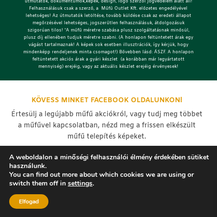
útmutatók, dokumentumok,képek, design, logo szerzői jogvédelem alatt áll!
Felhasználásuk csak a szerző, a Műfű Outlet Kft. előzetes engedélyével
lehetséges!
Az útmutatók letöltése, tovább küldése csak az eredeti állapot
megőrzésével lehetséges, jogszerűtlen felhasználásuk, átdolgozásuk
szigorúan tilos! *A műfű méretre szabása plusz szolgáltatásnak minősül,
plusz díj ellenében tudjuk méretre szabni. (A honlapon feltüntetett árak egy
vágást tartalmaznak! A képek sok esetben illusztrációk, így kérjük, hogy
mindenképp rendeljenek minta csomagot!) Bővebben lásd: ÁSZF. A honlapon
feltüntetett akciós árak a gyári készlet (a korábban már legyártatott
mennyiség) erejéig, vagy az aktuális készlet erejéig érvényesek!
KÖVESS MINKET FACEBOOK OLDALUNKON!
Értesülj a legújabb műfű akciókról, vagy tudj meg többet
a műfűvel kapcsolatban, nézd meg a frissen elkészült
műfű telepítés képeket.
A weboldalon a minőségi felhasználói élmény érdekében sütiket
használunk.
You can find out more about which cookies we are using or
switch them off in
settings
.
Elfogad