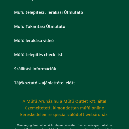
Műfű telepítési , lerakási Útmutató
Műfű Takarítási Útmutató
Műfű lerakása videó
Műfű telepítés check list
Szállítási információk
Tájékoztató – ajánlattétel előtt
A Műfű Áruház.hu a Műfű Outlet Kft. által
üzemeltetett, kimondottan műfű online
kereskedelemre specializálódott webáruház.
Minden jog fenntartva! A honlapon közzétett összes szöveges tartalom,