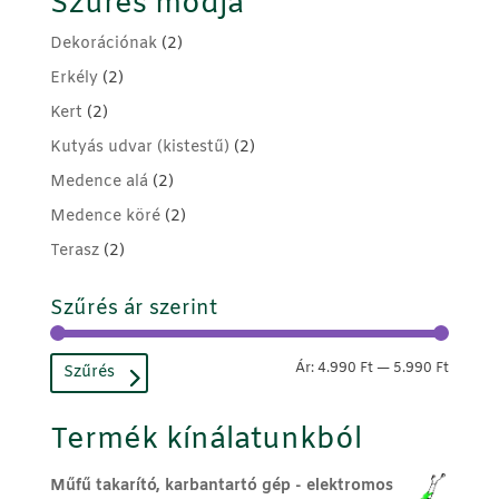
Szűrés módja
Dekorációnak
(2)
Erkély
(2)
Kert
(2)
Kutyás udvar (kistestű)
(2)
Medence alá
(2)
Medence köré
(2)
Terasz
(2)
Szűrés ár szerint
Min
Max
Ár:
4.990 Ft
—
5.990 Ft
Szűrés
ár
ár
Termék kínálatunkból
Műfű takarító, karbantartó gép - elektromos