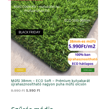
BLACK FRIDAY
PRÉMIUM
NYÁRI (sötét)
Műfű 38mm – ECO Soft – Prémium kutyabarát
újrahasznosítható nagyon puha műfű olcsón
Original
Current
8.990
Ft
5.990
Ft
price
price
was:
is:
8.990 Ft.
5.990 Ft.