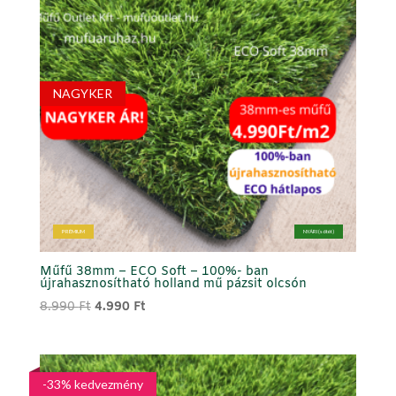
NAGYKER
PRÉMIUM
NYÁRI (sötét)
Műfű 38mm – ECO Soft – 100%- ban
újrahasznosítható holland mű pázsit olcsón
Original
Current
8.990
Ft
4.990
Ft
price
price
was:
is:
8.990 Ft.
4.990 Ft.
-33% kedvezmény