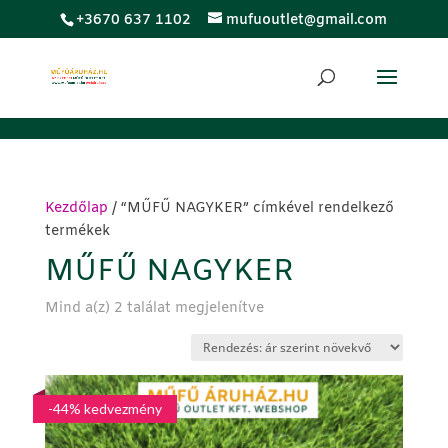
;
+3670 637 1102
mufuoutlet@gmail.com
Kezdőlap
/ “MŰFŰ NAGYKER” címkével rendelkező
termékek
MŰFŰ NAGYKER
Sorted
Mind a(z) 2 találat megjelenítve
by
price:
low
to
-44% kedvezmény
high