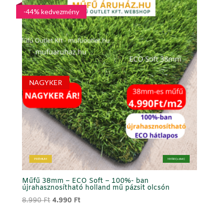
34.684 Ft
-44% kedvezmény
NAGYKER
PRÉMIUM
NYÁRI (sötét)
Műfű 38mm – ECO Soft – 100%- ban
újrahasznosítható holland mű pázsit olcsón
Original
Current
8.990
Ft
4.990
Ft
price
price