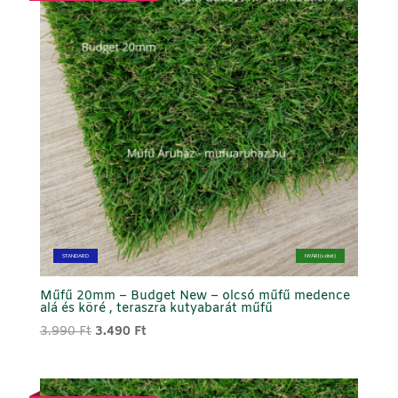
STANDARD
NYÁRI (sötét)
Műfű 20mm – Budget New – olcsó műfű medence
alá és köré , teraszra kutyabarát műfű
Original
Current
3.990
Ft
3.490
Ft
price
price
was:
is:
3.990 Ft.
3.490 Ft.