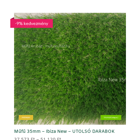
price
price
was:
is:
8.990 Ft.
5.990 Ft.
-9% kedvezmény
PRÉMIUM
TAVASZI (világos)
Műfű 35mm – Ibiza New – UTOLSÓ DARABOK
Ártartomány:
37.573
Ft
–
51.120
Ft