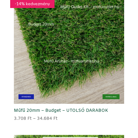
-14% kedvezmény
STANDARD
NYÁRI (sötét)
Műfű 20mm – Budget – UTOLSÓ DARABOK
Ártartomány:
3.708
Ft
–
34.684
Ft
3.708 Ft
-