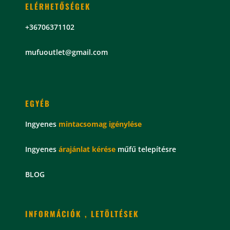
ELÉRHETŐSÉGEK
+36706371102
mu
fuoutlet@gmail.com
EGYÉB
Ingyenes
mintacsomag
igénylése
Ingyenes
árajánlat kérése
műfű telepítésre
BLOG
INFORMÁCIÓK , LETÖLTÉSEK