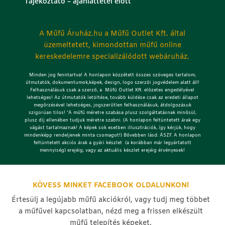
Tájékoztató – ajánlattétel előtt
A Műfű Áruház.hu a Műfű Outlet Kft. által
üzemeltetett, kimondottan műfű online
kereskedelemre specializálódott webáruház.
Minden jog fenntartva! A honlapon közzétett összes szöveges tartalom,
útmutatók, dokumentumok,képek, design, logo szerzői jogvédelem alatt áll!
Felhasználásuk csak a szerző, a Műfű Outlet Kft. előzetes engedélyével
lehetséges!
Az útmutatók letöltése, tovább küldése csak az eredeti állapot
megőrzésével lehetséges, jogszerűtlen felhasználásuk, átdolgozásuk
szigorúan tilos! *A műfű méretre szabása plusz szolgáltatásnak minősül,
plusz díj ellenében tudjuk méretre szabni. (A honlapon feltüntetett árak egy
vágást tartalmaznak! A képek sok esetben illusztrációk, így kérjük, hogy
mindenképp rendeljenek minta csomagot!) Bővebben lásd: ÁSZF. A honlapon
feltüntetett akciós árak a gyári készlet (a korábban már legyártatott
mennyiség) erejéig, vagy az aktuális készlet erejéig érvényesek!
KÖVESS MINKET FACEBOOK OLDALUNKON!
Értesülj a legújabb műfű akciókról, vagy tudj meg többet
a műfűvel kapcsolatban, nézd meg a frissen elkészült
műfű telepítés képeket.