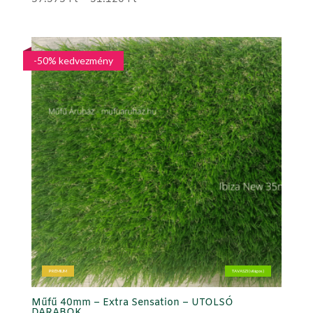
37.573 Ft
-
51.120 Ft
-50% kedvezmény
PRÉMIUM
TAVASZI (világos)
Műfű 40mm – Extra Sensation – UTOLSÓ
DARABOK