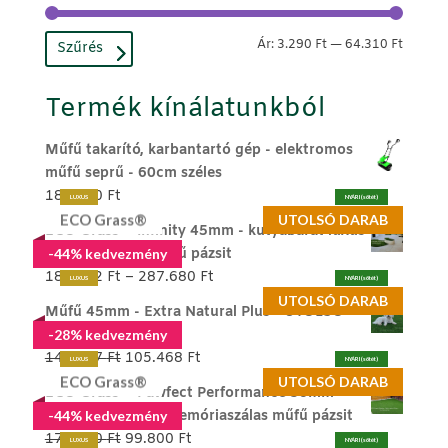
Min
Max
Ár:
3.290 Ft
—
64.310 Ft
Szűrés
ár
ár
Termék kínálatunkból
Műfű takarító, karbantartó gép - elektromos
műfű seprű - 60cm széles
189.990
Ft
LUXUS
NYÁRI (sötét)
ECO Grass®
UTOLSÓ DARAB
ECO Grass ® Infinity 45mm - kutyabarát luxus
memóriaszálas műfű pázsit
-44% kedvezmény
Ártartomány:
186.272
Ft
–
287.680
Ft
LUXUS
NYÁRI (sötét)
186.272 Ft
UTOLSÓ DARAB
Műfű 45mm - Extra Natural Plus - UTOLSÓ
-
DARAB
-28% kedvezmény
287.680 Ft
Original
Current
146.387
Ft
105.468
Ft
LUXUS
NYÁRI (sötét)
price
price
ECO Grass®
UTOLSÓ DARAB
ECO Grass ® Pawfect Performance 30mm -
was:
is:
kutyabarát luxus memóriaszálas műfű pázsit
-44% kedvezmény
146.387 Ft.
105.468 Ft.
Original
Current
179.800
Ft
99.800
Ft
LUXUS
NYÁRI (sötét)