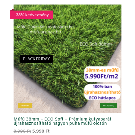
was:
is:
8.990 Ft.
4.990 Ft.
-33% kedvezmény
BLACK FRIDAY
PRÉMIUM
NYÁRI (sötét)
Műfű 38mm – ECO Soft – Prémium kutyabarát
újrahasznosítható nagyon puha műfű olcsón
Original
Current
8.990
Ft
5.990
Ft