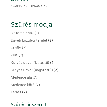
Ártartomány:
41.940
Ft
–
64.308
Ft
41.940 Ft
-
64.308 Ft
Szűrés módja
Dekorációnak
(7)
Egyéb közületi terület
(2)
Erkély
(7)
Kert
(7)
Kutyás udvar (kistestű)
(7)
Kutyás udvar (nagytestű)
(2)
Medence alá
(7)
Medence köré
(7)
Terasz
(7)
Szűrés ár szerint