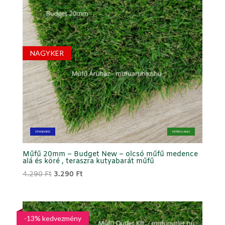
NAGYKER
STANDARD
NYÁRI (sötét)
Műfű 20mm – Budget New – olcsó műfű medence
alá és köré , teraszra kutyabarát műfű
Original
Current
4.290
Ft
3.290
Ft
price
price
was:
is:
4.290 Ft.
3.290 Ft.
-13% kedvezmény