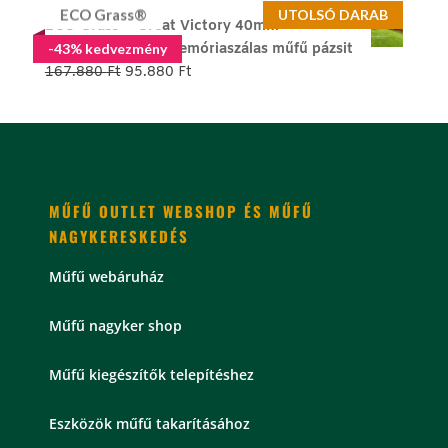
price
price
ECO Grass®
UTOLSÓ DARAB
ECO Grass ® Great Victory 40mm -
was:
is:
kutyabarát luxus memóriaszálas műfű pázsit
-43% kedvezmény
179.800 Ft.
99.800 Ft.
Original
Current
167.880
Ft
95.880
Ft
price
price
was:
is:
167.880 Ft.
95.880 Ft.
MŰFŰ OUTLET WEBSHOP ÉS MŰFŰ
NAGYKERESKEDÉS
Műfű webáruház
Műfű nagyker shop
Műfű kiegészítők telepítéshez
Eszközök műfű takarításához