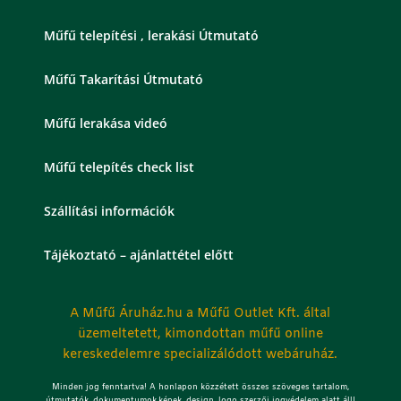
Műfű telepítési , lerakási Útmutató
Műfű Takarítási Útmutató
Műfű lerakása videó
Műfű telepítés check list
Szállítási információk
Tájékoztató – ajánlattétel előtt
A Műfű Áruház.hu a Műfű Outlet Kft. által
üzemeltetett, kimondottan műfű online
kereskedelemre specializálódott webáruház.
Minden jog fenntartva! A honlapon közzétett összes szöveges tartalom,
útmutatók, dokumentumok,képek, design, logo szerzői jogvédelem alatt áll!