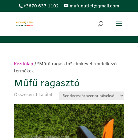
;
+3670 637 1102
mufuoutlet@gmail.com
Kezdőlap
/ “Műfű ragasztó” címkével rendelkező
termékek
Műfű ragasztó
Összesen 1 találat