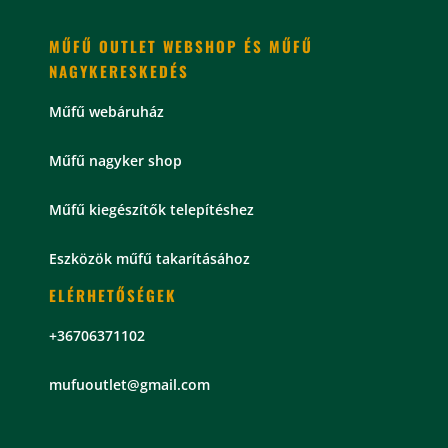
MŰFŰ OUTLET WEBSHOP ÉS MŰFŰ
NAGYKERESKEDÉS
Műfű webáruház
Műfű nagyker shop
Műfű kiegészítők telepítéshez
Eszközök műfű takarításához
ELÉRHETŐSÉGEK
+36706371102
mu
fuoutlet@gmail.com