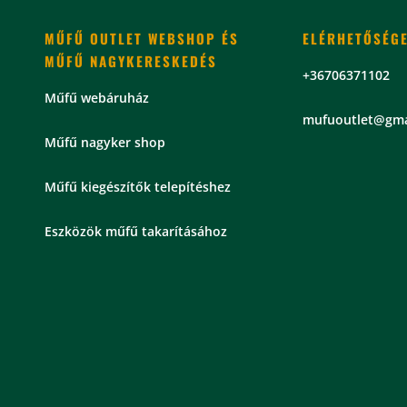
MŰFŰ OUTLET WEBSHOP ÉS
ELÉRHETŐSÉG
MŰFŰ NAGYKERESKEDÉS
+36706371102
Műfű webáruház
mu
fuoutlet@gma
Műfű nagyker shop
Műfű kiegészítők telepítéshez
Eszközök műfű takarításához