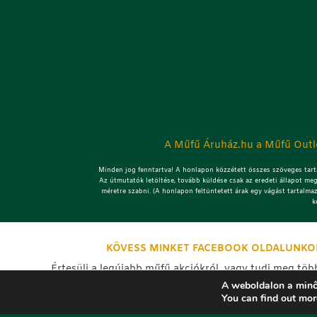
A Műfű Áruház.hu a Műfű Outle
Minden jog fenntartva! A honlapon közzétett összes szöveges tarta
Az útmutatók letöltése, tovább küldése csak az eredeti állapot meg
méretre szabni. (A honlapon feltüntetett árak egy vágást tartalma
k
KÖVESS MINKET FACEBOOK OLDALUNKO
Értesülj a legújabb műfű akciókról, vagy tudj meg töb
A weboldalon a minő
kapcsolatban, nézd meg a frissen elkészült műfű telep
You can find out mor