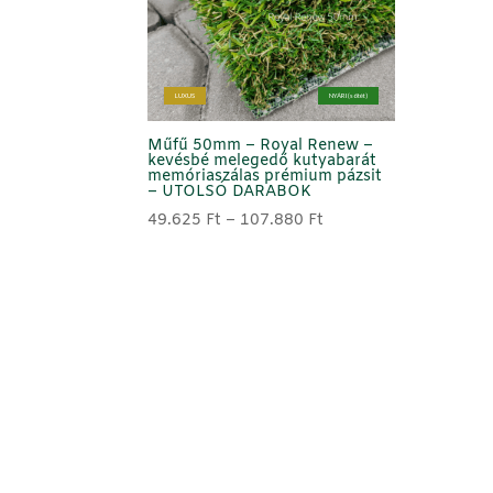
LUXUS
NYÁRI (sötét)
Műfű 50mm – Royal Renew –
kevésbé melegedő kutyabarát
memóriaszálas prémium pázsit
– UTOLSÓ DARABOK
Ártartomány:
49.625
Ft
–
107.880
Ft
49.625 Ft
-
107.880 Ft