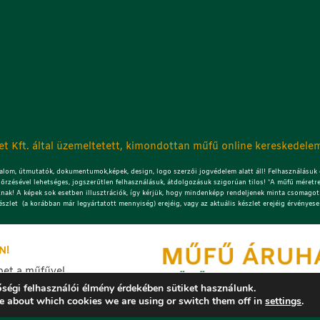
t Kft. által üzemeltetett, kimondottan műfű online kereskedelem
lom, útmutatók, dokumentumok,képek, design, logo szerzői jogvédelem alatt áll! Felhasználásuk c
őrzésével lehetséges, jogszerűtlen felhasználásuk, átdolgozásuk szigorúan tilos! *A műfű méretre
znak! A képek sok esetben illusztrációk, így kérjük, hogy mindenképp rendeljenek minta csomagot!
észlet (a korábban már legyártatott mennyiség) erejéig, vagy az aktuális készlet erejéig érvényese
N!
bet a műfűvel
ségi felhasználói élmény érdekében sütiket használunk.
ítés képeket.
e about which cookies we are using or switch them off in
settings
.