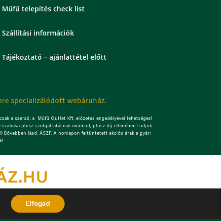
Műfű telepítés check list
Szállítási információk
Tájékoztató – ajánlattétel előtt
re specializálódott webáruház.
sak a szerző, a Műfű Outlet Kft. előzetes engedélyével lehetséges!
 szabása plusz szolgáltatásnak minősül, plusz díj ellenében tudjuk
) Bővebben lásd: ÁSZF. A honlapon feltüntetett akciós árak a gyári
k!
Elfogad