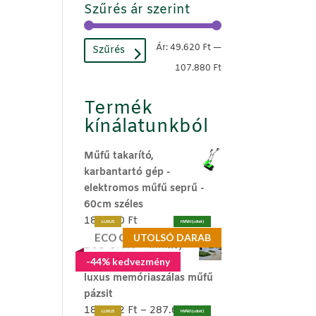
Szűrés ár szerint
Min
Max
Ár:
49.620 Ft
—
Szűrés
ár
ár
107.880 Ft
Termék
kínálatunkból
Műfű takarító,
karbantartó gép -
elektromos műfű seprű -
60cm széles
189.990
Ft
LUXUS
NYÁRI (sötét)
ECO Grass®
UTOLSÓ DARAB
ECO Grass ® Infinity
45mm - kutyabarát
-44% kedvezmény
luxus memóriaszálas műfű
pázsit
Ártartomány:
186.272
Ft
–
287.680
Ft
LUXUS
NYÁRI (sötét)