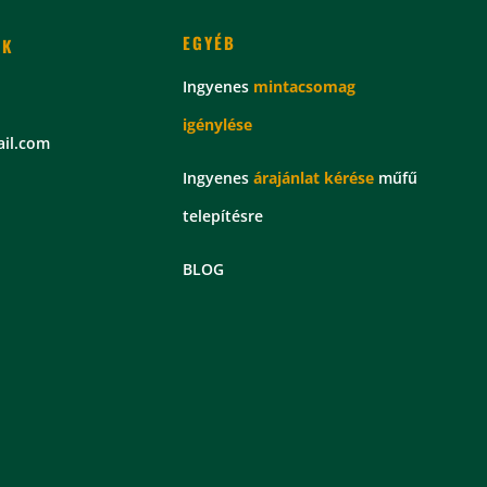
EGYÉB
EK
Ingyenes
mintacsomag
igénylése
il.com
Ingyenes
árajánlat kérése
műfű
telepítésre
BLOG