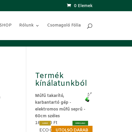
0 Elemek
 SHOP
Rólunk
Csomagoló Fólia
Termék
kínálatunkból
Műfű takarító,
n
karbantartó gép -
elektromos műfű seprű -
60cm széles
189.990
Ft
LUXUS
NYÁRI (sötét)
ECO Grass®
UTOLSÓ DARAB