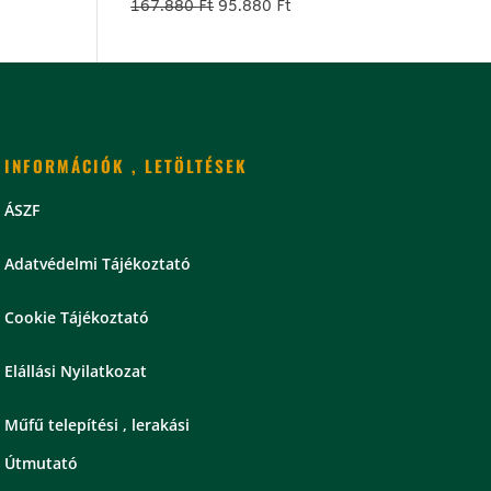
Original
Current
167.880
Ft
95.880
Ft
price
price
was:
is:
167.880 Ft.
95.880 Ft.
INFORMÁCIÓK , LETÖLTÉSEK
ÁSZF
Adatvédelmi Tájékoztató
Cookie Tájékoztató
Elállási Nyilatkozat
Műfű telepítési , lerakási
Útmutató