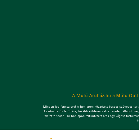
A Műfű Áruház.hu a Műfű Outle
Minden jog fenntartva! A honlapon közzétett összes szöveges tarta
Az útmutatók letöltése, tovább küldése csak az eredeti állapot meg
méretre szabni. (A honlapon feltüntetett árak egy vágást tartalma
k