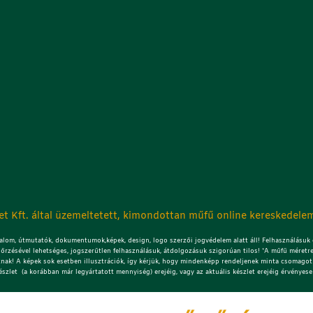
t Kft. által üzemeltetett, kimondottan műfű online kereskedelem
lom, útmutatók, dokumentumok,képek, design, logo szerzői jogvédelem alatt áll! Felhasználásuk c
őrzésével lehetséges, jogszerűtlen felhasználásuk, átdolgozásuk szigorúan tilos! *A műfű méretre
znak! A képek sok esetben illusztrációk, így kérjük, hogy mindenképp rendeljenek minta csomagot!
észlet (a korábban már legyártatott mennyiség) erejéig, vagy az aktuális készlet erejéig érvényese