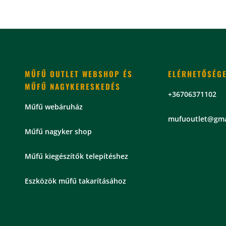
MŰFŰ OUTLET WEBSHOP ÉS
ELÉRHETŐSÉG
MŰFŰ NAGYKERESKEDÉS
+36706371102
Műfű webáruház
mu
fuoutlet@gma
Műfű nagyker shop
Műfű kiegészítők telepítéshez
Eszközök műfű takarításához