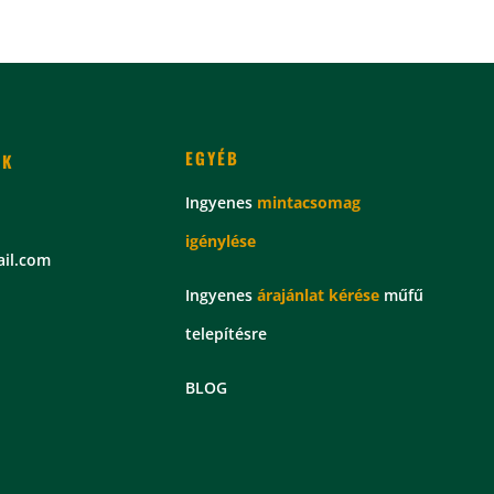
EGYÉB
EK
Ingyenes
mintacsomag
igénylése
il.com
Ingyenes
árajánlat kérése
műfű
telepítésre
BLOG