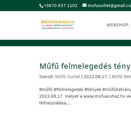
;
+3670 637 1102
mufuoutlet@gmail.c
WEBSHOP
Műfű felmelegedés ténye
Szerző:
Műfű Outlet
|
2022.08.17.
|
Műfű fel
#műfű #felmelegedés #tények #műfűhátrányai
2022.08.17 melyet a www.mufuaruhaz.hu webol
felhasználása,...