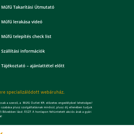
Műfű Takarítási Útmutató
Műfű lerakása videó
Műfű telepítés check list
Szállítási információk
Tájékoztató – ajánlattétel előtt
re specializálódott webáruház.
sak a szerző, a Műfű Outlet Kft. előzetes engedélyével lehetséges!
 szabása plusz szolgáltatásnak minősül, plusz díj ellenében tudjuk
) Bővebben lásd: ÁSZF. A honlapon feltüntetett akciós árak a gyári
k!