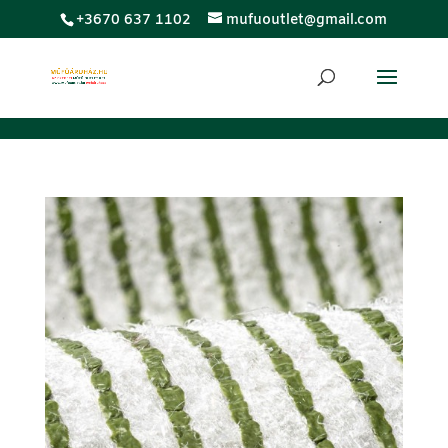
;
+3670 637 1102
mufuoutlet@gmail.com