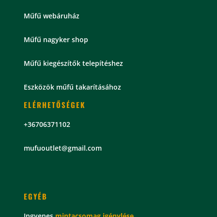
Műfű webáruház
Műfű nagyker shop
Műfű kiegészítők telepítéshez
Eszközök műfű takarításához
ELÉRHETŐSÉGEK
+36706371102
mu
fuoutlet@gmail.com
EGYÉB
Ingyenes
mintacsomag
igénylése