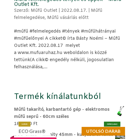
Outlet Kft.
Szerző:
Műfű Outlet
|
2022.08.17.
|
Műfű
felmelegedése
,
Műfű vásárlás előtt
#műfű #felmelegedés #tények #műfűhátrányai
#műfűelőnyei A cikket©️ írta Básty Noémi – Műfű
Outlet Kft. 2022.08.17 melyet
a www.mufuaruhaz.hu weboldalon is közzé
tettünk(A cikk©️ engedély nélküli, jogosulatlan
felhasználása,...
Termék kínálatunkból
Műfű takarító, karbantartó gép - elektromos
műfű seprű - 60cm széles
189.990
Ft
LUXUS
NYÁRI (sötét)
ECO Grass®
UTOLSÓ DARAB
ECO Grass ® Infinity 45mm - kutyabarát luxus