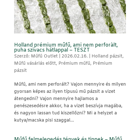
Holland prémium műfű, ami nem perforàlt,
puha szivacs hátlappal – TESZT
Szerző:
Műfű Outlet
|
2026.02.16.
|
Holland pázsit
,
Műfű vásárlás előtt
,
Prémium műfű
,
Prémium
pázsit
Műfű, ami nem perforált? Vajon mennyire és milyen
gyorsan képes az ilyen típusú mű pázsit a vizet
átengedni? Vajon mennyire hajlamos a
penészesedésre akkor, ha a vizet beszívja magába,
és nagyon lassan tud kiszellőzni? Mi a helyzet a
kutya/macska pisi szaggal...
Műfű felmelegedés tények és tippek – Műfű