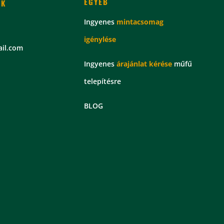
EGYÉB
EK
Ingyenes
mintacsomag
igénylése
il.com
Ingyenes
árajánlat kérése
műfű
telepítésre
BLOG