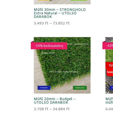
Műfű 30mm – STRONGHOLD
Extra Natural – UTOLSÓ
DARABOK
Ártartomány:
3.493
Ft
–
73.852
Ft
3.493 Ft
-
73.852 Ft
-14% kedvezmény
-43
N
STANDARD
NYÁRI (sötét)
S
Műfű 20mm – Budget –
Műf
UTOLSÓ DARABOK
műf
Ártartomány:
3.708
Ft
–
34.684
Ft
6.9