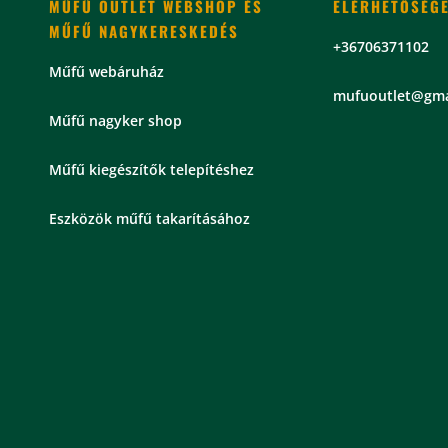
MŰFŰ OUTLET WEBSHOP ÉS
ELÉRHETŐSÉG
MŰFŰ NAGYKERESKEDÉS
+36706371102
Műfű webáruház
mu
fuoutlet@gma
Műfű nagyker shop
Műfű kiegészítők telepítéshez
Eszközök műfű takarításához