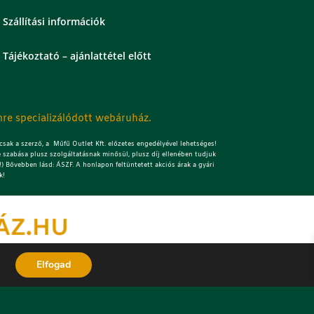
Szállítási információk
Tájékoztató – ajánlattétel előtt
re specializálódott webáruház.
sak a szerző, a Műfű Outlet Kft. előzetes engedélyével lehetséges!
 szabása plusz szolgáltatásnak minősül, plusz díj ellenében tudjuk
) Bővebben lásd: ÁSZF. A honlapon feltüntetett akciós árak a gyári
k!
Elfogad