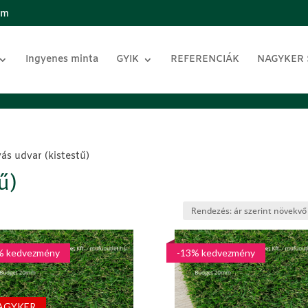
om
Ingyenes minta
GYIK
REFERENCIÁK
NAGYKER
yás udvar (kistestű)
ű)
% kedvezmény
-13% kedvezmény
AGYKER