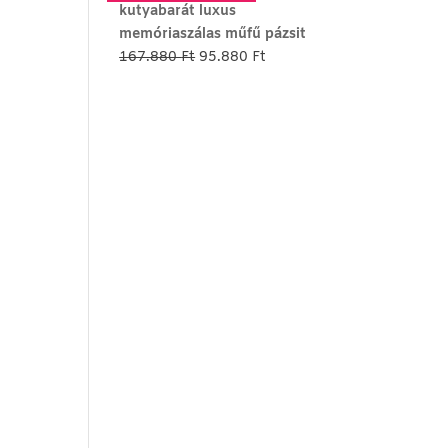
kutyabarát luxus
memóriaszálas műfű pázsit
Original
Current
167.880
Ft
95.880
Ft
price
price
was:
is:
167.880 Ft.
95.880 Ft.