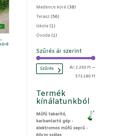
Medence köré
(38)
Terasz
(56)
Iskola
(1)
t)
Óvoda
(1)
–
köré
Szűrés ár szerint
Min
Max
Ár:
2.250 Ft
—
Szűrés
ár
ár
573.180 Ft
Termék
kínálatunkból
Műfű takarító,
karbantartó gép -
elektromos műfű seprű -
60cm széles