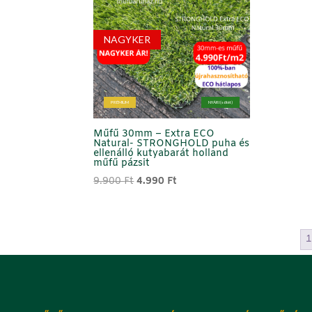
NAGYKER
PRÉMIUM
NYÁRI (sötét)
Műfű 30mm – Extra ECO
Natural- STRONGHOLD puha és
ellenálló kutyabarát holland
műfű pázsit
Original
Current
9.900
Ft
4.990
Ft
price
price
was:
is:
9.900 Ft.
4.990 Ft.