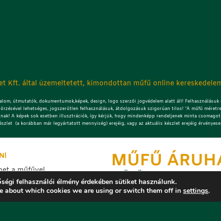
t Kft. által üzemeltetett, kimondottan műfű online kereskedelem
lom, útmutatók, dokumentumok,képek, design, logo szerzői jogvédelem alatt áll! Felhasználásuk c
őrzésével lehetséges, jogszerűtlen felhasználásuk, átdolgozásuk szigorúan tilos! *A műfű méretre
znak! A képek sok esetben illusztrációk, így kérjük, hogy mindenképp rendeljenek minta csomagot!
észlet (a korábban már legyártatott mennyiség) erejéig, vagy az aktuális készlet erejéig érvényese
N!
bet a műfűvel
ítés képeket.
ségi felhasználói élmény érdekében sütiket használunk.
e about which cookies we are using or switch them off in
settings
.