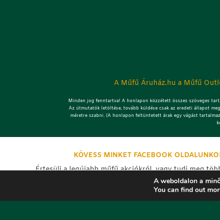
A Műfű Áruház.hu a Műfű Outle
Minden jog fenntartva! A honlapon közzétett összes szöveges tarta
Az útmutatók letöltése, tovább küldése csak az eredeti állapot meg
méretre szabni. (A honlapon feltüntetett árak egy vágást tartalma
k
KÖVESS MINKET FACEBOOK OLDALUNKO
Értesülj a legújabb műfű akciókról, vagy tudj meg töb
kapcsolatban, nézd meg a frissen elkészült műfű telep
A weboldalon a minő
You can find out mor