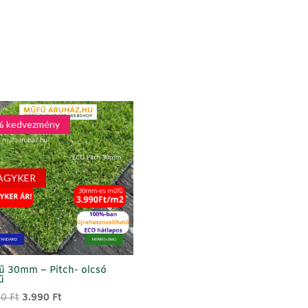
% kedvezmény
AGYKER
TANDARD
NYÁRI (sötét)
ű 30mm – Pitch- olcsó
ű
Original
Current
90
Ft
3.990
Ft