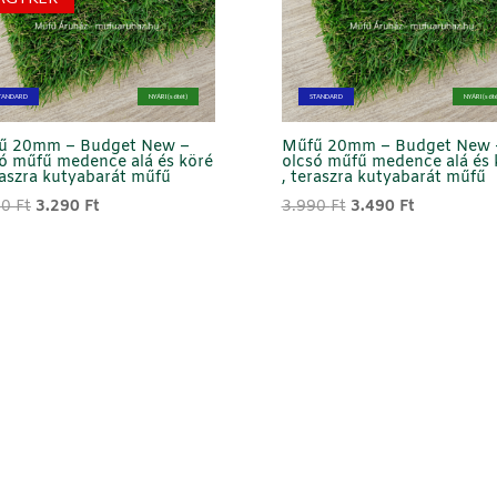
TANDARD
NYÁRI (sötét)
STANDARD
NYÁRI (söté
ű 20mm – Budget New –
Műfű 20mm – Budget New 
ó műfű medence alá és köré
olcsó műfű medence alá és 
raszra kutyabarát műfű
, teraszra kutyabarát műfű
Original
Current
Original
Current
90
Ft
3.290
Ft
3.990
Ft
3.490
Ft
price
price
price
price
was:
is:
was:
is:
4.290 Ft.
3.290 Ft.
3.990 Ft.
3.490 Ft.