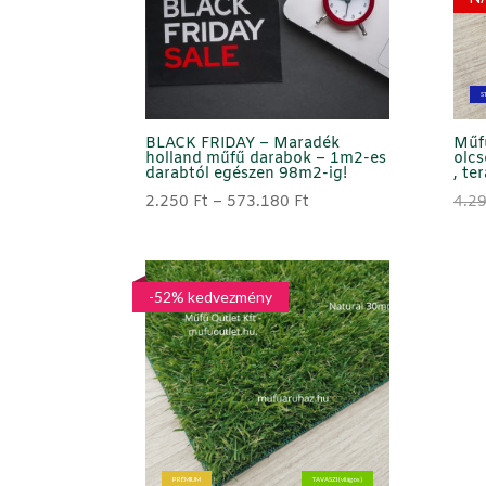
S
BLACK FRIDAY – Maradék
Műf
holland műfű darabok – 1m2-es
olcs
darabtól egészen 98m2-ig!
, te
Ártartomány:
2.250
Ft
–
573.180
Ft
4.2
2.250 Ft
-
573.180 Ft
-52% kedvezmény
PRÉMIUM
TAVASZI (világos)