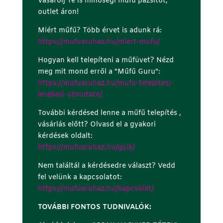
Vásárolj Te is minőségi műfű pázsitot,
outlet áron!
Miért műfű? Több érvet is adunk rá:
https://mufuaruhaz.hu/miert-mufu/
Hogyan kell telepíteni a műfüvet? Nézd
meg mit mond erről a "Műfű Guru":
https://mufuaruhaz.hu/mufu-telepitesi-
lerakasi-utmutato/
További kérdésed lenne a műfű telepítés ,
vásárlás előtt? Olvasd el a gyakori
kérdések oldalt:
https://mufuaruhaz.hu/gyik/
Nem találtál a kérdésedre választ? Vedd
fel velünk a kapcsolatot:
https://mufuaruhaz.hu/kapcsolat/
TOVÁBBI FONTOS TUDNIVALÓK: