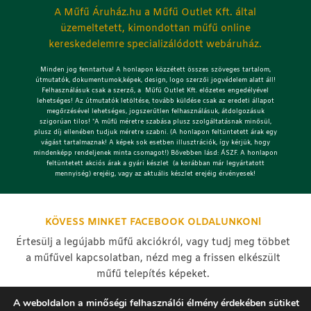
A Műfű Áruház.hu a Műfű Outlet Kft. által
üzemeltetett, kimondottan műfű online
kereskedelemre specializálódott webáruház.
Minden jog fenntartva! A honlapon közzétett összes szöveges tartalom,
útmutatók, dokumentumok,képek, design, logo szerzői jogvédelem alatt áll!
Felhasználásuk csak a szerző, a Műfű Outlet Kft. előzetes engedélyével
lehetséges!
Az útmutatók letöltése, tovább küldése csak az eredeti állapot
megőrzésével lehetséges, jogszerűtlen felhasználásuk, átdolgozásuk
szigorúan tilos! *A műfű méretre szabása plusz szolgáltatásnak minősül,
plusz díj ellenében tudjuk méretre szabni. (A honlapon feltüntetett árak egy
vágást tartalmaznak! A képek sok esetben illusztrációk, így kérjük, hogy
mindenképp rendeljenek minta csomagot!) Bővebben lásd: ÁSZF. A honlapon
feltüntetett akciós árak a gyári készlet (a korábban már legyártatott
mennyiség) erejéig, vagy az aktuális készlet erejéig érvényesek!
KÖVESS MINKET FACEBOOK OLDALUNKON!
Értesülj a legújabb műfű akciókról, vagy tudj meg többet
a műfűvel kapcsolatban, nézd meg a frissen elkészült
műfű telepítés képeket.
A weboldalon a minőségi felhasználói élmény érdekében sütiket