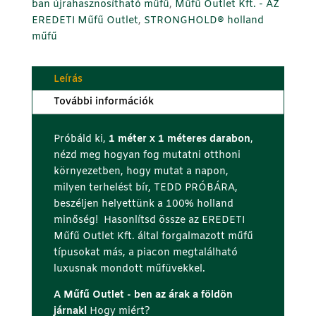
es
ban újrahasznosítható műfű
,
Műfű Outlet Kft. - AZ
darab
EREDETI Műfű Outlet
,
STRONGHOLD® holland
mennyiség
műfű
Leírás
További információk
Próbáld ki,
1 méter x 1 méteres darabon
,
nézd meg hogyan fog mutatni otthoni
környezetben, hogy mutat a napon,
milyen terhelést bír, TEDD PRÓBÁRA,
beszéljen helyettünk a 100% holland
minőség! Hasonlítsd össze az EREDETI
Műfű Outlet Kft. által forgalmazott műfű
típusokat más, a piacon megtalálható
luxusnak mondott műfüvekkel.
A Műfű Outlet - ben az árak a földön
járnak!
Hogy miért?