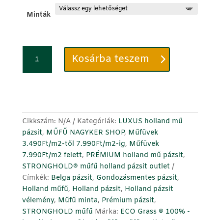
Minták
STRONGHOLD
Kosárba teszem
®
és
ECO
Grass
®
Holland
Cikkszám:
N/A
Kategóriák:
LUXUS holland mű
luxus
pázsit
,
MŰFŰ NAGYKER SHOP
,
Műfüvek
pázsit
3.490Ft/m2-től 7.990Ft/m2-ig
,
Műfüvek
műfű
7.990Ft/m2 felett
,
PRÉMIUM holland mű pázsit
,
minta
STRONGHOLD® műfű holland pázsit outlet
-
Címkék:
Belga pázsit
,
Gondozásmentes pázsit
,
1m
Holland műfű
,
Holland pázsit
,
Holland pázsit
x
vélemény
,
Műfű minta
,
Prémium pázsit
,
1m-
STRONGHOLD műfű
Márka:
ECO Grass ® 100% -