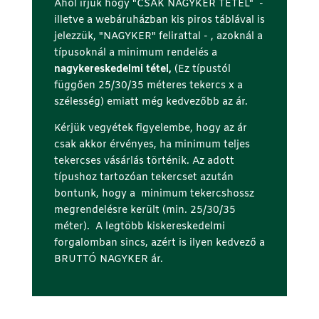
Ahol írjuk hogy "CSAK NAGYKER TÉTEL" -
illetve a webáruházban kis piros táblával is
jelezzük, "NAGYKER" felirattal - , azoknál a
típusoknál a minimum rendelés a
nagykereskedelmi tétel,
(Ez típustól
függően 25/30/35 méteres tekercs x a
szélesség) emiatt még kedvezőbb az ár.
Kérjük vegyétek figyelembe, hogy az ár
csak akkor érvényes, ha minimum teljes
tekercses vásárlás történik. Az adott
típushoz tartozóan tekercset azután
bontunk, hogy a minimum tekercshossz
megrendelésre került (min. 25/30/35
méter). A legtöbb kiskereskedelmi
forgalomban sincs, azért is ilyen kedvező a
BRUTTÓ NAGYKER ár.