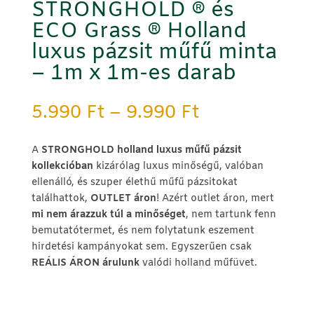
STRONGHOLD ® és
ECO Grass ® Holland
luxus pázsit műfű minta
– 1m x 1m-es darab
Ártartomány
5.990
Ft
–
9.990
Ft
5.990 Ft
-
A
STRONGHOLD holland luxus műfű pázsit
9.990 Ft
kollekcióban
kizárólag luxus minőségű, valóban
ellenálló, és szuper élethű műfű pázsitokat
találhattok,
OUTLET áron
! Azért outlet áron, mert
mi nem árazzuk túl a minőséget
, nem tartunk fenn
bemutatótermet, és nem folytatunk eszement
hirdetési kampányokat sem. Egyszerűen csak
REÁLIS ÁRON árulunk
valódi holland műfüvet.