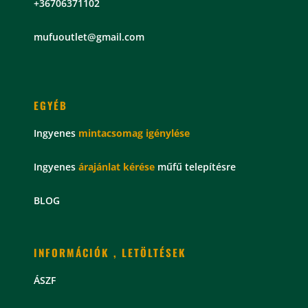
+36706371102
mu
fuoutlet@gmail.com
EGYÉB
Ingyenes
mintacsomag
igénylése
Ingyenes
árajánlat kérése
műfű telepítésre
BLOG
INFORMÁCIÓK , LETÖLTÉSEK
ÁSZF