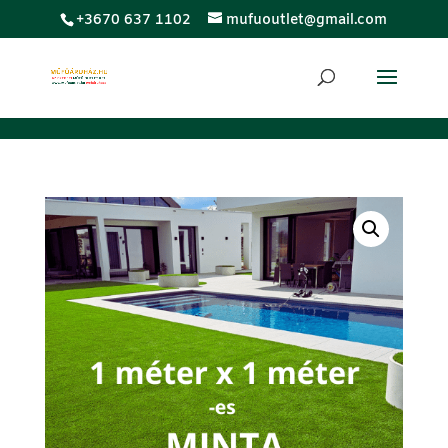
;
+3670 637 1102
mufuoutlet@gmail.com