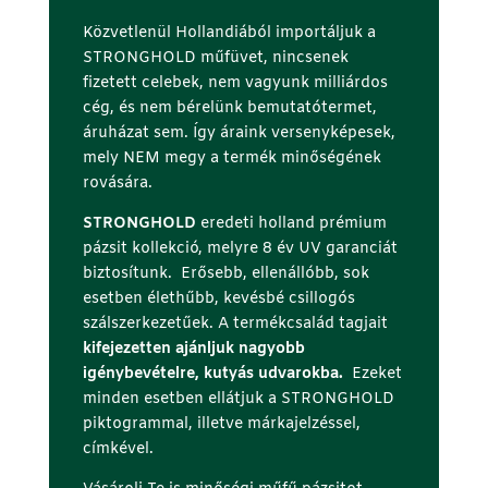
Közvetlenül Hollandiából importáljuk a
STRONGHOLD műfüvet, nincsenek
fizetett celebek, nem vagyunk milliárdos
cég, és nem bérelünk bemutatótermet,
áruházat sem. Így áraink versenyképesek,
mely NEM megy a termék minőségének
rovására.
STRONGHOLD
eredeti holland prémium
pázsit kollekció, melyre 8 év UV garanciát
biztosítunk. Erősebb, ellenállóbb, sok
esetben élethűbb, kevésbé csillogós
szálszerkezetűek. A termékcsalád tagjait
kifejezetten ajánljuk nagyobb
igénybevételre, kutyás udvarokba.
Ezeket
minden esetben ellátjuk a STRONGHOLD
piktogrammal, illetve márkajelzéssel,
címkével.