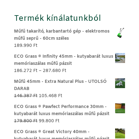
Termék kínálatunkból
Műfű takarító, karbantartó gép - elektromos
műfű seprű - 60cm széles
189.990
Ft
ECO Grass ® Infinity 45mm - kutyabarát luxus
memóriaszálas műfű pázsit
Ártartomány:
186.272
Ft
–
287.680
Ft
186.272 Ft
Műfű 45mm - Extra Natural Plus - UTOLSÓ
-
DARAB
287.680 Ft
Original
Current
146.387
Ft
105.468
Ft
price
price
ECO Grass ® Pawfect Performance 30mm -
was:
is:
kutyabarát luxus memóriaszálas műfű pázsit
146.387 Ft.
105.468 Ft.
Original
Current
179.800
Ft
99.800
Ft
price
price
ECO Grass ® Great Victory 40mm -
was:
is: