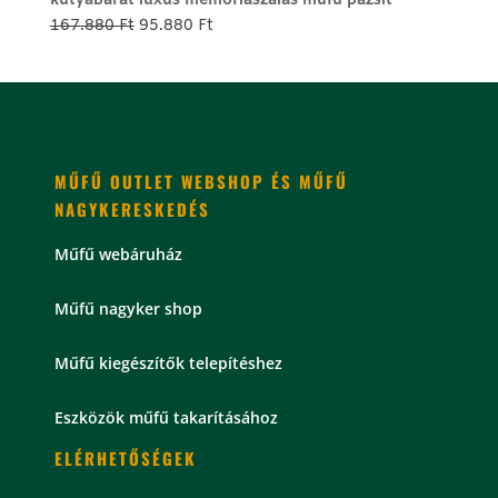
kutyabarát luxus memóriaszálas műfű pázsit
179.800 Ft.
99.800 Ft.
Original
Current
167.880
Ft
95.880
Ft
price
price
was:
is:
167.880 Ft.
95.880 Ft.
MŰFŰ OUTLET WEBSHOP ÉS MŰFŰ
NAGYKERESKEDÉS
Műfű webáruház
Műfű nagyker shop
Műfű kiegészítők telepítéshez
Eszközök műfű takarításához
ELÉRHETŐSÉGEK