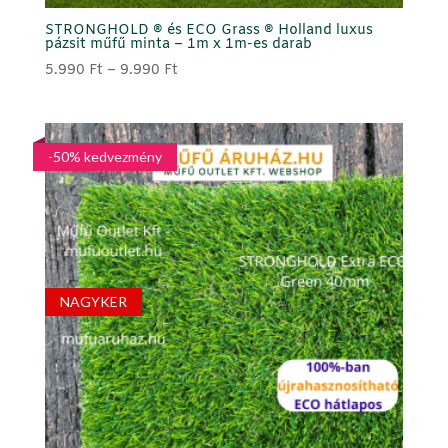
STRONGHOLD ® és ECO Grass ® Holland luxus
pázsit műfű minta – 1m x 1m-es darab
Ártartomány:
5.990
Ft
–
9.990
Ft
5.990 Ft
-
9.990 Ft
-50% kedvezmény
NAGYKER