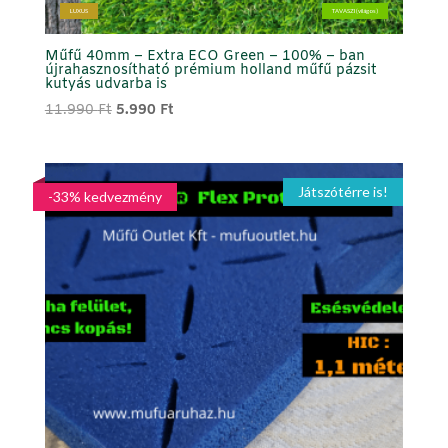
LUXUS
TAVASZI (világos)
Műfű 40mm – Extra ECO Green – 100% – ban
újrahasznosítható prémium holland műfű pázsit
kutyás udvarba is
Original
Current
11.990
Ft
5.990
Ft
price
price
was:
is:
11.990 Ft.
5.990 Ft.
Játszótérre is!
-33% kedvezmény