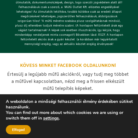
útmutatók, dokumentumok,képek, design, logo szerzői jogvédelem alatt áll!
Felhasználásuk csak a szerző, a Műfű Outlet Kft. előzetes engedélyével
lehetséges!
Az útmutatók letöltése, tovább küldése csak az eredeti állapot
megőrzésével lehetséges, jogszerűtlen felhasználásuk, átdolgozásuk
szigorúan tilos! *A műfű méretre szabása plusz szolgáltatásnak minősül,
plusz díj ellenében tudjuk méretre szabni. (A honlapon feltüntetett árak egy
vágást tartalmaznak! A képek sok esetben illusztrációk, így kérjük, hogy
mindenképp rendeljenek minta csomagot!) Bővebben lásd: ÁSZF. A honlapon
feltüntetett akciós árak a gyári készlet (a korábban már legyártatott
mennyiség) erejéig, vagy az aktuális készlet erejéig érvényesek!
KÖVESS MINKET FACEBOOK OLDALUNKON!
Értesülj a legújabb műfű akciókról, vagy tudj meg többet
a műfűvel kapcsolatban, nézd meg a frissen elkészült
műfű telepítés képeket.
A weboldalon a minőségi felhasználói élmény érdekében sütiket
használunk.
You can find out more about which cookies we are using or
switch them off in
settings
.
Elfogad