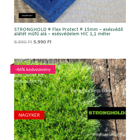
MULTISPORT
STRONGHOLD ® Flex Protect ® 15mm – esésvédő
alátét műfű alá – esésvédelem HIC 1,1 méter
Original
Current
8.990
Ft
5.990
Ft
price
price
was:
is:
8.990 Ft.
5.990 Ft.
-46% kedvezmény
NAGYKER