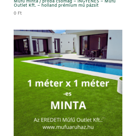
Műfű minta / próba csomag – INGYENES – Műfű
Outlet Kft. – holland prémium mű pázsit
0
Ft