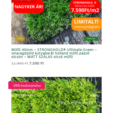
LUXUS
NYÁRI (sötét)
Műfű 40mm – STRONGHOLD® Ultimate Green –
smaragdzöld kutyabarát holland műfű pázsit
olcsón – MATT SZÁLAS olcsó műfű
Original
Current
11.990
Ft
7.590
Ft
price
price
was:
is:
11.990 Ft.
7.590 Ft.
-38% kedvezmény