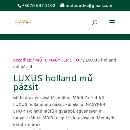
;
+3670 637 1102
mufuoutlet@gmail.com
Kezdőlap
/
MŰFŰ NAGYKER SHOP
/ LUXUS holland
mű pázsit
LUXUS holland mű
pázsit
Műfű árak és vásárlás online. Műfű Outlet Kft.
LUXUS holland mű pázsit kollekció NAGYKER
SHOP. Holland műfű a gyárból, egyenesen a
fogyasztóhoz. Műfű telepítés lerakása ár. Mennyibe
kerül a műfű?