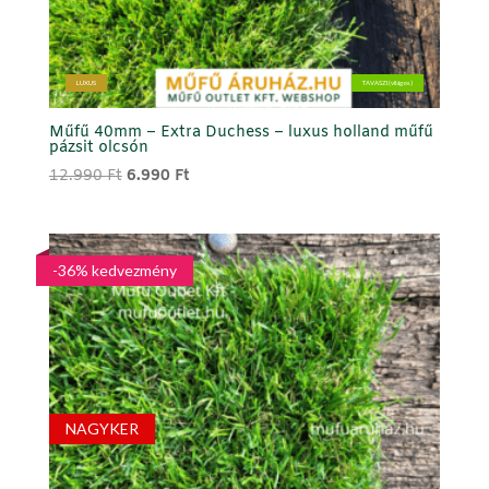
LUXUS
TAVASZI (világos)
Műfű 40mm – Extra Duchess – luxus holland műfű
pázsit olcsón
Original
Current
12.990
Ft
6.990
Ft
price
price
was:
is:
12.990 Ft.
6.990 Ft.
-36% kedvezmény
NAGYKER