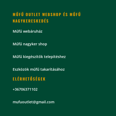
MŰFŰ OUTLET WEBSHOP ÉS MŰFŰ
NAGYKERESKEDÉS
Műfű webáruház
Műfű nagyker shop
Műfű kiegészítők telepítéshez
Eszközök műfű takarításához
ELÉRHETŐSÉGEK
+36706371102
mu
fuoutlet@gmail.com