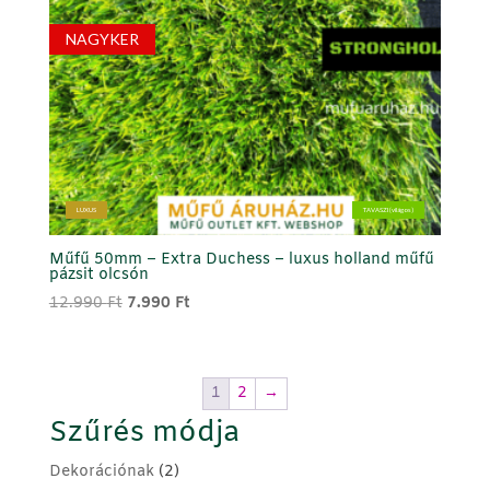
NAGYKER
LUXUS
TAVASZI (világos)
Műfű 50mm – Extra Duchess – luxus holland műfű
pázsit olcsón
Original
Current
12.990
Ft
7.990
Ft
price
price
was:
is:
12.990 Ft.
7.990 Ft.
1
2
→
Szűrés módja
Dekorációnak
(2)