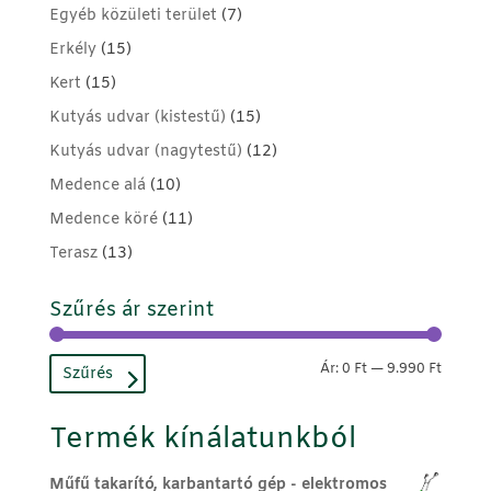
Egyéb közületi terület
(7)
Erkély
(15)
Kert
(15)
Kutyás udvar (kistestű)
(15)
Kutyás udvar (nagytestű)
(12)
Medence alá
(10)
Medence köré
(11)
Terasz
(13)
Szűrés ár szerint
Min
Max
Ár:
0 Ft
—
9.990 Ft
Szűrés
ár
ár
Termék kínálatunkból
Műfű takarító, karbantartó gép - elektromos