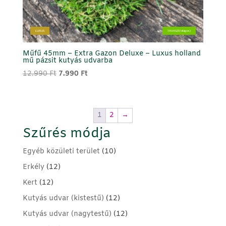
LUXUS
TAVASZI (világos)
Műfű 45mm – Extra Gazon Deluxe – Luxus holland
mű pázsit kutyás udvarba
Original
Current
12.990
Ft
7.990
Ft
price
price
was:
is:
12.990 Ft.
7.990 Ft.
1
2
→
Szűrés módja
Egyéb közületi terület
(10)
Erkély
(12)
Kert
(12)
Kutyás udvar (kistestű)
(12)
Kutyás udvar (nagytestű)
(12)