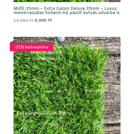
Műfű 35mm – Extra Gazon Deluxe 35mm – Luxus
memóriaszálas holland mű pázsit kutyás udvarba is
Original
Current
10.990
Ft
6.990
Ft
price
price
was:
is:
10.990 Ft.
6.990 Ft.
-31% kedvezmény