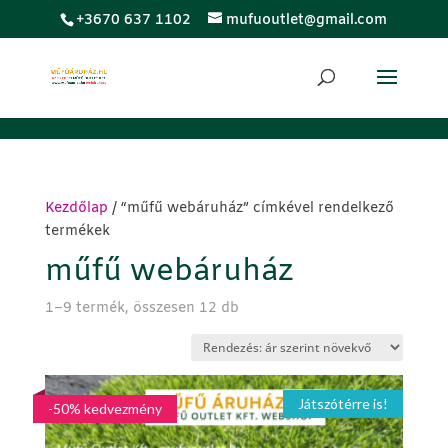
;
+3670 637 1102
mufuoutlet@gmail.com
Kezdőlap
/ “műfű webáruház” címkével rendelkező
termékek
műfű webáruház
Sorted
1–9 termék, összesen 12 db
by
price:
low
to
Játszótérre is!
-50% kedvezmény
high