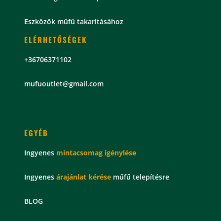
Eszközök műfű takarításához
ELÉRHETŐSÉGEK
+36706371102
mu
fuoutlet@gmail.com
EGYÉB
Ingyenes
mintacsomag
igénylése
Ingyenes
árajánlat kérése
műfű telepítésre
BLOG