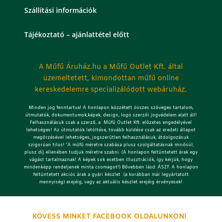
Szállítási információk
Tájékoztató – ajánlattétel előtt
A Műfű Áruház.hu a Műfű Outlet Kft. által
üzemeltetett, kimondottan műfű online
kereskedelemre specializálódott webáruház.
Minden jog fenntartva! A honlapon közzétett összes szöveges tartalom,
útmutatók, dokumentumok,képek, design, logo szerzői jogvédelem alatt áll!
Felhasználásuk csak a szerző, a Műfű Outlet Kft. előzetes engedélyével
lehetséges!
Az útmutatók letöltése, tovább küldése csak az eredeti állapot
megőrzésével lehetséges, jogszerűtlen felhasználásuk, átdolgozásuk
szigorúan tilos! *A műfű méretre szabása plusz szolgáltatásnak minősül,
plusz díj ellenében tudjuk méretre szabni. (A honlapon feltüntetett árak egy
vágást tartalmaznak! A képek sok esetben illusztrációk, így kérjük, hogy
mindenképp rendeljenek minta csomagot!) Bővebben lásd: ÁSZF. A honlapon
feltüntetett akciós árak a gyári készlet (a korábban már legyártatott
mennyiség) erejéig, vagy az aktuális készlet erejéig érvényesek!
KÖVESS MINKET FACEBOOK OLDALUNKON!