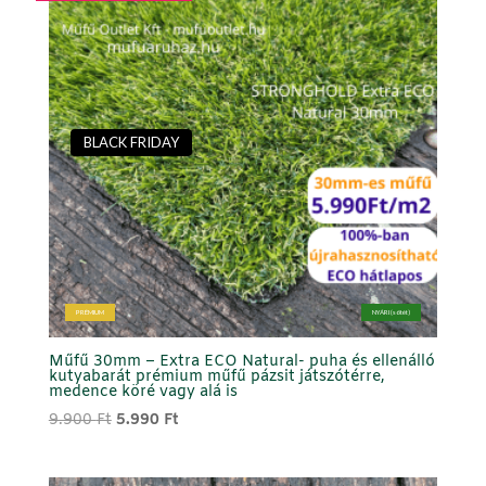
BLACK FRIDAY
PRÉMIUM
NYÁRI (sötét)
Műfű 30mm – Extra ECO Natural- puha és ellenálló
kutyabarát prémium műfű pázsit játszótérre,
medence köré vagy alá is
Original
Current
9.900
Ft
5.990
Ft
price
price
was:
is: