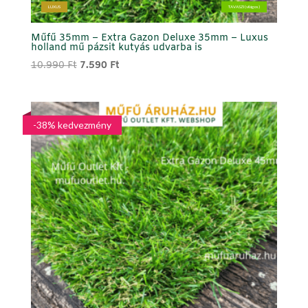
LUXUS
TAVASZI (világos)
Műfű 35mm – Extra Gazon Deluxe 35mm – Luxus
holland mű pázsit kutyás udvarba is
Original
Current
10.990
Ft
7.590
Ft
price
price
was:
is:
10.990 Ft.
7.590 Ft.
-38% kedvezmény