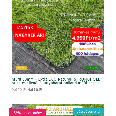
NAGYKER
PRÉMIUM
NYÁRI (sötét)
Műfű 30mm – Extra ECO Natural- STRONGHOLD
puha és ellenálló kutyabarát holland műfű pázsit
Original
Current
9.900
Ft
4.990
Ft
price
price
was:
is:
9.900 Ft.
4.990 Ft.
Játszótérre is!
-39% kedvezmény