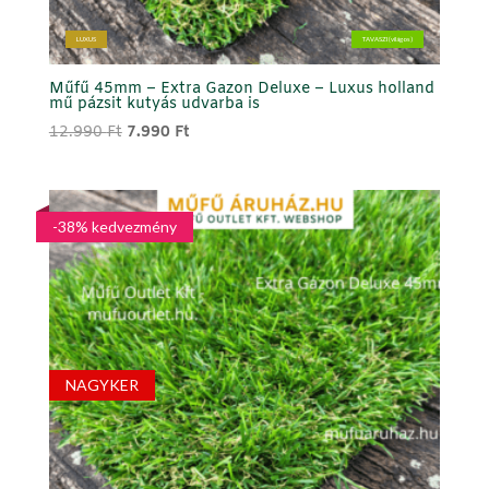
LUXUS
TAVASZI (világos)
Műfű 45mm – Extra Gazon Deluxe – Luxus holland
mű pázsit kutyás udvarba is
Original
Current
12.990
Ft
7.990
Ft
price
price
was:
is:
12.990 Ft.
7.990 Ft.
-38% kedvezmény
NAGYKER