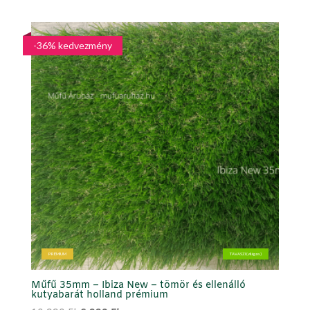
price
price
was:
is:
11.990 Ft.
5.990 Ft.
-36% kedvezmény
PRÉMIUM
TAVASZI (világos)
Műfű 35mm – Ibiza New – tömör és ellenálló
kutyabarát holland prémium