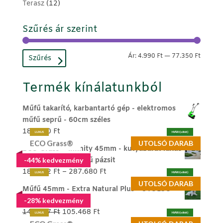
Terasz
(12)
Szűrés ár szerint
Min
Max
Ár:
4.990 Ft
—
77.350 Ft
Szűrés
ár
ár
Termék kínálatunkból
Műfű takarító, karbantartó gép - elektromos
műfű seprű - 60cm széles
189.990
Ft
LUXUS
NYÁRI (sötét)
ECO Grass®
UTOLSÓ DARAB
ECO Grass ® Infinity 45mm - kutyabarát luxus
memóriaszálas műfű pázsit
-44% kedvezmény
Ártartomány:
186.272
Ft
–
287.680
Ft
LUXUS
NYÁRI (sötét)
186.272 Ft
UTOLSÓ DARAB
Műfű 45mm - Extra Natural Plus - UTOLSÓ
-
DARAB
-28% kedvezmény
287.680 Ft
Original
Current
146.387
Ft
105.468
Ft
LUXUS
NYÁRI (sötét)