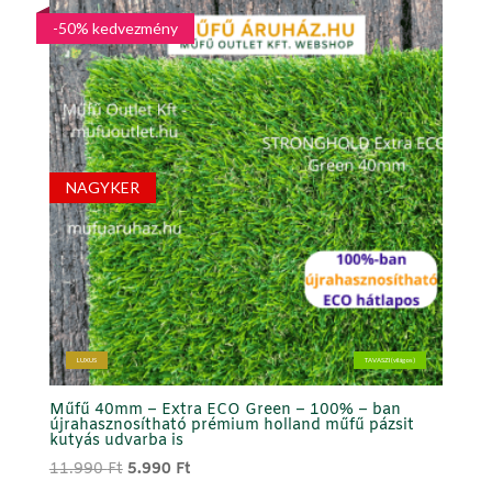
9.900 Ft.
5.990 Ft.
-50% kedvezmény
NAGYKER
LUXUS
TAVASZI (világos)
Műfű 40mm – Extra ECO Green – 100% – ban
újrahasznosítható prémium holland műfű pázsit
kutyás udvarba is
Original
Current
11.990
Ft
5.990
Ft