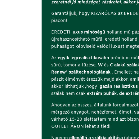
szeretnél jó minőséget vásárolni, akkor j
Garantáljuk, hogy KIZÁRÓLAG az EREDET
piacon!
EREDETI
luxus minőségű
holland mű páz
újrahasznosítható műfű, eredeti holland m
puhaságot képviselő valódi luxust megt
Az
egyik legrealisztikusabb
prémium műfű 
sűrű, tömör a tűzése,
W
és
C alakú szála
Renew" száltechnológiának
. Emellett n
pászit élményét érezzük majd akkor, ami
akkor láthatjuk ,hogy
igazán realisztikus
szálak nem csak
extrém puhák, de extrém
Ahogyan az összes, általunk forgalmazot
mérgező anyagot, nehézfémet, ólmot, 
várható 15-20 élettartam mind azt bizon
OUTLET ÁRON lehet a tied!
Nagyon
ellenálló a szálkialakítása
(ahogy