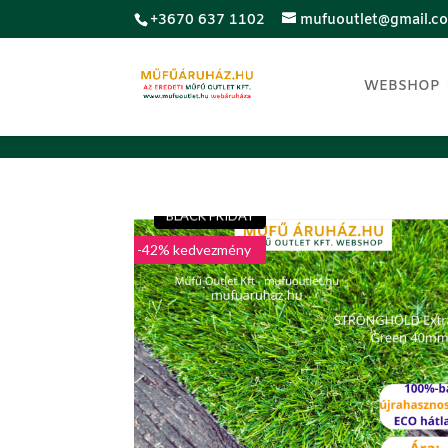
;
+3670 637 1102
mufuoutlet@gmail.c
WEBSHOP
LUXUS
BLACK FRIDAY
-42% kedvezmény