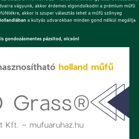
 udvarra vágyunk, akkor érdemes elgondolkodni a prémium műfű
a fúfélékre, akkor is szuper választás lehet a műfű szőnyeg
Hollandiában
a kutyás udvarokban minden gond nélkül megállja
 is gondozásmentes pázsitod, olcsón!