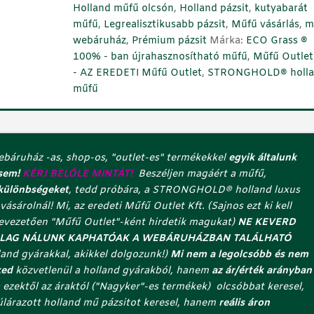
Holland műfű olcsón
,
Holland pázsit
,
kutyabarát
memóriaszálas
a
műfű
,
Legrealisztikusabb pázsit
,
Műfű vásárlás
,
m
mű
d
webáruház
,
Prémium pázsit
Márka:
ECO Grass ®
pázsit
d
100% - ban újrahasznosítható műfű
,
Műfű Outlet 
kutyás
m
- AZ EREDETI Műfű Outlet
,
STRONGHOLD® holl
udvarba
e
műfű
is
g
mennyiség
a
z
u
t
áruház -as, shop-os, "outlet-es" termékekkel
egyik általunk
o
sem!
KÉRJ BELŐLE MINTÁT!
Beszéljen magáért a műfű,
l
 különbségeket
, tedd próbára, a STRONGHOLD®️ holland luxus
s
ásárolnál! Mi, az eredeti Műfű Outlet Kft. (Sajnos ezt ki kell
ó
revezetően "Műfű Outlet"-ként hirdetik magukat)
NE KEVERD
c
RÓLAG NÁLUNK KAPHATÓAK A WEBÁRUHÁZBAN TALÁLHATÓ
e
and gyárakkal, akikkel dolgozunk!)
Mi
nem a legolcsóbb és nem
l
ked
közvetlenül a holland gyárakból, hanem
az ár/érték arányban
l
 ezektől az áraktól ("Nagyker"-es termékek) olcsóbbat keresel,
á
úlárazott holland mű pázsitot keresel, hanem
reális áron