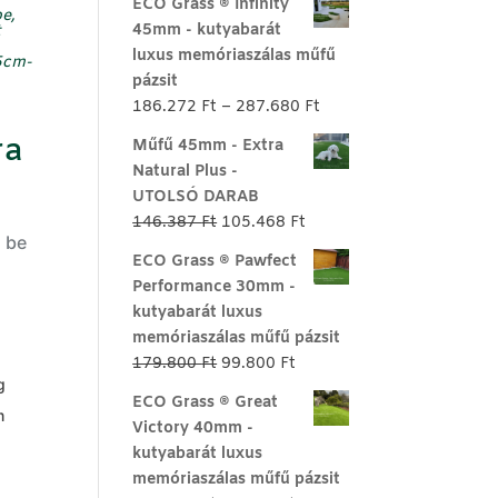
ECO Grass ® Infinity
e,
45mm - kutyabarát
t
luxus memóriaszálas műfű
5cm-
pázsit
Ártartomány:
186.272
Ft
–
287.680
Ft
186.272 Ft
ra
Műfű 45mm - Extra
-
Natural Plus -
287.680 Ft
UTOLSÓ DARAB
Original
Current
146.387
Ft
105.468
Ft
d be
price
price
ECO Grass ® Pawfect
was:
is:
Performance 30mm -
146.387 Ft.
105.468 Ft.
kutyabarát luxus
memóriaszálas műfű pázsit
Original
Current
179.800
Ft
99.800
Ft
g
price
price
ECO Grass ® Great
was:
is:
m
Victory 40mm -
179.800 Ft.
99.800 Ft.
kutyabarát luxus
memóriaszálas műfű pázsit