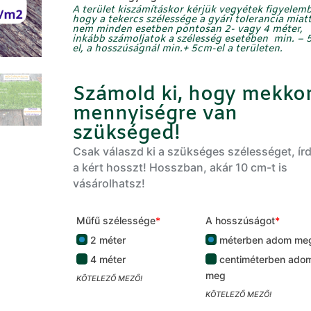
11.990 Ft.
6.990 Ft.
A terület kiszámításkor kérjük vegyétek figyelemb
hogy a tekercs szélessége a gyári tolerancia miat
nem minden esetben pontosan 2- vagy 4 méter,
inkább számoljatok a szélesség
esetében min.
– 
el, a hosszúságnál
min.
+
5cm-el
a területen.
Számold ki, hogy mekko
mennyiségre van
szükséged!
Csak válaszd ki a szükséges szélességet, ír
a kért hosszt! Hosszban, akár 10 cm-t is
vásárolhatsz!
Műfű szélessége
*
A hosszúságot
*
2 méter
méterben adom me
4 méter
centiméterben ado
meg
KÖTELEZŐ MEZŐ!
KÖTELEZŐ MEZŐ!