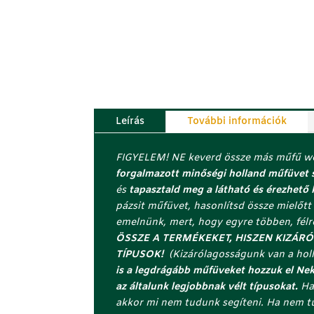
Leírás
További információk
FIGYELEM! NE keverd össze más műfű web
forgalmazott minőségi holland műfüvet 
és
tapasztald meg a látható és érezhető
pázsit műfüvet, hasonlítsd össze mielőtt v
emelnünk, mert, hogy egyre többen, fél
ÖSSZE A TERMÉKEKET, HISZEN KIZÁ
TÍPUSOK!
(Kizárólagosságunk van a holl
is a legdrágább műfüveket hozzuk el Ne
az általunk legjobbnak vélt típusokat.
Ha
akkor mi nem tudunk segíteni. Ha nem t