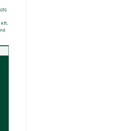
űfű
Kft.
and