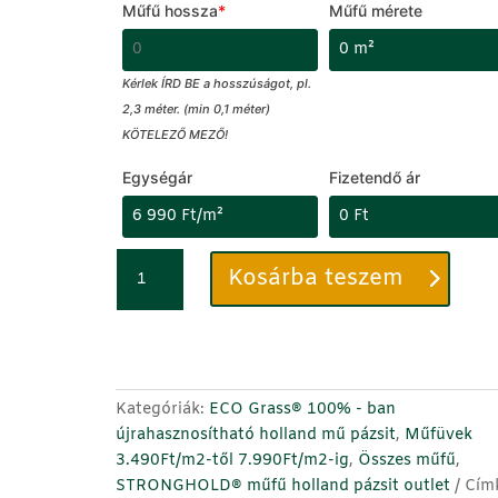
Műfű hossza
*
Műfű mérete
Kérlek ÍRD BE a hosszúságot, pl.
2,3 méter. (min 0,1 méter)
KÖTELEZŐ MEZŐ!
Egységár
Fizetendő ár
Műfű
C
Kosárba teszem
40mm
i
-
k
Extra
k
ECO
s
Green
z
Kategóriák:
ECO Grass® 100% - ban
-
á
újrahasznosítható holland mű pázsit
,
Műfüvek
STRONGHOLD
m
3.490Ft/m2-től 7.990Ft/m2-ig
,
Összes műfű
,
Luxus
o
STRONGHOLD® műfű holland pázsit outlet
Cím
holland
t