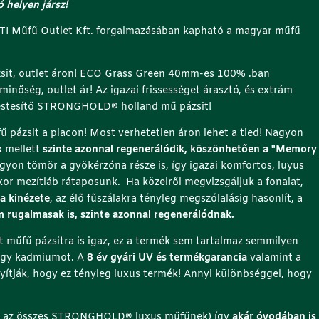
j
ó helyen jársz!
á
I Műfű Outlet Kft. forgalmazásában kapható a magyar műfű
b
a
n
sit, outlet áron! ECO Grass Green 40mm-es 100% .ban
(
inőség, outlet ár! Az igazai frissességet árasztó, és extrám
r
estesítő STRONGHOLD®️ holland mű pázsit!
e
pázsit a piacon! Most verhetetlen áron lehet a tied! Nagyon
j
k
mellett
szinte azonnal regenerálódik, köszönhetően a "Memory
t
agyon tömör a gyökérzóna része is, így igazai komfortos, luyus
e
kor mezítláb rátaposunk. Ha közelről megvizsgáljuk a fonalat,
t
 a kinézete
, az élő fűszálakra tényleg megszólalásig hasonlít, a
t
 rugalmasak is, szinte azonnal regenerálódnak.
)
t műfű pázsitra is igaz, ez a termék sem tartalmaz semmilyen
vagy kadmiumot. A
8 év gyári UV és termékgarancia
valamint a
yítják, hogy ez tényleg luxus termék! Annyi különbséggel, hogy
 az összes STRONGHOLD®️ luxus műfűnek) így
akár óvodában is