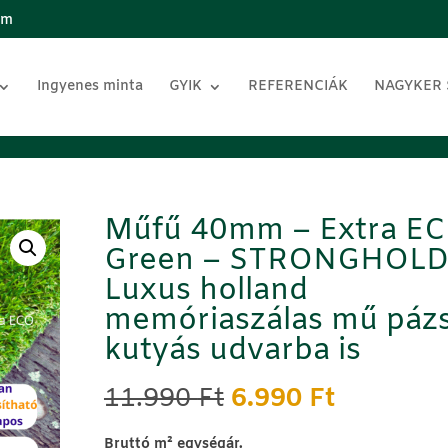
om
Ingyenes minta
GYIK
REFERENCIÁK
NAGYKER
Műfű 40mm – Extra E
Green – STRONGHOL
Luxus holland
memóriaszálas mű pázs
kutyás udvarba is
Original
Current
11.990
Ft
6.990
Ft
price
price
was:
is:
B
ruttó m² egységár.