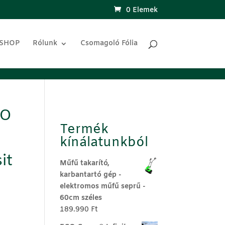
0 Elemek
 SHOP
Rólunk
Csomagoló Fólia
CO
D
Termék
kínálatunkból
it
Műfű takarító,
karbantartó gép -
elektromos műfű seprű -
60cm széles
189.990
Ft