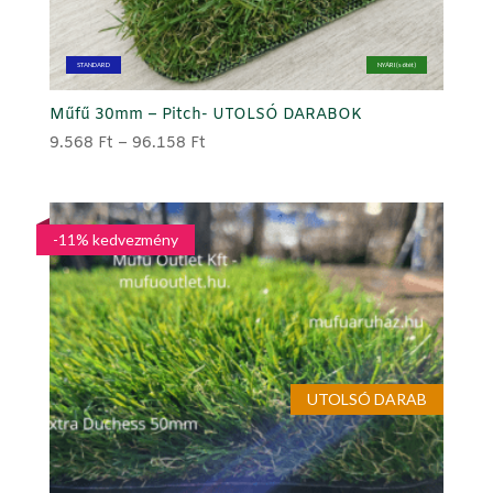
STANDARD
NYÁRI (sötét)
Műfű 30mm – Pitch- UTOLSÓ DARABOK
Ártartomány:
9.568
Ft
–
96.158
Ft
9.568 Ft
-
96.158 Ft
-11% kedvezmény
UTOLSÓ DARAB