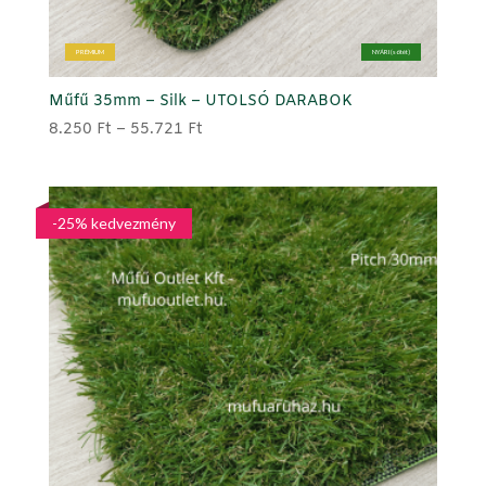
PRÉMIUM
NYÁRI (sötét)
Műfű 35mm – Silk – UTOLSÓ DARABOK
Ártartomány:
8.250
Ft
–
55.721
Ft
8.250 Ft
-
55.721 Ft
-25% kedvezmény