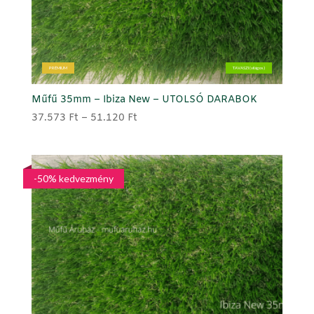
PRÉMIUM
TAVASZI (világos)
Műfű 35mm – Ibiza New – UTOLSÓ DARABOK
Ártartomány:
37.573
Ft
–
51.120
Ft
37.573 Ft
-
51.120 Ft
-50% kedvezmény