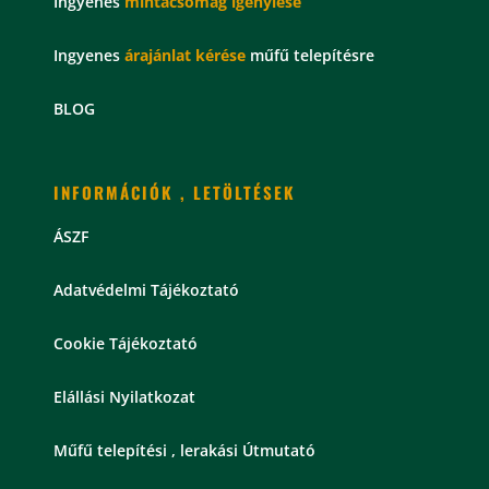
Ingyenes
mintacsomag
igénylése
Ingyenes
árajánlat kérése
műfű telepítésre
BLOG
INFORMÁCIÓK , LETÖLTÉSEK
ÁSZF
Adatvédelmi Tájékoztató
Cookie Tájékoztató
Elállási Nyilatkozat
Műfű telepítési , lerakási Útmutató