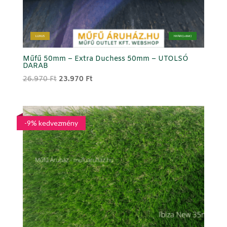
LUXUS
NYÁRI (sötét)
Műfű 50mm – Extra Duchess 50mm – UTOLSÓ
DARAB
Original
Current
26.970
Ft
23.970
Ft
price
price
was:
is:
26.970 Ft.
23.970 Ft.
-9% kedvezmény