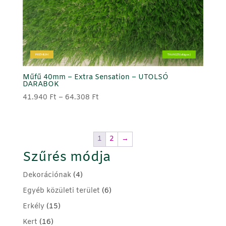
PRÉMIUM
TAVASZI (világos)
Műfű 40mm – Extra Sensation – UTOLSÓ
DARABOK
Ártartomány:
41.940
Ft
–
64.308
Ft
41.940 Ft
-
64.308 Ft
1
2
→
Szűrés módja
Dekorációnak
(4)
Egyéb közületi terület
(6)
Erkély
(15)
Kert
(16)