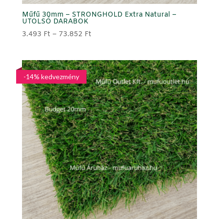
Műfű 30mm – STRONGHOLD Extra Natural –
UTOLSÓ DARABOK
Ártartomány:
3.493
Ft
–
73.852
Ft
3.493 Ft
-
73.852 Ft
-14% kedvezmény