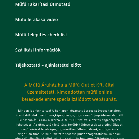
Műfű Takarítási Útmutató
Műfű lerakása videó
Műfű telepítés check list
Szállítási információk
Tájékoztató – ajánlattétel előtt
A Műfű Áruház.hu a Műfű Outlet Kft. által
üzemeltetett, kimondottan műfű online
kereskedelemre specializálódott webáruház.
Minden jog fenntartva! A honlapon közzétett összes szöveges tartalom,
útmutatók, dokumentumok,képek, design, logo szerzői jogvédelem alatt áll!
Felhasználásuk csak a szerző, a Műfű Outlet Kft. előzetes engedélyével
lehetséges!
Az útmutatók letöltése, tovább küldése csak az eredeti állapot
megőrzésével lehetséges, jogszerűtlen felhasználásuk, átdolgozásuk
szigorúan tilos! *A műfű méretre szabása plusz szolgáltatásnak minősül,