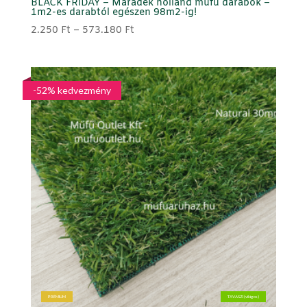
BLACK FRIDAY – Maradék holland műfű darabok –
1m2-es darabtól egészen 98m2-ig!
Ártartomány:
2.250
Ft
–
573.180
Ft
2.250 Ft
-
573.180 Ft
-52% kedvezmény
PRÉMIUM
TAVASZI (világos)