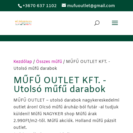
;
+3670 637 1102
mufuoutlet@gmail.com
Kezdőlap
/
Összes műfű
/ MŰFŰ OUTLET KFT. -
Utolsó műfű darabok
MŰFŰ OUTLET KFT. -
Utolsó műfű darabok
MŰFŰ OUTLET – utolsó darabok nagykereskedelmi
outlet áron! Olcsó műfű áruház-ból futár -al tudjuk
küldeni! Műfű NAGYKER shop Műfű árak
2.990Ft/m2-től. Műfű akciók. Holland műfű pázsit
outlet.