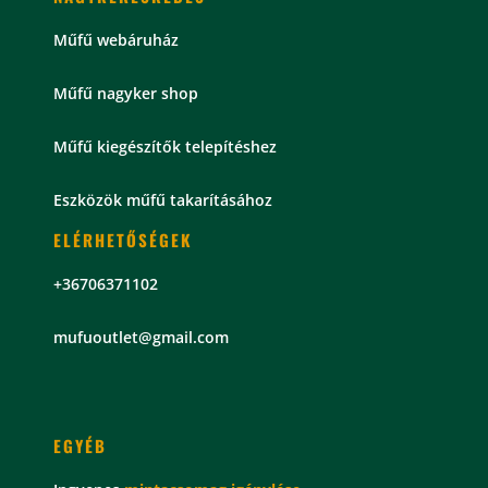
Műfű webáruház
Műfű nagyker shop
Műfű kiegészítők telepítéshez
Eszközök műfű takarításához
ELÉRHETŐSÉGEK
+36706371102
mu
fuoutlet@gmail.com
EGYÉB