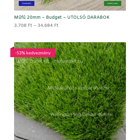
STANDARD
NYÁRI (sötét)
Műfű 20mm – Budget – UTOLSÓ DARABOK
Ártartomány:
3.708
Ft
–
34.684
Ft
3.708 Ft
-
34.684 Ft
-53% kedvezmény