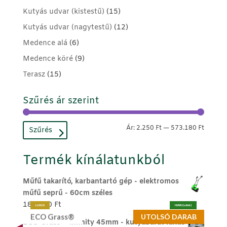
Kutyás udvar (kistestű)
(15)
Kutyás udvar (nagytestű)
(12)
Medence alá
(6)
Medence köré
(9)
Terasz
(15)
Szűrés ár szerint
Min
Max
Ár:
2.250 Ft
—
573.180 Ft
Szűrés
ár
ár
Termék kínálatunkból
Műfű takarító, karbantartó gép - elektromos
műfű seprű - 60cm széles
189.990
Ft
LUXUS
NYÁRI (sötét)
ECO Grass®
UTOLSÓ DARAB
ECO Grass ® Infinity 45mm - kutyabarát luxus