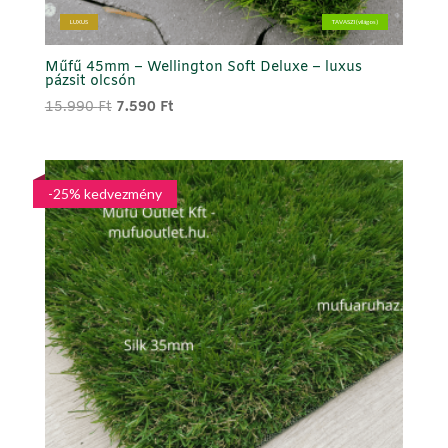
LUXUS
TAVASZI (világos)
Műfű 45mm – Wellington Soft Deluxe – luxus
pázsit olcsón
Original
Current
15.990
Ft
7.590
Ft
price
price
was:
is:
15.990 Ft.
7.590 Ft.
-25% kedvezmény