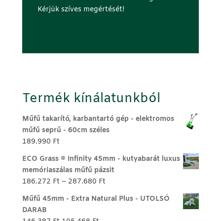
Kérjük szíves megértését!
Termék kínálatunkból
Műfű takarító, karbantartó gép - elektromos
műfű seprű - 60cm széles
189.990
Ft
ECO Grass ® Infinity 45mm - kutyabarát luxus
memóriaszálas műfű pázsit
Ártartomány:
186.272
Ft
–
287.680
Ft
186.272 Ft
Műfű 45mm - Extra Natural Plus - UTOLSÓ
-
DARAB
287.680 Ft