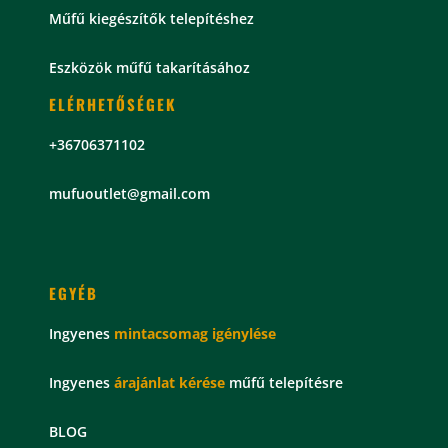
Műfű kiegészítők telepítéshez
Eszközök műfű takarításához
ELÉRHETŐSÉGEK
+36706371102
mu
fuoutlet@gmail.com
EGYÉB
Ingyenes
mintacsomag
igénylése
Ingyenes
árajánlat kérése
műfű telepítésre
BLOG