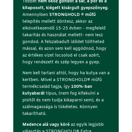
Többet
nem okoz gondot a sár, a por és a
kitaposott, kiégett kisárgult gyepszőnyeg
.
Amennyiben
STRONGHOLD ® műfű
telepítés mellett döntesz, akkor az
elkövetkezendő 15-25 évben - megfelelő
takarítás és használat mellett- nem lesz
gondod. A felszabadult idődet töltheted
mással, és azon sem kell aggódnod, hogy
az értékes vizet locsolod el csak azért,
hogy rendezett és szép legyen a gyep.
Nem kell tartani attól, hogy ha kutya van a
kertben. Mivel a STRONGHOLD® műfű
termékcsalád tagja, így
100%-ban
kutyabarát
típus, (nem fog kifakulni a
pisitől és nem tudja kikaparni sem), és a
szálmagassága is tökéletes. Könnyen
takarítható.
Medence alá vagy köré
az egyik legjobb
választás a STRONGHOLD® Extra