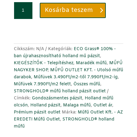
BLACK
Kosárba teszem
FRIDAY
-
Maradék
holland
műfű
darabok
Cikkszám:
N/A
Kategóriák:
ECO Grass® 100% -
-
ban újrahasznosítható holland mű pázsit
,
1m2-
KIEGÉSZÍTŐK - Telepítéshez
,
Maradék műfű
,
MŰFŰ
es
NAGYKER SHOP
,
MŰFŰ OUTLET KFT. - Utolsó műfű
darabtól
darabok
,
Műfüvek 3.490Ft/m2-től 7.990Ft/m2-ig
,
egészen
Műfüvek 7.990Ft/m2 felett
,
Összes műfű
,
98m2-
STRONGHOLD® műfű holland pázsit outlet
ig!
Címkék:
Gondozásmentes pázsit
,
Holland műfű
mennyiség
olcsón
,
Holland pázsit
,
Malaga műfű
,
Outlet ár
,
Prémium pázsit outlet
Márka:
Műfű Outlet Kft. - AZ
EREDETI Műfű Outlet
,
STRONGHOLD® holland
műfű