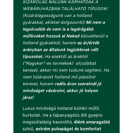
KIZÁRÓLAG NÁLUNK KAPHATÓAK A
WEBÁRUHÁZBAN TALÁLHATÓ TÍPUSOK!
(Kizárólagosságunk van a holland
gyárakkal, akikkel dolgozunk!)
Mi nem a
legolcsóbb és nem is a legdrágább
műfüveket hozzuk el Neked
közvetlenül a
holland gyárakból, hanem
az ár/érték
arányban az általunk legjobbnak vélt
típusokat.
Ha ezektől az áraktól
("Nagyker"-es termékek) olcsóbbat
keresel, akkor mi nem tudunk segíteni. Ha
nem túlárazott holland mű pázsitot
keresel, hanem
reális áron szeretnél jó
minőséget vásárolni, akkor jó helyen
jársz!
Luxus minőségű holland kültéri műfű
burkolat. Ha a tápanyagdús élő gyepre
megszólalásig hasonlító,
élénk smaragzöld
színű,
extrém puhaságot és komfortot