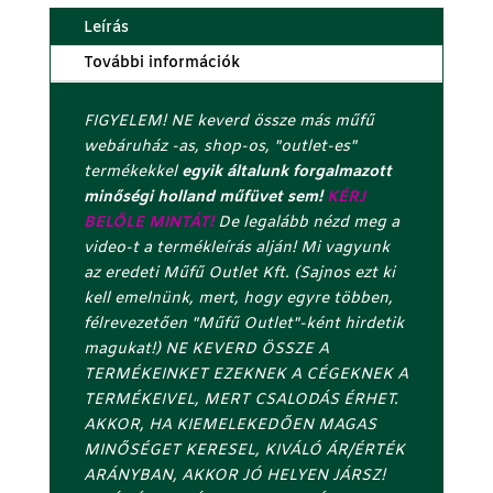
Leírás
További információk
FIGYELEM! NE keverd össze más műfű
webáruház -as, shop-os, "outlet-es"
termékekkel
egyik általunk forgalmazott
minőségi holland műfüvet sem!
KÉRJ
BELŐLE MINTÁT!
De legalább nézd meg a
video-t a termékleírás alján! Mi vagyunk
az eredeti Műfű Outlet Kft. (Sajnos ezt ki
kell emelnünk, mert, hogy egyre többen,
félrevezetően "Műfű Outlet"-ként hirdetik
magukat!) NE KEVERD ÖSSZE A
TERMÉKEINKET EZEKNEK A CÉGEKNEK A
TERMÉKEIVEL, MERT CSALODÁS ÉRHET.
AKKOR, HA KIEMELEKEDŐEN MAGAS
MINŐSÉGET KERESEL, KIVÁLÓ ÁR/ÉRTÉK
ARÁNYBAN, AKKOR JÓ HELYEN JÁRSZ!