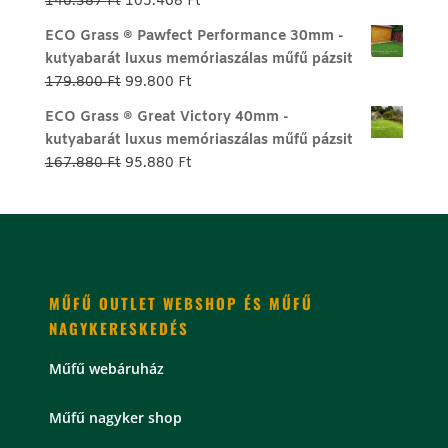
Original
Current
146.387
Ft
105.468
Ft
price
price
ECO Grass ® Pawfect Performance 30mm -
was:
is:
kutyabarát luxus memóriaszálas műfű pázsit
146.387 Ft.
105.468 Ft.
Original
Current
179.800
Ft
99.800
Ft
price
price
ECO Grass ® Great Victory 40mm -
was:
is:
kutyabarát luxus memóriaszálas műfű pázsit
179.800 Ft.
99.800 Ft.
Original
Current
167.880
Ft
95.880
Ft
price
price
was:
is:
167.880 Ft.
95.880 Ft.
MŰFŰ OUTLET WEBSHOP ÉS MŰFŰ
NAGYKERESKEDÉS
Műfű webáruház
Műfű nagyker shop