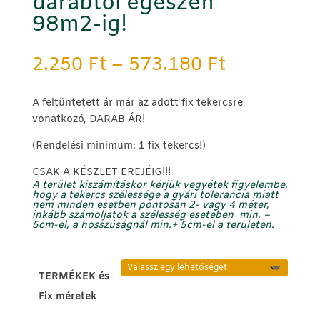
darabtól egészen
98m2-ig!
Ártartomá
2.250
Ft
–
573.180
Ft
2.250 Ft
-
A feltüntetett ár már az adott fix tekercsre
573.180 F
vonatkozó, DARAB ÁR!
(Rendelési minimum: 1 fix tekercs!)
CSAK A KÉSZLET EREJÉIG!!!
A terület kiszámításkor kérjük vegyétek figyelembe,
hogy a tekercs szélessége a gyári tolerancia miatt
nem minden esetben pontosan 2- vagy 4 méter,
inkább számoljatok a szélesség
esetében min.
–
5cm-el, a hosszúságnál
min.
+
5cm-el
a területen.
TERMÉKEK és
Fix méretek