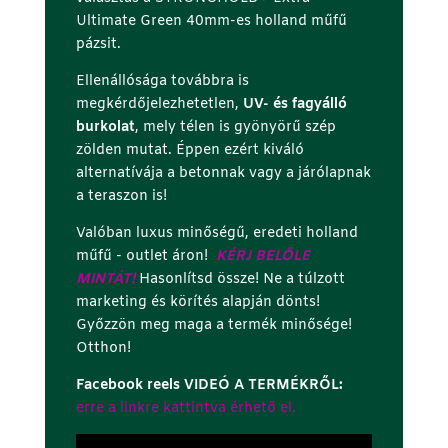
Ultimate Green 40mm-es holland műfű
pázsit.
Ellenállósága továbbra is
megkérdőjelezhetetlen,
UV- és fagyálló
burkolat
, mely télen is gyönyörű szép
zölden mutat. Éppen ezért kiváló
alternatívája a betonnak vagy a járólapnak
a teraszon is!
Valóban luxus minőségű, eredeti holland
műfű - outlet áron!
KÉRJ BELŐLE
MINTÁT!
Hasonlítsd össze! Ne a túlzott
marketing és körítés alapján dönts!
Győzzön meg maga a termék minősége!
Otthon!
Facebook reels VIDEÓ A TERMÉKRŐL:
erre a linkre kattintva érhető el.