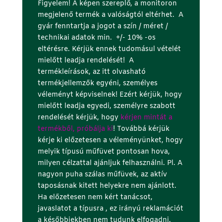
Figyelem! A képen szereplő, a monitoron
megjelenő termék a valóságtól eltérhet. A
gyár fenntartja a jogot a szín / méret /
technikai adatok min. +/- 10% -os
eltérésre. Kérjük ennek tudomásul vételét
mielőtt leadja rendelését! A
termékleírások, az itt olvasható
termékjellemzők egyéni, személyes
véleményt képviselnek! Ezért kérjük, hogy
mielőtt leadja egyedi, személyre szabott
rendelését kérjük, hogy
kérjen mintát a
termékből, próbálja ki
! Továbbá kérjük
kérje ki előzetesen a véleményünket, hogy
melyik típusú műfüvet pontosan hova,
milyen célzattal ajánljuk felhasználni. Pl. A
nagyon puha szálas műfüvek, az aktív
taposásnak kitett helyekre nem ajánlott.
Ha előzetesen nem kért tanácsot,
javaslatot a típusra , ez irányú reklamációt
a későbbiekben nem tudunk elfogadni.