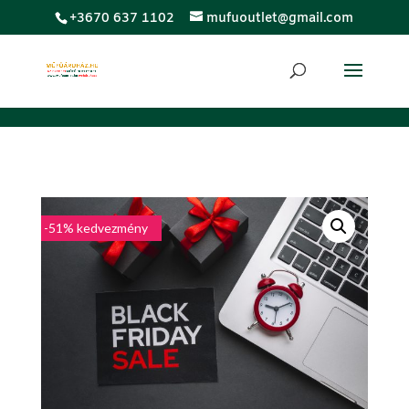
;
+3670 637 1102
mufuoutlet@gmail.com
-51% kedvezmény