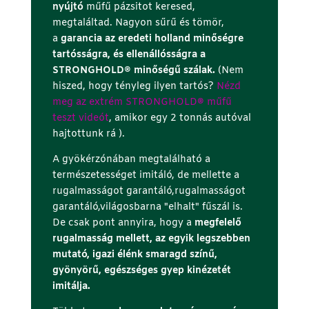
nyújtó
műfű pázsitot keresed,
megtaláltad. Nagyon sűrű és tömör,
a
garancia az eredeti holland minőségre
tartósságra, és ellenállósságra a
STRONGHOLD® minőségű szálak.
(Nem
hiszed, hogy tényleg ilyen tartós?
Nézd
meg az extrém STRONGHOLD
®
műfű
teszt videót
, amikor egy 2 tonnás autóval
hajtottunk rá ).
A gyökérzónában megtalálható a
természetességet imitáló, de mellette a
rugalmasságot garantáló,rugalmasságot
garantáló,világosbarna "elhalt" fűszál is.
De csak pont annyira, hogy a
megfelelő
rugalmasság mellett, az egyik legszebben
mutató, igazi élénk smaragd színű,
gyönyörű, egészséges gyep kinézetét
imitálja.