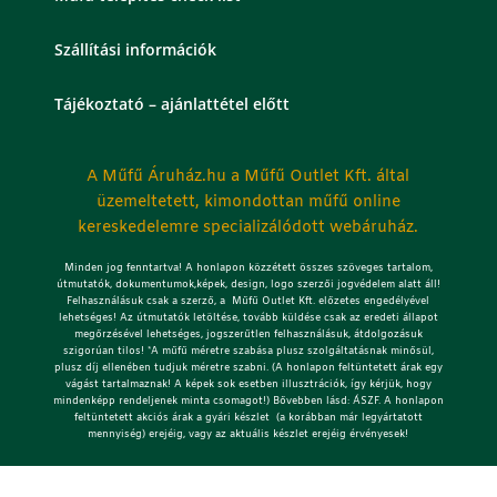
Szállítási információk
Tájékoztató – ajánlattétel előtt
A Műfű Áruház.hu a Műfű Outlet Kft. által
üzemeltetett, kimondottan műfű online
kereskedelemre specializálódott webáruház.
Minden jog fenntartva! A honlapon közzétett összes szöveges tartalom,
útmutatók, dokumentumok,képek, design, logo szerzői jogvédelem alatt áll!
Felhasználásuk csak a szerző, a Műfű Outlet Kft. előzetes engedélyével
lehetséges!
Az útmutatók letöltése, tovább küldése csak az eredeti állapot
megőrzésével lehetséges, jogszerűtlen felhasználásuk, átdolgozásuk
szigorúan tilos! *A műfű méretre szabása plusz szolgáltatásnak minősül,
plusz díj ellenében tudjuk méretre szabni. (A honlapon feltüntetett árak egy
vágást tartalmaznak! A képek sok esetben illusztrációk, így kérjük, hogy
mindenképp rendeljenek minta csomagot!) Bővebben lásd: ÁSZF. A honlapon
feltüntetett akciós árak a gyári készlet (a korábban már legyártatott
mennyiség) erejéig, vagy az aktuális készlet erejéig érvényesek!