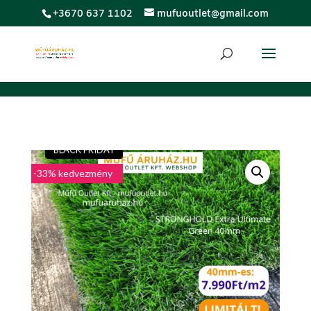
;
+3670 637 1102
mufuoutlet@gmail.com
LUXUS
BLACK FRIDAY
-33% kedvezmény