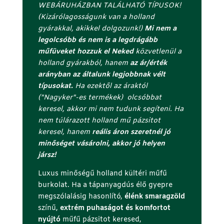
(
WEBÁRUHÁZBAN TALÁLHATÓ TÍPUSOK!
r
(Kizárólagosságunk van a holland
e
gyárakkal, akikkel dolgozunk!)
Mi nem a
j
legolcsóbb és nem is a legdrágább
t
műfüveket hozzuk el Neked
közvetlenül a
e
holland gyárakból, hanem
az ár/érték
t
arányban az általunk legjobbnak vélt
t
típusokat.
Ha ezektől az áraktól
)
("Nagyker"-es termékek) olcsóbbat
keresel, akkor mi nem tudunk segíteni. Ha
nem túlárazott holland mű pázsitot
keresel, hanem
reális áron szeretnél jó
minőséget vásárolni, akkor jó helyen
jársz!
Luxus minőségű holland kültéri műfű
burkolat. Ha a tápanyagdús élő gyepre
megszólalásig hasonlító,
élénk smaragzöld
színű,
extrém puhaságot és komfortot
nyújtó
műfű pázsitot keresed,