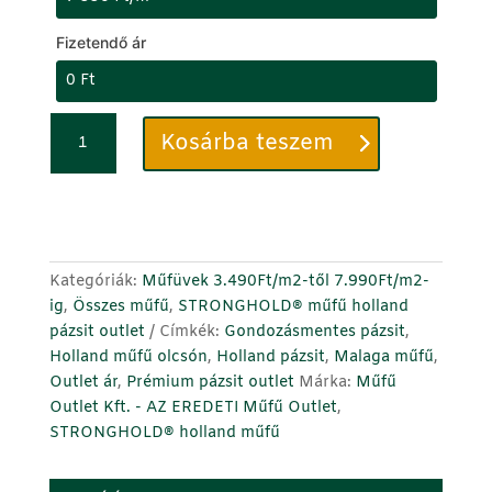
Fizetendő ár
Műfű
C
Kosárba teszem
40mm
i
-
k
STRONGHOLD®
k
Ultimate
s
Green
z
-
á
Kategóriák:
Műfüvek 3.490Ft/m2-től 7.990Ft/m2-
smaragdzöld
m
ig
,
Összes műfű
,
STRONGHOLD® műfű holland
kutyabarát
o
pázsit outlet
Címkék:
Gondozásmentes pázsit
,
holland
t
Holland műfű olcsón
,
Holland pázsit
,
Malaga műfű
,
műfű
a
Outlet ár
,
Prémium pázsit outlet
Márka:
Műfű
pázsit
d
Outlet Kft. - AZ EREDETI Műfű Outlet
,
olcsón
d
STRONGHOLD® holland műfű
-
m
MATT
e