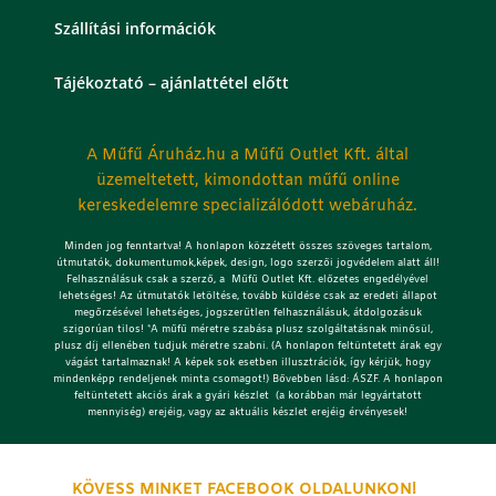
Szállítási információk
Tájékoztató – ajánlattétel előtt
A Műfű Áruház.hu a Műfű Outlet Kft. által
üzemeltetett, kimondottan műfű online
kereskedelemre specializálódott webáruház.
Minden jog fenntartva! A honlapon közzétett összes szöveges tartalom,
útmutatók, dokumentumok,képek, design, logo szerzői jogvédelem alatt áll!
Felhasználásuk csak a szerző, a Műfű Outlet Kft. előzetes engedélyével
lehetséges!
Az útmutatók letöltése, tovább küldése csak az eredeti állapot
megőrzésével lehetséges, jogszerűtlen felhasználásuk, átdolgozásuk
szigorúan tilos! *A műfű méretre szabása plusz szolgáltatásnak minősül,
plusz díj ellenében tudjuk méretre szabni. (A honlapon feltüntetett árak egy
vágást tartalmaznak! A képek sok esetben illusztrációk, így kérjük, hogy
mindenképp rendeljenek minta csomagot!) Bővebben lásd: ÁSZF. A honlapon
feltüntetett akciós árak a gyári készlet (a korábban már legyártatott
mennyiség) erejéig, vagy az aktuális készlet erejéig érvényesek!
KÖVESS MINKET FACEBOOK OLDALUNKON!