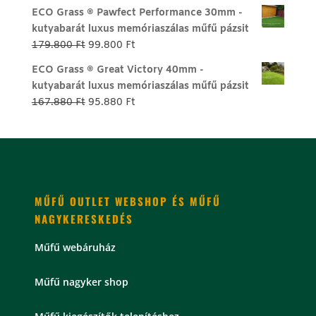
price
price
ECO Grass ® Pawfect Performance 30mm -
was:
is:
kutyabarát luxus memóriaszálas műfű pázsit
146.387 Ft.
105.468 Ft.
Original
Current
179.800
Ft
99.800
Ft
price
price
ECO Grass ® Great Victory 40mm -
was:
is:
kutyabarát luxus memóriaszálas műfű pázsit
179.800 Ft.
99.800 Ft.
Original
Current
167.880
Ft
95.880
Ft
price
price
was:
is:
167.880 Ft.
95.880 Ft.
MŰFŰ OUTLET WEBSHOP ÉS MŰFŰ
NAGYKERESKEDÉS
Műfű webáruház
Műfű nagyker shop