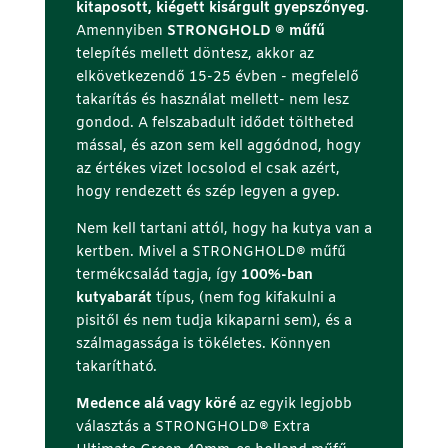
kitaposott, kiégett kisárgult gyepszőnyeg
.
Amennyiben
STRONGHOLD ® műfű
telepítés mellett döntesz, akkor az
elkövetkezendő 15-25 évben - megfelelő
takarítás és használat mellett- nem lesz
gondod. A felszabadult idődet töltheted
mással, és azon sem kell aggódnod, hogy
az értékes vizet locsolod el csak azért,
hogy rendezett és szép legyen a gyep.
Nem kell tartani attól, hogy ha kutya van a
kertben. Mivel a STRONGHOLD® műfű
termékcsalád tagja, így
100%-ban
kutyabarát
típus, (nem fog kifakulni a
pisitől és nem tudja kikaparni sem), és a
szálmagassága is tökéletes. Könnyen
takarítható.
Medence alá vagy köré
az egyik legjobb
választás a STRONGHOLD® Extra