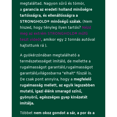
megtaláltad. Nagyon sűrű és tömör,
a
garancia az eredeti holland minőségre
tartósságra, és ellenállósságra a
STRONGHOLD® minőségű szálak.
(Nem
hiszed, hogy tényleg ilyen tartós?
Nézd
meg az extrém STRONGHOLD
®
műfű
teszt videót
, amikor egy 2 tonnás autóval
hajtottunk rá ).
A gyökérzónában megtalálható a
természetességet imitáló, de mellette a
rugalmasságot garantáló,rugalmasságot
garantáló,világosbarna "elhalt" fűszál is.
De csak pont annyira, hogy a
megfelelő
rugalmasság mellett, az egyik legszebben
mutató, igazi élénk smaragd színű,
gyönyörű, egészséges gyep kinézetét
imitálja.
Többet
nem okoz gondot a sár, a por és a