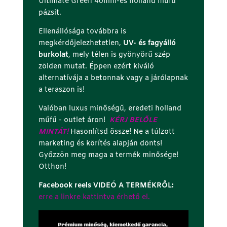
Ultimate Green 40mm-es holland műfű
pázsit.
Ellenállósága továbbra is
megkérdőjelezhetetlen,
UV- és fagyálló
burkolat
, mely télen is gyönyörű szép
zölden mutat. Éppen ezért kiváló
alternatívája a betonnak vagy a járólapnak
a teraszon is!
Valóban luxus minőségű, eredeti holland
műfű - outlet áron!
KÉRJ BELŐLE
MINTÁT!
Hasonlítsd össze! Ne a túlzott
marketing és körítés alapján dönts!
Győzzön meg maga a termék minősége!
Otthon!
Facebook reels VIDEÓ A TERMÉKRŐL:
erre a linkre kattintva érhető el.