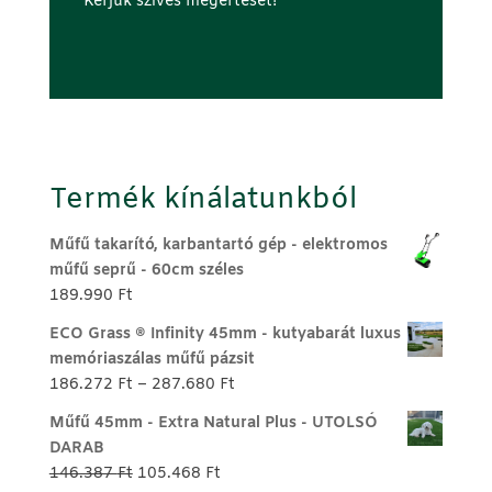
Kérjük szíves megértését!
Termék kínálatunkból
Műfű takarító, karbantartó gép - elektromos
műfű seprű - 60cm széles
189.990
Ft
ECO Grass ® Infinity 45mm - kutyabarát luxus
memóriaszálas műfű pázsit
Ártartomány:
186.272
Ft
–
287.680
Ft
186.272 Ft
Műfű 45mm - Extra Natural Plus - UTOLSÓ
-
DARAB
287.680 Ft
Original
Current
146.387
Ft
105.468
Ft