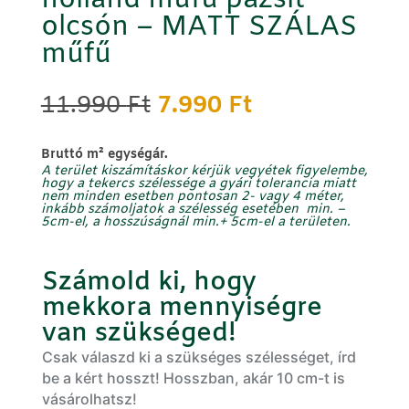
holland műfű pázsit
olcsón – MATT SZÁLAS
műfű
Original
Current
11.990
Ft
7.990
Ft
price
price
was:
is:
B
ruttó m² egységár.
11.990 Ft.
7.990 Ft.
A terület kiszámításkor kérjük vegyétek figyelembe,
hogy a tekercs szélessége a gyári tolerancia miatt
nem minden esetben pontosan 2- vagy 4 méter,
inkább számoljatok a szélesség
esetében min.
–
5cm-el, a hosszúságnál
min.
+
5cm-el
a területen.
Számold ki, hogy
mekkora mennyiségre
van szükséged!
Csak válaszd ki a szükséges szélességet, írd
be a kért hosszt! Hosszban, akár 10 cm-t is
vásárolhatsz!