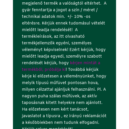
megjelenő termék a valóságtól eltérhet. A
gyár fenntartja a jogot a szín / méret /
technikai adatok min. +/- 10% -os
eltérésre. Kérjük ennek tudomásul vételét
mielőtt leadja rendelését! A
termékleírások, az itt olvasható
termékjellemzők egyéni, személyes
véleményt képviselnek! Ezért kérjük, hogy
mielőtt leadja egyedi, személyre szabott
rendelését kérjük, hogy
kérjen mintát a
termékből, próbálja ki
! Továbbá kérjük
kérje ki előzetesen a véleményünket, hogy
melyik típusú műfüvet pontosan hova,
milyen célzattal ajánljuk felhasználni. Pl. A
nagyon puha szálas műfüvek, az aktív
taposásnak kitett helyekre nem ajánlott.
Ha előzetesen nem kért tanácsot,
javaslatot a típusra , ez irányú reklamációt
a későbbiekben nem tudunk elfogadni.