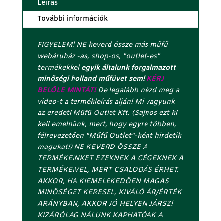
Leírás
SZÁLAS
g
műfű
a
További információk
mennyiség
z
u
FIGYELEM! NE keverd össze más műfű
t
webáruház -as, shop-os, "outlet-es"
o
termékekkel
egyik általunk forgalmazott
l
minőségi holland műfüvet sem!
KÉRJ
s
BELŐLE MINTÁT!
De legalább nézd meg a
ó
video-t a termékleírás alján! Mi vagyunk
c
az eredeti Műfű Outlet Kft. (Sajnos ezt ki
e
kell emelnünk, mert, hogy egyre többen,
l
félrevezetően "Műfű Outlet"-ként hirdetik
l
magukat!) NE KEVERD ÖSSZE A
á
TERMÉKEINKET EZEKNEK A CÉGEKNEK A
j
TERMÉKEIVEL, MERT CSALODÁS ÉRHET.
á
AKKOR, HA KIEMELEKEDŐEN MAGAS
b
MINŐSÉGET KERESEL, KIVÁLÓ ÁR/ÉRTÉK
a
ARÁNYBAN, AKKOR JÓ HELYEN JÁRSZ!
n
KIZÁRÓLAG NÁLUNK KAPHATÓAK A