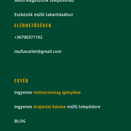
Műfű kiegészítők telepítéshez
Eszközök műfű takarításához
ELÉRHETŐSÉGEK
+36706371102
mu
fuoutlet@gmail.com
EGYÉB
Ingyenes
mintacsomag
igénylése
Ingyenes
árajánlat kérése
műfű telepítésre
BLOG