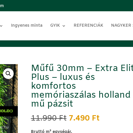
om
Ingyenes minta
GYIK
REFERENCIÁK
NAGYKER
Műfű 30mm – Extra Eli
Plus – luxus és
komfortos
memóriaszálas holland
mű pázsit
Original
Current
11.990
Ft
7.490
Ft
price
price
was:
is:
B
ruttó m² egységár.