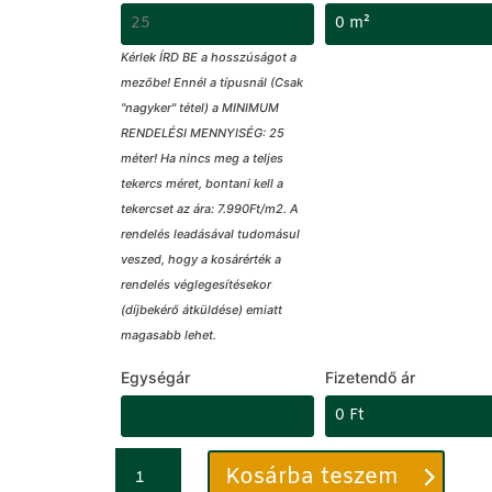
Kérlek ÍRD BE a hosszúságot a
mezőbe! Ennél a típusnál (Csak
"nagyker" tétel) a MINIMUM
RENDELÉSI MENNYISÉG: 25
méter! Ha nincs meg a teljes
tekercs méret, bontani kell a
tekercset az ára: 7.990Ft/m2. A
rendelés leadásával tudomásul
veszed, hogy a kosárérték a
rendelés véglegesítésekor
(díjbekérő átküldése) emiatt
magasabb lehet.
Egységár
Fizetendő ár
Műfű
C
Kosárba teszem
30mm
i