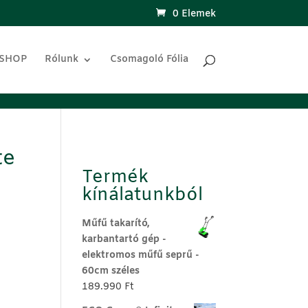
0 Elemek
 SHOP
Rólunk
Csomagoló Fólia
te
Termék
kínálatunkból
Műfű takarító,
karbantartó gép -
elektromos műfű seprű -
60cm széles
189.990
Ft