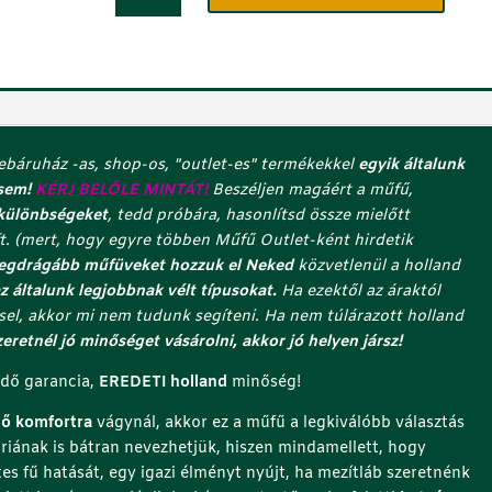
-
k
Extra
k
Elite
s
Plus
z
-
á
luxus
m
áruház -as, shop-os, "outlet-es" termékekkel
egyik általunk
és
o
sem!
KÉRJ BELŐLE MINTÁT!
Beszéljen magáért a műfű,
komfortos
t
 különbségeket
, tedd próbára, hasonlítsd össze mielőtt
memóriaszálas
a
ft. (mert, hogy egyre többen Műfű Outlet-ként hirdetik
holland
d
 legdrágább műfüveket hozzuk el Neked
közvetlenül a holland
mű
d
z általunk legjobbnak vélt típusokat.
Ha ezektől az áraktól
pázsit
m
el, akkor mi nem tudunk segíteni. Ha nem túlárazott holland
mennyiség
e
zeretnél jó minőséget vásárolni, akkor jó helyen jársz!
g
a
dő garancia,
EREDETI holland
minőség!
z
tő komfortra
vágynál, akkor ez a műfű a legkiválóbb választás
u
riának is bátran nevezhetjük, hiszen mindamellett, hogy
t
es fű hatását, egy igazi élményt nyújt, ha mezítláb szeretnénk
o