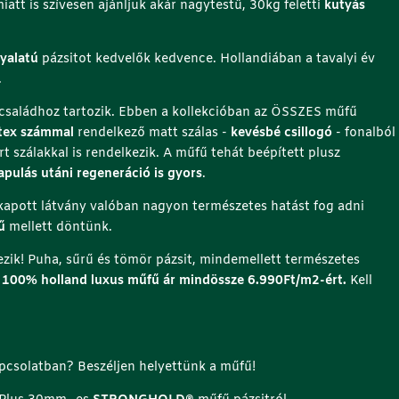
att is szívesen ajánljuk akár nagytestű, 30kg feletti
kutyás
l
s
ó
yalatú
pázsitot kedvelők kedvence. Hollandiában a tavalyi év
c
.
e
l
saládhoz tartozik. Ebben a kollekcióban az ÖSSZES műfű
l
tex számmal
rendelkező matt szálas -
kevésbé csillogó
- fonalból
á
rt szálakkal is rendelkezik. A műfű tehát beépített plusz
j
apulás utáni regeneráció is gyors
.
á
 kapott látvány valóban nagyon természetes hatást fog adni
b
ű
mellett döntünk.
a
n
zik! Puha, sűrű és tömör pázsit, mindemellett természetes
(
s
100% holland luxus műfű ár mindössze 6.990Ft/m2-ért.
Kell
r
e
j
t
apcsolatban? Beszéljen helyettünk a műfű!
e
t