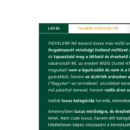
Leírás
További információk
FIGYELEM! NE keverd össze más műfű web
forgalmazott minőségi holland műfüvet 
és
tapasztald meg a látható és érezhető
vásárolnál! Mi, az eredeti Műfű Outlet K
magukat)
nem a legolcsóbb és nem is a
gyárakból, hanem
az ár/érték arányban a
("Nagyker"-es termékek) olcsóbbat keres
mű pázsitot keresel, hanem
reális áron s
Valódi
luxus kategóriás
termék, kiemelke
Amennyiben
luxus minőségre, és érezhe
lehet. Nem csak luxus, hanem elit kategó
tökéletesen képes visszaadni a természet