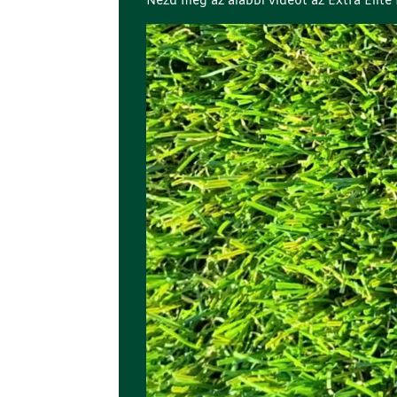
Nézd meg az alábbi videót az Extra Elit
Videólejátszó