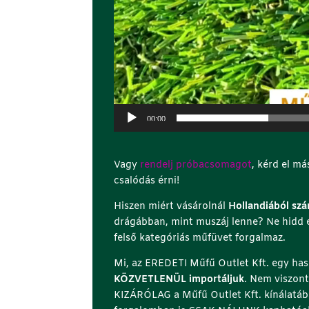
00:00
Vagy
rendelj próbacsomagot
, kérd el má
csalódás érni!
Hiszen miért vásárolnál
Hollandiából sz
drágábban, mint muszáj lenne? Ne hidd 
felső kategóriás műfüvet forgalmaz.
Mi, az EREDETI Műfű Outlet Kft. egy ha
KÖZVETLENÜL importáljuk
. Nem viszon
KIZÁRÓLAG a Műfű Outlet Kft. kínálatá