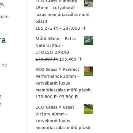
ECO Grass ® Infinity
e,
45mm - kutyabarát
t
luxus memóriaszálas műfű
5cm-
pázsit
Ártartomány:
186.272
Ft
–
287.680
Ft
186.272 Ft
ra
Műfű 45mm - Extra
-
Natural Plus -
287.680 Ft
UTOLSÓ DARAB
Original
Current
146.387
Ft
105.468
Ft
d be
price
price
ECO Grass ® Pawfect
was:
is:
Performance 30mm -
146.387 Ft.
105.468 Ft.
kutyabarát luxus
memóriaszálas műfű pázsit
g
Original
Current
179.800
Ft
99.800
Ft
price
price
m
ECO Grass ® Great
was:
is:
Victory 40mm -
179.800 Ft.
99.800 Ft.
kutyabarát luxus
memóriaszálas műfű pázsit