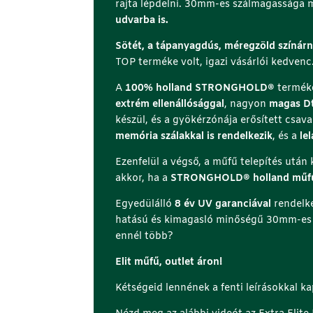
rajta lépdelni. 30mm-es szálmagassága mi
udvarba is.
Sötét, a tápanyagdús, méregzöld színárn
TOP terméke volt, igazi vásárlói kedvenc
A
100% holland STRONGHOLD®
termékc
extrém ellenállósággal
, nagyon
magas D
készül, és a gyökérzónája erősített csava
memória szálakkal is rendelkezik
, és a
lel
Ezenfelül a végső, a műfű telepítés után
akkor, ha a
STRONGHOLD® holland műf
Egyedülálló
8 év UV garanciával
rendelke
hatású és kimagasló minőségű 30mm-e
ennél több?
Elit műfű, outlet áron!
Kétségeid lennének a fenti leírásokkal k