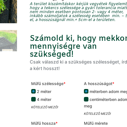
11.990 Ft.
7.490 Ft.
A terület kiszámításkor kérjük vegyétek figyelemb
hogy a tekercs szélessége a gyári tolerancia miat
nem minden esetben pontosan 2- vagy 4 méter,
inkább számoljatok a szélesség
esetében min.
– 
el, a hosszúságnál
min.
+
5cm-el
a területen.
Számold ki, hogy mekko
mennyiségre van
szükséged!
Csak válaszd ki a szükséges szélességet, ír
a kért hosszt!
Műfű szélessége
*
A hosszúságot
*
2 méter
méterben adom me
4 méter
centiméterben ado
meg
KÖTELEZŐ MEZŐ!
KÖTELEZŐ MEZŐ!
Műfű hossza
*
Műfű mérete