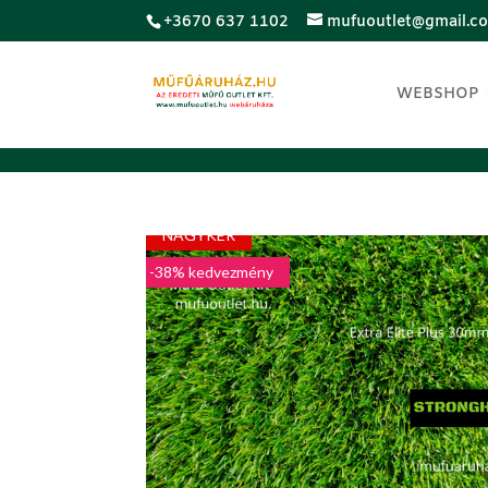
;
+3670 637 1102
mufuoutlet@gmail.c
WEBSHOP
LUXUS
NAGYKER
-38% kedvezmény