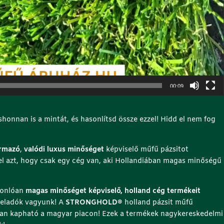
00:09
shonnan is a mintát, és hasonlítsd össze ezzel! Hidd el nem fog
ármazó
,
valódi luxus minőséget
képviselő műfű pázsitot
el azt, hogy csak egy cég van, aki Hollandiában magas minőségű
sonlóan
magas minőséget képviselő, holland cég termékeit
teladók vagyunk! A
STRONGHOLD®
holland pázsit műfű
ban kapható a magyar piacon! Ezek a termékek nagykereskedelmi