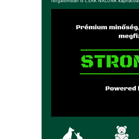
forgalomban is CSAK NÁLUNK kaphatóa