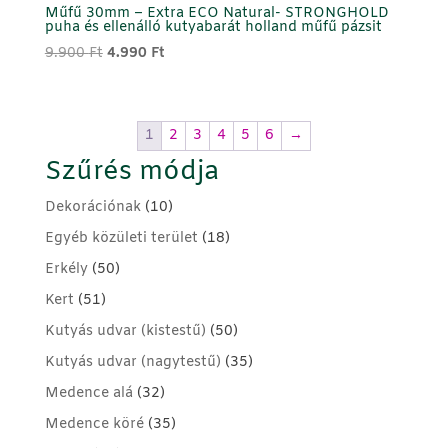
Műfű 30mm – Extra ECO Natural- STRONGHOLD
puha és ellenálló kutyabarát holland műfű pázsit
Original
Current
9.900
Ft
4.990
Ft
price
price
was:
is:
9.900 Ft.
4.990 Ft.
1
2
3
4
5
6
→
Szűrés módja
Dekorációnak
(10)
Egyéb közületi terület
(18)
Erkély
(50)
Kert
(51)
Kutyás udvar (kistestű)
(50)
Kutyás udvar (nagytestű)
(35)
Medence alá
(32)
Medence köré
(35)