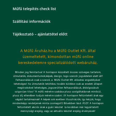
Műfű telepítés check list
Szállítási információk
Tájékoztató – ajánlattétel előtt
A Műfű Áruház.hu a Műfű Outlet Kft. által
üzemeltetett, kimondottan műfű online
kereskedelemre specializálódott webáruház.
Minden jog fenntartva! A honlapon közzétett összes szöveges tartalom,
útmutatók, dokumentumok,képek, design, logo szerzői jogvédelem alatt áll!
Felhasználásuk csak a szerző, a Műfű Outlet Kft. előzetes engedélyével
lehetséges!
Az útmutatók letöltése, tovább küldése csak az eredeti állapot
megőrzésével lehetséges, jogszerűtlen felhasználásuk, átdolgozásuk
szigorúan tilos! *A műfű méretre szabása plusz szolgáltatásnak minősül,
plusz díj ellenében tudjuk méretre szabni. (A honlapon feltüntetett árak egy
vágást tartalmaznak! A képek sok esetben illusztrációk, így kérjük, hogy
mindenképp rendeljenek minta csomagot!) Bővebben lásd: ÁSZF. A honlapon
feltüntetett akciós árak a gyári készlet (a korábban már legyártatott
mennyiség) erejéig, vagy az aktuális készlet erejéig érvényesek!