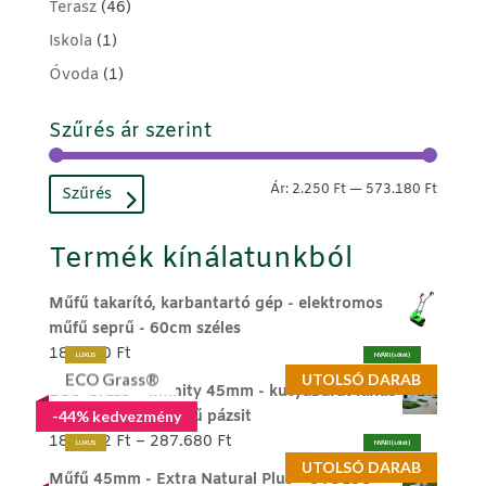
Terasz
(46)
Iskola
(1)
Óvoda
(1)
Szűrés ár szerint
Min
Max
Ár:
2.250 Ft
—
573.180 Ft
Szűrés
ár
ár
Termék kínálatunkból
Műfű takarító, karbantartó gép - elektromos
műfű seprű - 60cm széles
189.990
Ft
LUXUS
NYÁRI (sötét)
ECO Grass®
UTOLSÓ DARAB
ECO Grass ® Infinity 45mm - kutyabarát luxus
memóriaszálas műfű pázsit
-44% kedvezmény
Ártartomány:
186.272
Ft
–
287.680
Ft
LUXUS
NYÁRI (sötét)
186.272 Ft
UTOLSÓ DARAB
Műfű 45mm - Extra Natural Plus - UTOLSÓ