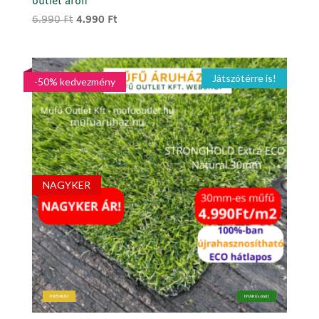
outlet áron
Original
Current
6.990
Ft
4.990
Ft
price
price
was:
is:
6.990 Ft.
4.990 Ft.
Játszótérre is!
-50% kedvezmény
NAGYKER
PRÉMIUM
NYÁRI (sötét)