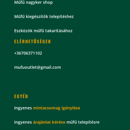
Műfű nagyker shop
Műfű kiegészítők telepítéshez
Eszközök műfű takarításához
ELÉRHETŐSÉGEK
+36706371102
mu
fuoutlet@gmail.com
EGYÉB
Ingyenes
mintacsomag
igénylése
Ingyenes
árajánlat kérése
műfű telepítésre