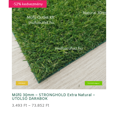
-52% kedvezmény
PRÉMIUM
TAVASZI (világos)
Műfű 30mm – STRONGHOLD Extra Natural –
UTOLSÓ DARABOK
Ártartomány:
3.493
Ft
–
73.852
Ft
3.493 Ft
-