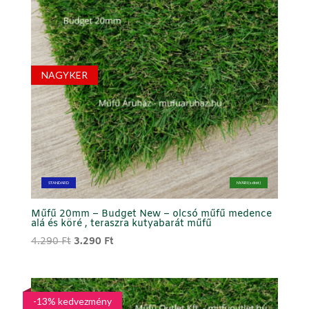
NAGYKER
STANDARD
NYÁRI (sötét)
Műfű 20mm – Budget New – olcsó műfű medence
alá és köré , teraszra kutyabarát műfű
Original
Current
4.290
Ft
3.290
Ft
price
price
was:
is:
4.290 Ft.
3.290 Ft.
-13% kedvezmény