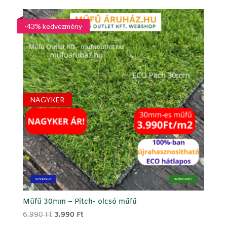
-
34.684 Ft
-43% kedvezmény
NAGYKER
STANDARD
NYÁRI (sötét)
Műfű 30mm – Pitch- olcsó műfű
Original
Current
6.990
Ft
3.990
Ft
price
price