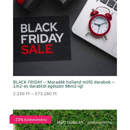
BLACK FRIDAY – Maradék holland műfű darabok –
1m2-es darabtól egészen 98m2-ig!
Ártartomány:
2.250
Ft
–
573.180
Ft
2.250 Ft
-
573.180 Ft
-23% kedvezmény