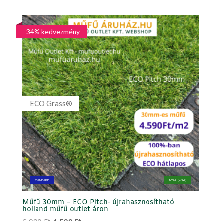
was:
is:
6.990 Ft.
3.990 Ft.
-34% kedvezmény
ECO Grass®
STANDARD
NYÁRI (sötét)
Műfű 30mm – ECO Pitch- újrahasznosítható
holland műfű outlet áron