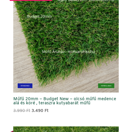
STANDARD
NYÁRI (sötét)
Műfű 20mm – Budget New – olcsó műfű medence
alá és köré , teraszra kutyabarát műfű
Original
Current
3.990
Ft
3.490
Ft
price
price
was:
is:
3.990 Ft.
3.490 Ft.