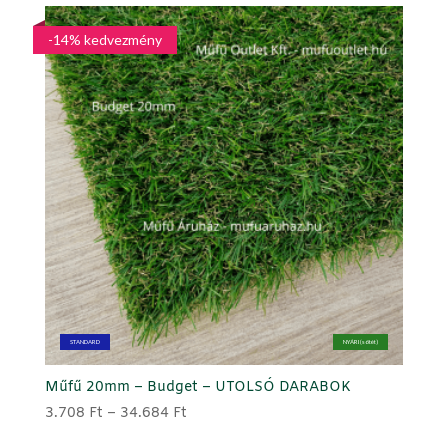
73.852 Ft
-14% kedvezmény
STANDARD
NYÁRI (sötét)
Műfű 20mm – Budget – UTOLSÓ DARABOK
Ártartomány:
3.708
Ft
–
34.684
Ft
3.708 Ft