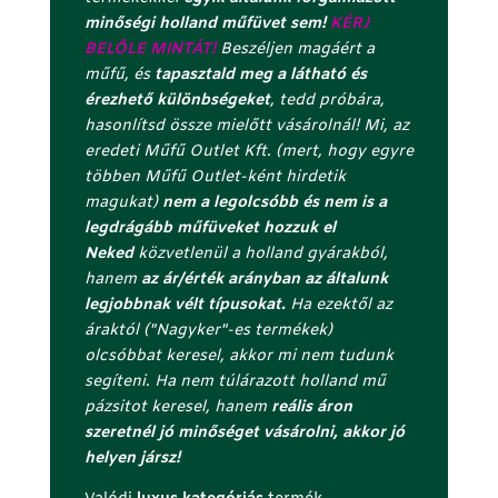
mű
d
minőségi holland műfüvet sem!
KÉRJ
pázsit
m
BELŐLE MINTÁT!
Beszéljen magáért a
mennyiség
e
műfű, és
tapasztald meg a látható és
g
érezhető különbségeket
, tedd próbára,
a
hasonlítsd össze mielőtt vásárolnál! Mi, az
z
eredeti Műfű Outlet Kft. (mert, hogy egyre
u
többen Műfű Outlet-ként hirdetik
t
magukat)
nem a legolcsóbb és nem is a
o
legdrágább műfüveket hozzuk el
l
Neked
közvetlenül a holland gyárakból,
s
hanem
az ár/érték arányban az általunk
ó
legjobbnak vélt típusokat.
Ha ezektől az
c
áraktól ("Nagyker"-es termékek)
e
olcsóbbat keresel, akkor mi nem tudunk
l
segíteni. Ha nem túlárazott holland mű
l
pázsitot keresel, hanem
reális áron
á
szeretnél jó minőséget vásárolni, akkor jó
j
helyen jársz!
á
b