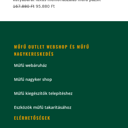
kutyabarát luxus memóriaszálas műfű pázsit
179.800 Ft.
99.800 Ft.
Original
Current
167.880
Ft
95.880
Ft
price
price
was:
is:
167.880 Ft.
95.880 Ft.
MŰFŰ OUTLET WEBSHOP ÉS MŰFŰ
NAGYKERESKEDÉS
Műfű webáruház
Műfű nagyker shop
Műfű kiegészítők telepítéshez
Eszközök műfű takarításához
ELÉRHETŐSÉGEK