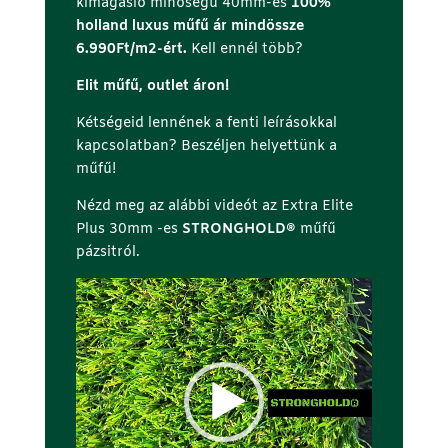
kimagasló minőségű 40mm-es
100%
holland luxus műfű ár mindössze
6.990Ft/m2-ért.
Kell ennél több?
Elit műfű, outlet áron!
Kétségeid lennének a fenti leírásokkal
kapcsolatban? Beszéljen helyettünk a
műfű!
Nézd meg az alábbi videót az Extra Elite
Plus 30mm -es
STRONGHOLD®
műfű
pázsitról.
Videólejátszó