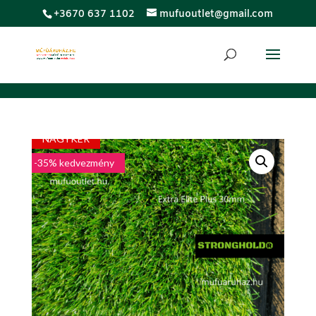
;
+3670 637 1102
mufuoutlet@gmail.com
LUXUS
NAGYKER
-35% kedvezmény