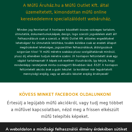
A Műfű Áruház.hu a Műfű Outlet Kft. által
üzemeltetett, kimondottan műfű online
kereskedelemre specializálódott webáruház.
Minden jog fenntartva! A honlapon közzétett összes szöveges tartalom,
útmutatók, dokumentumok,képek, design, logo szerzői jogvédelem alatt áll!
Felhasználásuk csak a szerző, a Műfű Outlet Kft. előzetes engedélyével
lehetséges!
Az útmutatók letöltése, tovább küldése csak az eredeti állapot
megőrzésével lehetséges, jogszerűtlen felhasználásuk, átdolgozásuk
szigorúan tilos! *A műfű méretre szabása plusz szolgáltatásnak minősül,
plusz díj ellenében tudjuk méretre szabni. (A honlapon feltüntetett árak egy
vágást tartalmaznak! A képek sok esetben illusztrációk, így kérjük, hogy
mindenképp rendeljenek minta csomagot!) Bővebben lásd: ÁSZF. A honlapon
feltüntetett akciós árak a gyári készlet (a korábban már legyártatott
mennyiség) erejéig, vagy az aktuális készlet erejéig érvényesek!
KÖVESS MINKET FACEBOOK OLDALUNKON!
Értesülj a legújabb műfű akciókról, vagy tudj meg többet
a műfűvel kapcsolatban, nézd meg a frissen elkészült
műfű telepítés képeket.
A weboldalon a minőségi felhasználói élmény érdekében sütiket