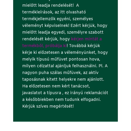
mielőtt leadja rendelését! A
termékleírások, az itt olvasható
termékjellemzők egyéni, személyes
véleményt képviselnek! Ezért kérjük, hogy
mielőtt leadja egyedi, személyre szabott
rendelését kérjük, hogy
kérjen mintát a
termékből, próbálja ki
! Továbbá kérjük
kérje ki előzetesen a véleményünket, hogy
melyik típusú műfüvet pontosan hova,
milyen célzattal ajánljuk felhasználni. Pl. A
nagyon puha szálas műfüvek, az aktív
taposásnak kitett helyekre nem ajánlott.
Ha előzetesen nem kért tanácsot,
javaslatot a típusra , ez irányú reklamációt
a későbbiekben nem tudunk elfogadni.
Kérjük szíves megértését!