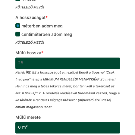
KÖTELEZŐ MEZŐ!
A hosszúságot
*
méterben adom meg
centiméterben adom meg
KÖTELEZŐ MEZŐ!
Műfű hossza
*
Kérlek ÍRD BE a hosszúságot a mezőbe! Ennél a típusnál (Csak
"nagyker" tétel) a MINIMUM RENDELÉSI MENNYISÉG: 25 méter!
Ha nincs meg a teljes tekercs méret, bontani kell a tekercset az
ára: 8.990Ft/m2. A rendelés leadásával tudomásul veszed, hogy a
kosárérték a rendelés véglegesítésekor (díjbekérő átküldése)
emiatt magasabb lehet.
Műfű mérete