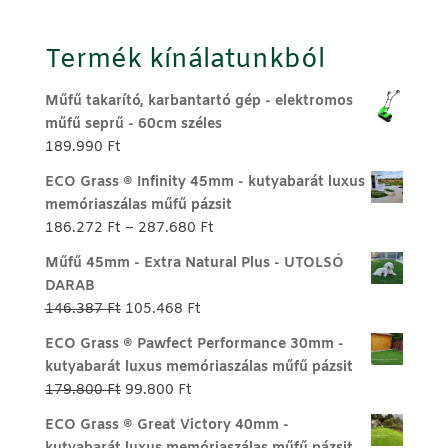
Termék kínálatunkból
Műfű takarító, karbantartó gép - elektromos
műfű seprű - 60cm széles
189.990
Ft
ECO Grass ® Infinity 45mm - kutyabarát luxus
memóriaszálas műfű pázsit
Ártartomány:
186.272
Ft
–
287.680
Ft
186.272 Ft
Műfű 45mm - Extra Natural Plus - UTOLSÓ
-
DARAB
287.680 Ft
Original
Current
146.387
Ft
105.468
Ft
price
price
ECO Grass ® Pawfect Performance 30mm -
was:
is:
kutyabarát luxus memóriaszálas műfű pázsit
146.387 Ft.
105.468 Ft.
Original
Current
179.800
Ft
99.800
Ft
price
price
ECO Grass ® Great Victory 40mm -
was:
is: