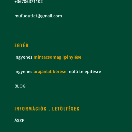
+36706371102
mu
fuoutlet@gmail.com
EGYÉB
Ingyenes
mintacsomag
igénylése
Ingyenes
árajánlat kérése
műfű telepítésre
BLOG
INFORMÁCIÓK , LETÖLTÉSEK
ÁSZF