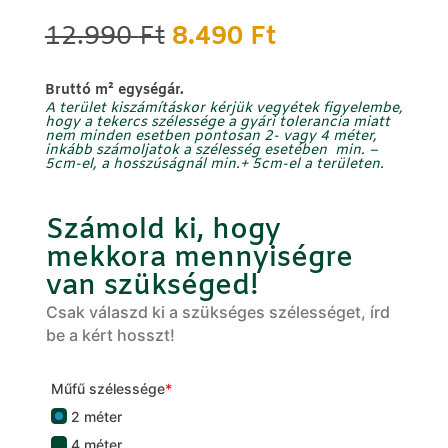
Original
Current
12.990
Ft
8.490
Ft
price
price
was:
is:
B
ruttó m² egységár.
12.990 Ft.
8.490 Ft.
A terület kiszámításkor kérjük vegyétek figyelembe,
hogy a tekercs szélessége a gyári tolerancia miatt
nem minden esetben pontosan 2- vagy 4 méter,
inkább számoljatok a szélesség
esetében min.
–
5cm-el, a hosszúságnál
min.
+
5cm-el
a területen.
Számold ki, hogy
mekkora mennyiségre
van szükséged!
Csak válaszd ki a szükséges szélességet, írd
be a kért hosszt!
Műfű szélessége
*
2 méter
4 méter