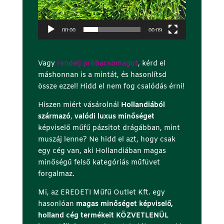
00:00
00:09
Vagy
rendelj próbacsomagot
, kérd el
máshonnan is a mintát, és hasonlítsd
össze ezzel! Hidd el nem fog csalódás érni!
Hiszen miért vásárolnál
Hollandiából
származó
,
valódi luxus minőséget
képviselő műfű pázsitot drágábban, mint
muszáj lenne? Ne hidd el azt, hogy csak
egy cég van, aki Hollandiában magas
minőségű felső kategóriás műfüvet
forgalmaz.
Mi, az EREDETI Műfű Outlet Kft. egy
hasonlóan
magas minőséget képviselő,
holland cég termékeit KÖZVETLENÜL