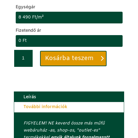
Egységár
Fizetendő ár
Műfű
C
Kosárba teszem
40mm
i
-
k
Extra
k
Elite
s
Plus
z
-
á
Leírás
luxus
m
További információk
és
o
komfortos
t
FIGYELEM! NE keverd össze más műfű
memóriaszálas
a
webáruház -as, shop-os, "outlet-es"
holland
d
termékekkel
egyik általunk forgalmazott