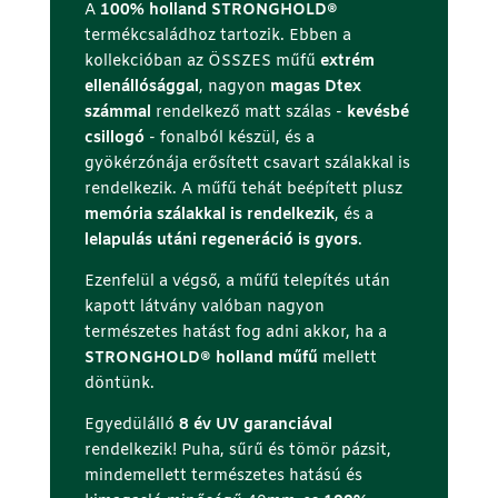
A
100% holland STRONGHOLD®
termékcsaládhoz tartozik. Ebben a
kollekcióban az ÖSSZES műfű
extrém
ellenállósággal
, nagyon
magas Dtex
számmal
rendelkező matt szálas -
kevésbé
csillogó
- fonalból készül, és a
gyökérzónája erősített csavart szálakkal is
rendelkezik. A műfű tehát beépített plusz
memória szálakkal is rendelkezik
, és a
lelapulás utáni regeneráció is gyors
.
Ezenfelül a végső, a műfű telepítés után
kapott látvány valóban nagyon
természetes hatást fog adni akkor, ha a
STRONGHOLD® holland műfű
mellett
döntünk.
Egyedülálló
8 év UV garanciával
rendelkezik! Puha, sűrű és tömör pázsit,
mindemellett természetes hatású és