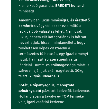
Valódi
luxus kategóriás
termék,
a
kiemelkedő garancia,
EREDETI holland
n
minőség!
(
r
Amennyiben
luxus minőségre, és érezhető
e
komfortra
vágynál, akkor ez a műfű a
j
legkiválóbb választás lehet. Nem csak
t
luxus, hanem elit kategóriának is bátran
e
nevezhetjük, hiszen mindamellett, hogy
t
tökéletesen képes visszaadni a
t
természetes fű hatását, egy igazi élményt
)
nyújt, ha mezítláb szeretnénk rajta
lépdelni. 30mm-es szálmagassága miatt is
szívesen ajánljuk akár nagytestű, 30kg
feletti
kutyás udvarba is.
Sötét, a tápanyagdús, méregzöld
színárnyalatú
pázsitot kedvelők kedvence.
Hollandiában a tavalyi év TOP terméke
volt, igazi vásárlói kedvenc.