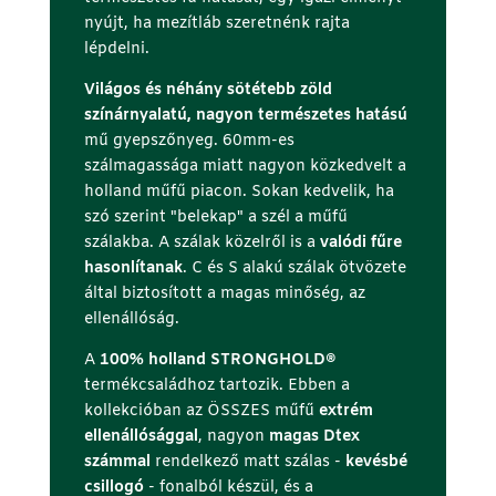
)
nyújt, ha mezítláb szeretnénk rajta
lépdelni.
Világos és néhány sötétebb zöld
színárnyalatú, nagyon természetes hatású
mű gyepszőnyeg. 60mm-es
szálmagassága miatt nagyon közkedvelt a
holland műfű piacon. Sokan kedvelik, ha
szó szerint "belekap" a szél a műfű
szálakba. A szálak közelről is a
valódi fűre
hasonlítanak
. C és S alakú szálak ötvözete
által biztosított a magas minőség, az
ellenállóság.
A
100% holland STRONGHOLD®
termékcsaládhoz tartozik. Ebben a
kollekcióban az ÖSSZES műfű
extrém
ellenállósággal
, nagyon
magas Dtex
számmal
rendelkező matt szálas -
kevésbé
csillogó
- fonalból készül, és a