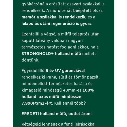
gyökérzónája erősített csavart szálakkal is
rendelkezik. A műfű tehát beépített plusz
memória szálakkal is rendelkezik
, és a
lelapulás utáni regeneráció is gyors
.
Ezenfelül a végső, a műfű telepítés után
kapott látvány valóban nagyon
természetes hatást fog adni akkor, ha a
STRONGHOLD® holland műfű
mellett
döntünk.
Egyedülálló
8 év UV garanciával
rendelkezik! Puha, sűrű és tömör pázsit,
mindemellett természetes hatású és
kimagasló minőségű 40mm-es
100%
holland luxus műfű mindössze
7.990Ft/m2-ért.
Kell ennél több?
EREDETI holland műfű, outlet áron!
Kétségeid lennének a fenti leírásokkal