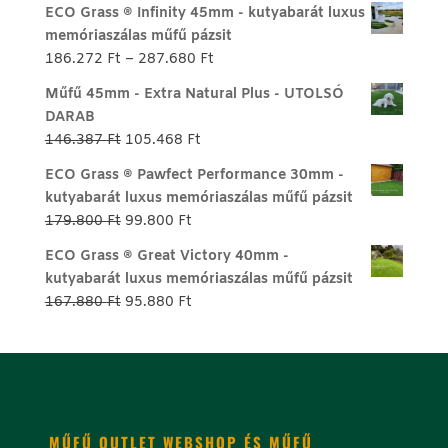
ECO Grass ® Infinity 45mm - kutyabarát luxus
memóriaszálas műfű pázsit
Ártartomány:
186.272
Ft
–
287.680
Ft
186.272 Ft
Műfű 45mm - Extra Natural Plus - UTOLSÓ
-
DARAB
287.680 Ft
Original
Current
146.387
Ft
105.468
Ft
price
price
ECO Grass ® Pawfect Performance 30mm -
was:
is:
kutyabarát luxus memóriaszálas műfű pázsit
146.387 Ft.
105.468 Ft.
Original
Current
179.800
Ft
99.800
Ft
price
price
ECO Grass ® Great Victory 40mm -
was:
is:
kutyabarát luxus memóriaszálas műfű pázsit
179.800 Ft.
99.800 Ft.
Original
Current
167.880
Ft
95.880
Ft
price
price
was:
is:
167.880 Ft.
95.880 Ft.
MŰFŰ OUTLET WEBSHOP ÉS MŰFŰ