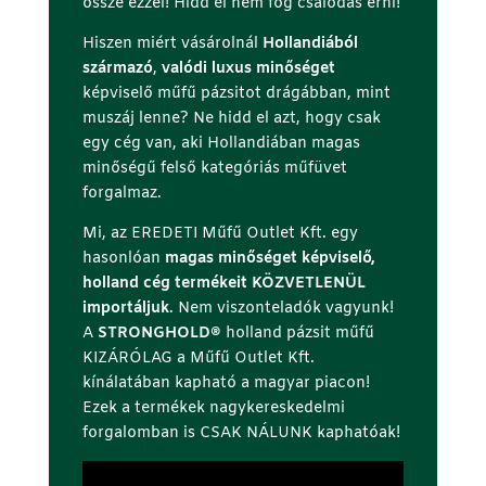
össze ezzel! Hidd el nem fog csalódás érni!
Hiszen miért vásárolnál
Hollandiából
származó
,
valódi luxus minőséget
képviselő műfű pázsitot drágábban, mint
muszáj lenne? Ne hidd el azt, hogy csak
egy cég van, aki Hollandiában magas
minőségű felső kategóriás műfüvet
forgalmaz.
Mi, az EREDETI Műfű Outlet Kft. egy
hasonlóan
magas minőséget képviselő,
holland cég termékeit KÖZVETLENÜL
importáljuk
. Nem viszonteladók vagyunk!
A
STRONGHOLD®
holland pázsit műfű
KIZÁRÓLAG a Műfű Outlet Kft.
kínálatában kapható a magyar piacon!
Ezek a termékek nagykereskedelmi
forgalomban is CSAK NÁLUNK kaphatóak!