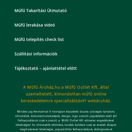
Műfű Takarítási Útmutató
Műfű lerakása videó
Műfű telepítés check list
Szállítási információk
Tájékoztató – ajánlattétel előtt
A Műfű Áruház.hu a Műfű Outlet Kft. által
üzemeltetett, kimondottan műfű online
kereskedelemre specializálódott webáruház.
Minden jog fenntartva! A honlapon közzétett összes szöveges tartalom,
útmutatók, dokumentumok,képek, design, logo szerzői jogvédelem alatt áll!
Felhasználásuk csak a szerző, a Műfű Outlet Kft. előzetes engedélyével
lehetséges!
Az útmutatók letöltése, tovább küldése csak az eredeti állapot
megőrzésével lehetséges, jogszerűtlen felhasználásuk, átdolgozásuk