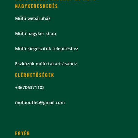
NAGYKERESKEDÉS
Műfű webáruház
Műfű nagyker shop
Műfű kiegészítők telepítéshez
Eszközök műfű takarításához
ELÉRHETŐSÉGEK
+36706371102
mu
fuoutlet@gmail.com
EGYÉB