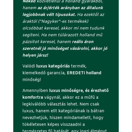
Neked
közvetlenül a holland gyárakból,
s
hanem
az ár/érték arányban az általunk
ó
legjobbnak vélt típusokat.
Ha ezektől az
c
áraktól ("Nagyker"-es termékek)
e
olcsóbbat keresel, akkor mi nem tudunk
l
segíteni. Ha nem túlárazott holland mű
l
pázsitot keresel, hanem
reális áron
á
szeretnél jó minőséget vásárolni, akkor jó
j
helyen jársz!
á
b
Valódi
luxus kategóriás
termék,
a
kiemelkedő garancia,
EREDETI holland
n
minőség!
(
r
Amennyiben
luxus minőségre, és érezhető
e
komfortra
vágynál, akkor ez a műfű a
j
legkiválóbb választás lehet. Nem csak
t
luxus, hanem elit kategóriának is bátran
e
nevezhetjük, hiszen mindamellett, hogy
t
tökéletesen képes visszaadni a
t
természetes fű hatását, egy igazi élményt