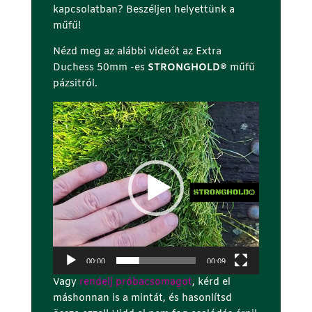
kapcsolatban? Beszéljen helyettünk a
műfű!
Nézd meg az alábbi videót az Extra
Duchess 50mm -es
STRONGHOLD®
műfű
pázsitról.
Videólejátszó
00:00
00:09
Vagy
rendelj próbacsomagot
, kérd el
máshonnan is a mintát, és hasonlítsd