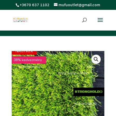
;
+3670 637 1102
mufuoutlet@gmail.com
LUXUS
NAGYKER
-38% kedvezmény