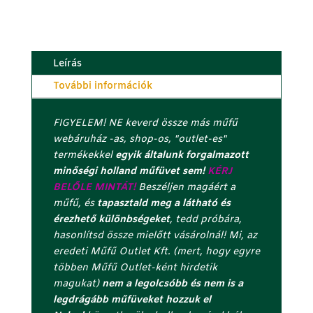
Extra
k
Duchess
s
-
z
luxus
á
Leírás
holland
m
További információk
műfű
o
pázsit
t
FIGYELEM! NE keverd össze más műfű
olcsón
a
webáruház -as, shop-os, "outlet-es"
mennyiség
d
termékekkel
egyik általunk forgalmazott
d
minőségi holland műfüvet sem!
KÉRJ
m
BELŐLE MINTÁT!
Beszéljen magáért a
e
műfű, és
tapasztald meg a látható és
g
érezhető különbségeket
, tedd próbára,
a
hasonlítsd össze mielőtt vásárolnál! Mi, az
z
eredeti Műfű Outlet Kft. (mert, hogy egyre
u
többen Műfű Outlet-ként hirdetik
t
magukat)
nem a legolcsóbb és nem is a
o
legdrágább műfüveket hozzuk el
l