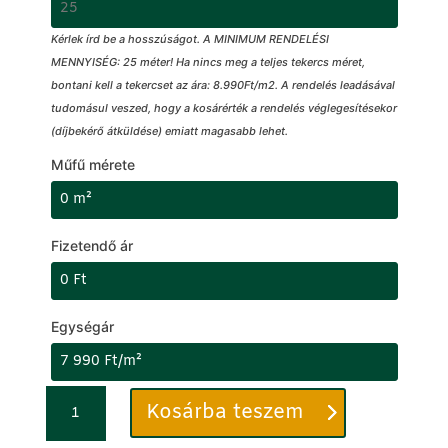
Kérlek írd be a hosszúságot. A MINIMUM RENDELÉSI
MENNYISÉG: 25 méter! Ha nincs meg a teljes tekercs méret,
bontani kell a tekercset az ára: 8.990Ft/m2. A rendelés leadásával
tudomásul veszed, hogy a kosárérték a rendelés véglegesítésekor
(díjbekérő átküldése) emiatt magasabb lehet.
Műfű mérete
Fizetendő ár
Egységár
Műfű
C
Kosárba teszem
50mm
i
-
k