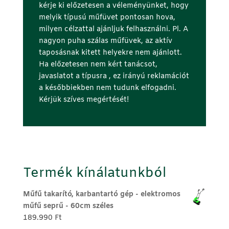
kérje ki előzetesen a véleményünket, hogy
melyik típusú műfüvet pontosan hova,
milyen célzattal ajánljuk felhasználni. Pl. A
nagyon puha szálas műfüvek, az aktív
taposásnak kitett helyekre nem ajánlott.
Ha előzetesen nem kért tanácsot,
javaslatot a
típusra ,
ez irányú reklamációt
a későbbiekben nem tudunk elfogadni.
Kérjük szíves megértését!
Termék kínálatunkból
Műfű takarító, karbantartó gép - elektromos
műfű seprű - 60cm széles
189.990
Ft