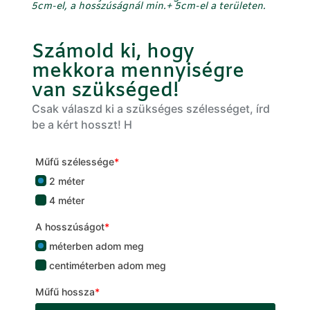
5cm-el, a hosszúságnál
min.
+
5cm-el
a területen.
Számold ki, hogy
mekkora mennyiségre
van szükséged!
Csak válaszd ki a szükséges szélességet, írd
be a kért hosszt! H
Műfű szélessége
*
2 méter
4 méter
A hosszúságot
*
méterben adom meg
centiméterben adom meg
Műfű hossza
*