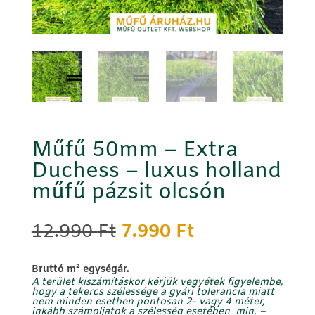
Műfű 50mm – Extra
Duchess – luxus holland
műfű pázsit olcsón
Original
Current
12.990
Ft
7.990
Ft
price
price
was:
is:
B
ruttó m² egységár.
12.990 Ft.
7.990 Ft.
A terület kiszámításkor kérjük vegyétek figyelembe,
hogy a tekercs szélessége a gyári tolerancia miatt
nem minden esetben pontosan 2- vagy 4 méter,
inkább számoljatok a szélesség
esetében min.
–