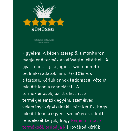
Figyelem! A képen szereplő, a monitoron
megjelenő termék a valóságtól eltérhet. A
gyár fenntartja a jogot a szín / méret /
technikai adatok min. +/- 10% -os
eltérésre. Kérjük ennek tudomásul vételét
mielőtt leadja rendelését! A
termékleírások, az itt olvasható
termékjellemzők egyéni, személyes
véleményt képviselnek! Ezért kérjük, hogy
mielőtt leadja egyedi, személyre szabott
rendelését kérjük, hogy
kérjen mintát a
termékből, próbálja ki
! Továbbá kérjük