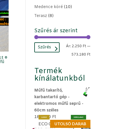
Medence köré
(10)
Terasz
(8)
Szűrés ár szerint
Min
Max
Ár:
2.250 Ft
—
Szűrés
ár
ár
573.180 Ft
ct ®
fű
Termék
kínálatunkból
Műfű takarító,
karbantartó gép -
elektromos műfű seprű -
60cm széles
189.990
Ft
LUXUS
NYÁRI (sötét)
ECO Grass®
UTOLSÓ DARAB
ECO Grass ® Infinity