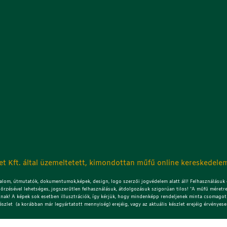
t Kft. által üzemeltetett, kimondottan műfű online kereskedelem
lom, útmutatók, dokumentumok,képek, design, logo szerzői jogvédelem alatt áll! Felhasználásuk c
őrzésével lehetséges, jogszerűtlen felhasználásuk, átdolgozásuk szigorúan tilos! *A műfű méretre
znak! A képek sok esetben illusztrációk, így kérjük, hogy mindenképp rendeljenek minta csomagot!
észlet (a korábban már legyártatott mennyiség) erejéig, vagy az aktuális készlet erejéig érvényese