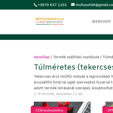
;
+3670 637 1102
mufuoutlet@gmail.c
WEBSHOP
Kezdőlap
/ Termék szállítási osztályok / Túlmé
Túlméretes (tekercses
Tekercses árut (műfű) melyek a legrövidebb 
áruszállító futárral saját szervezésű fuvarral t
adott termék leírásánál szerepel, kiszámolhat
Sorted
1–9 termék, összesen 11 db
by
price:
-51% kedvezmény
-34
low