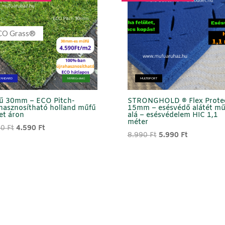
CO Grass®
TANDARD
NYÁRI (sötét)
MULTISPORT
ű 30mm – ECO Pitch-
STRONGHOLD ® Flex Prote
hasznosítható holland műfű
15mm – esésvédő alátét mű
et áron
alá – esésvédelem HIC 1,1
méter
Original
Current
90
Ft
4.590
Ft
Original
Current
8.990
Ft
5.990
Ft
price
price
price
price
was:
is:
was:
is:
6.990 Ft.
4.590 Ft.
8.990 Ft.
5.990 Ft.