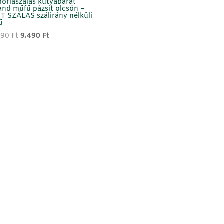
óriaszálas kutyabarát
and műfű pázsit olcsón –
 SZÁLAS szálirány nélküli
ű
Original
Current
990
Ft
9.490
Ft
price
price
was:
is:
18.990 Ft.
9.490 Ft.