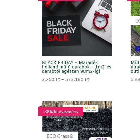
to
high
E
S
BLACK FRIDAY – Maradék
Műf
holland műfű darabok – 1m2-es
újra
darabtól egészen 98m2-ig!
outl
Ártartomány:
2.250
Ft
–
573.180
Ft
6.9
2.250 Ft
-
573.180 Ft
-38% kedvezmény
ECO Grass®