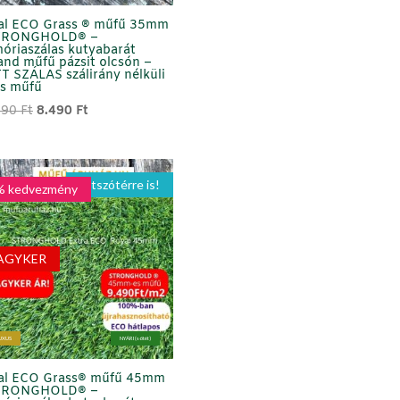
al ECO Grass ® műfű 35mm
TRONGHOLD® –
óriaszálas kutyabarát
and műfű pázsit olcsón –
 SZÁLAS szálirány nélküli
us műfű
Original
Current
990
Ft
8.490
Ft
price
price
was:
is:
18.990 Ft.
8.490 Ft.
Játszótérre is!
% kedvezmény
AGYKER
UXUS
NYÁRI (sötét)
al ECO Grass® műfű 45mm
TRONGHOLD® –