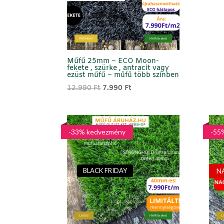
PRÉMIUM
NYÁRI (sötét)
Műfű 25mm – ECO Moon-
fekete , szürke , antracit vagy
ezüst műfű – műfű több színben
Original
Current
12.990
Ft
7.990
Ft
price
price
was:
is:
12.990 Ft.
7.990 Ft.
-33% kedvezmény
-55
N
BLACK FRIDAY
LUXUS
NYÁRI (sötét)
L