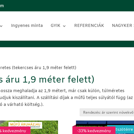
om
Ingyenes minta
GYIK
REFERENCIÁK
NAGYKER
retes (tekercses áru 1,9 méter felett)
 áru 1,9 méter felett)
hossza meghaladja az 1,9 métert, már csak külön, túlméretes
udjuk kiszállítani. A szállítási díjak a műfű teljes súlyától függ (az
ó a várható költség.).
Játszótérre 
% kedvezmény
-33% kedvezmény