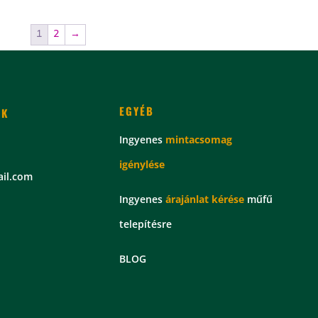
1
2
→
EGYÉB
EK
Ingyenes
mintacsomag
igénylése
il.com
Ingyenes
árajánlat kérése
műfű
telepítésre
BLOG