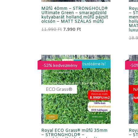
Műfű 40mm – STRONGHOLD®
Roy
Ultimate Green – smaragdzöld
– S
kutyabarát holland műfű pázsit
mem
olcsón – MATT SZÁLAS műfű
holl
MATT
Original
Current
11.990
Ft
7.990
Ft
lux
price
price
18.
was:
is:
11.990 Ft.
7.990 Ft.
Játszótérre is!
-53% kedvezmény
-50
ECO Grass®
N
LUXUS
NYÁRI (sötét)
L
Royal ECO Grass® műfű 35mm
Roy
– STRONGHOLD® –
– S