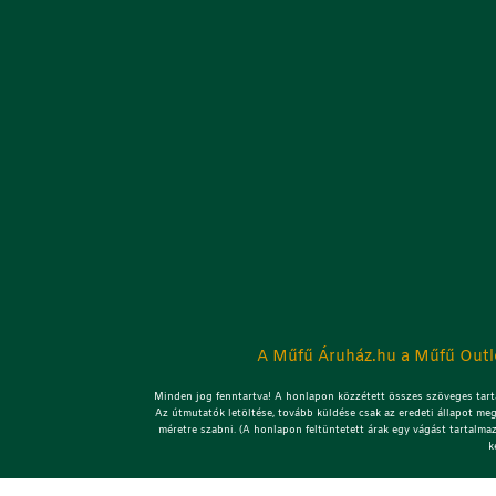
A Műfű Áruház.hu a Műfű Outle
Minden jog fenntartva! A honlapon közzétett összes szöveges tarta
Az útmutatók letöltése, tovább küldése csak az eredeti állapot meg
méretre szabni. (A honlapon feltüntetett árak egy vágást tartalma
k