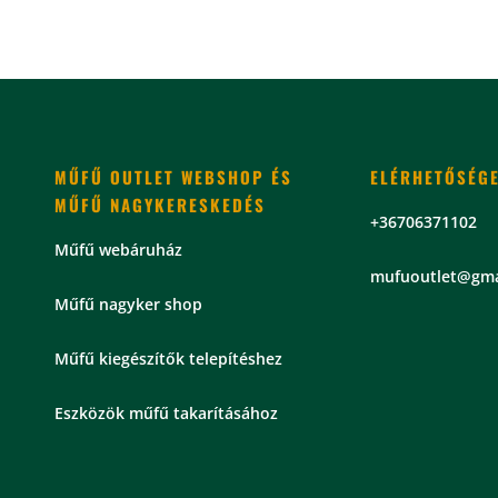
-
96.158 Ft
MŰFŰ OUTLET WEBSHOP ÉS
ELÉRHETŐSÉG
MŰFŰ NAGYKERESKEDÉS
+36706371102
Műfű webáruház
mu
fuoutlet@gma
Műfű nagyker shop
Műfű kiegészítők telepítéshez
Eszközök műfű takarításához