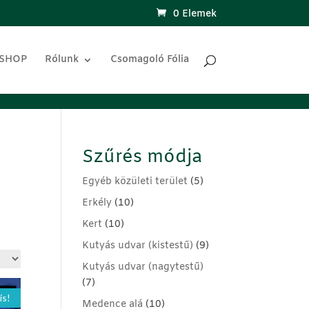
0 Elemek
 SHOP
Rólunk
Csomagoló Fólia
Szűrés módja
Egyéb közületi terület
(5)
Erkély
(10)
Kert
(10)
Kutyás udvar (kistestű)
(9)
Kutyás udvar (nagytestű)
(7)
is!
Medence alá
(10)