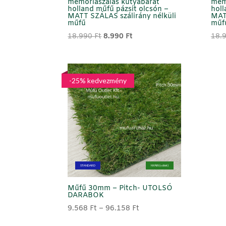
memóriaszálas kutyabarát
mem
holland műfű pázsit olcsón –
holl
MATT SZÁLAS szálirány nélküli
MATT
műfű
műf
Original
Current
18.990
Ft
8.990
Ft
18.
price
price
was:
is:
18.990 Ft.
8.990 Ft.
-25% kedvezmény
STANDARD
NYÁRI (sötét)
Műfű 30mm – Pitch- UTOLSÓ
DARABOK
Ártartomány:
9.568
Ft
–
96.158
Ft
9.568 Ft