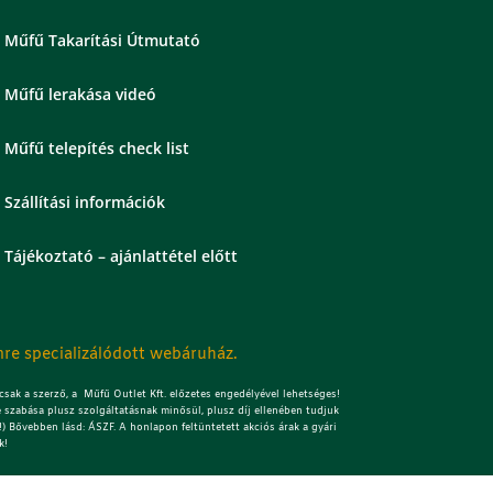
Műfű Takarítási Útmutató
Műfű lerakása videó
Műfű telepítés check list
Szállítási információk
Tájékoztató – ajánlattétel előtt
re specializálódott webáruház.
sak a szerző, a Műfű Outlet Kft. előzetes engedélyével lehetséges!
 szabása plusz szolgáltatásnak minősül, plusz díj ellenében tudjuk
) Bővebben lásd: ÁSZF. A honlapon feltüntetett akciós árak a gyári
k!