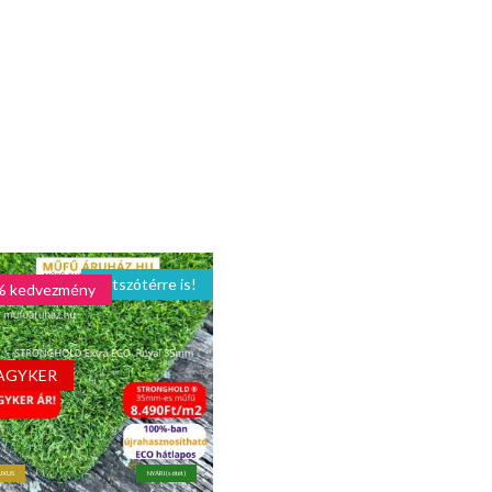
Játszótérre is!
% kedvezmény
AGYKER
UXUS
NYÁRI (sötét)