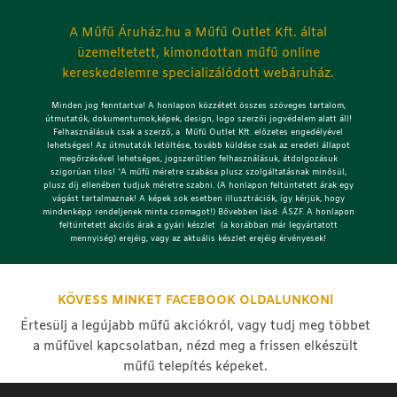
A Műfű Áruház.hu a Műfű Outlet Kft. által
üzemeltetett, kimondottan műfű online
kereskedelemre specializálódott webáruház.
Minden jog fenntartva! A honlapon közzétett összes szöveges tartalom,
útmutatók, dokumentumok,képek, design, logo szerzői jogvédelem alatt áll!
Felhasználásuk csak a szerző, a Műfű Outlet Kft. előzetes engedélyével
lehetséges!
Az útmutatók letöltése, tovább küldése csak az eredeti állapot
megőrzésével lehetséges, jogszerűtlen felhasználásuk, átdolgozásuk
szigorúan tilos! *A műfű méretre szabása plusz szolgáltatásnak minősül,
plusz díj ellenében tudjuk méretre szabni. (A honlapon feltüntetett árak egy
vágást tartalmaznak! A képek sok esetben illusztrációk, így kérjük, hogy
mindenképp rendeljenek minta csomagot!) Bővebben lásd: ÁSZF. A honlapon
feltüntetett akciós árak a gyári készlet (a korábban már legyártatott
mennyiség) erejéig, vagy az aktuális készlet erejéig érvényesek!
KÖVESS MINKET FACEBOOK OLDALUNKON!
Értesülj a legújabb műfű akciókról, vagy tudj meg többet
a műfűvel kapcsolatban, nézd meg a frissen elkészült
műfű telepítés képeket.