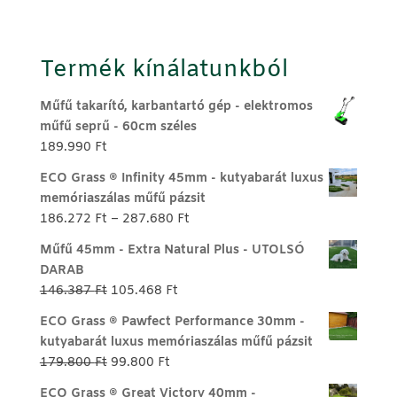
Termék kínálatunkból
Műfű takarító, karbantartó gép - elektromos
műfű seprű - 60cm széles
189.990
Ft
ECO Grass ® Infinity 45mm - kutyabarát luxus
memóriaszálas műfű pázsit
Ártartomány:
186.272
Ft
–
287.680
Ft
186.272 Ft
Műfű 45mm - Extra Natural Plus - UTOLSÓ
-
DARAB
287.680 Ft
Original
Current
146.387
Ft
105.468
Ft
price
price
ECO Grass ® Pawfect Performance 30mm -
was:
is:
kutyabarát luxus memóriaszálas műfű pázsit
146.387 Ft.
105.468 Ft.
Original
Current
179.800
Ft
99.800
Ft
price
price
ECO Grass ® Great Victory 40mm -