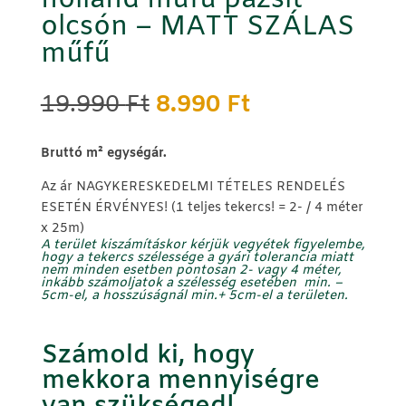
holland műfű pázsit
olcsón – MATT SZÁLAS
műfű
Original
Current
19.990
Ft
8.990
Ft
price
price
was:
is:
B
ruttó m² egységár.
19.990 Ft.
8.990 Ft.
Az ár NAGYKERESKEDELMI TÉTELES RENDELÉS
ESETÉN ÉRVÉNYES! (1 teljes tekercs! = 2- / 4 méter
x 25m)
A terület kiszámításkor kérjük vegyétek figyelembe,
hogy a tekercs szélessége a gyári tolerancia miatt
nem minden esetben pontosan 2- vagy 4 méter,
inkább számoljatok a szélesség
esetében min.
–
5cm-el, a hosszúságnál
min.
+
5cm-el
a területen.
Számold ki, hogy
mekkora mennyiségre