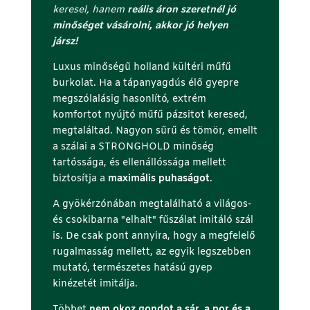
keresel, hanem
reális áron szeretnél jó
minőséget vásárolni, akkor jó helyen
jársz!
Luxus minőségű holland kültéri műfű
burkolat. Ha a tápanyagdús élő gyepre
megszólalásig hasonlító, extrém
komfortot nyújtó műfű pázsitot keresed,
megtaláltad. Nagyon sűrű és tömör, emellt
a szálai a STRONGHOLD minőség
tartóssága, és ellenállóssága mellett
biztosítja a
maximális puhaságot
.
A gyökérzónában megtalálható a világos-
és csokibarna "elhalt" fűszálat imitáló szál
is. De csak pont annyira, hogy a megfelelő
rugalmasság mellett, az egyik legszebben
mutató, természetes hatású gyep
kinézetét imitálja.
Többet
nem okoz gondot a sár, a por és a