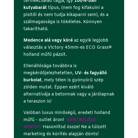
termékcsalád tagja, így
100%-ban
kutyabarát
típus, (nem fog kifakulni a
pisitől és nem tudja kikaparni sem), és a
szálmagassága is tökéletes. Könnyen
takarítható.
Medence alá vagy köré
az egyik legjobb
választás a Victory 45mm-es ECO Grass®
holland műfű pázsit.
Ellenállósága továbbra is
megkérdőjelezhetetlen,
UV- és fagyálló
burkolat
, mely télen is gyönyörű szép
zölden mutat. Éppen ezért kiváló
alternatívája a betonnak vagy a járólapnak
a teraszon is!
Valóban luxus minőségű, eredeti holland
műfű - outlet áron!
KÉRJ BELŐLE
MINTÁT!
Hasonlítsd össze! Ne a túlzott
marketing és körítés alapján dönts!