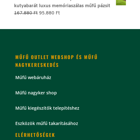
was:
is:
kutyabarát luxus memóriaszálas műfű pázsit
179.800 Ft.
99.800 Ft.
Original
Current
167.880
Ft
95.880
Ft
price
price
was:
is:
167.880 Ft.
95.880 Ft.
MŰFŰ OUTLET WEBSHOP ÉS MŰFŰ
NAGYKERESKEDÉS
Műfű webáruház
Műfű nagyker shop
Műfű kiegészítők telepítéshez
Eszközök műfű takarításához
ELÉRHETŐSÉGEK