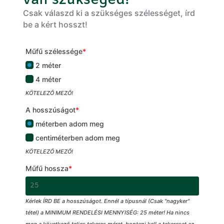
van szükséged!
Csak válaszd ki a szükséges szélességet, írd
be a kért hosszt!
Műfű szélessége
*
2 méter
4 méter
KÖTELEZŐ MEZŐ!
A hosszúságot
*
méterben adom meg
centiméterben adom meg
KÖTELEZŐ MEZŐ!
Műfű hossza
*
Kérlek ÍRD BE a hosszúságot. Ennél a típusnál (Csak "nagyker"
tétel) a MINIMUM RENDELÉSI MENNYISÉG: 25 méter! Ha nincs