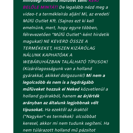
minőségi holland műfüvet sem!
KÉRJ
e
BELŐLE MINTÁT!
De legalább nézd meg a
l
video-t a termékleírás alján! Mi, az eredeti
l
Műfű Outlet Kft. (Sajnos ezt ki kell
á
emelnünk, mert, hogy egyre többen,
j
félrevezetően "Műfű Outlet"-ként hirdetik
á
magukat) NE KEVERD ÖSSZE A
b
TERMÉKEKET, HISZEN KIZÁRÓLAG
a
NÁLUNK KAPHATÓAK A
n
WEBÁRUHÁZBAN TALÁLHATÓ TÍPUSOK!
(
(Kizárólagosságunk van a holland
r
gyárakkal, akikkel dolgozunk!)
Mi nem a
e
legolcsóbb és nem is a legdrágább
j
műfüveket hozzuk el Neked
közvetlenül a
t
holland gyárakból, hanem
az ár/érték
e
arányban az általunk legjobbnak vélt
t
típusokat.
Ha ezektől az áraktól
t
("Nagyker"-es termékek) olcsóbbat
)
keresel, akkor mi nem tudunk segíteni. Ha
nem túlárazott holland mű pázsitot