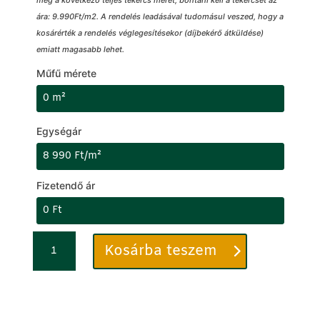
meg a következő teljes tekercs méret, bontani kell a tekercset az
ára: 9.990Ft/m2. A rendelés leadásával tudomásul veszed, hogy a
kosárérték a rendelés véglegesítésekor (díjbekérő átküldése)
emiatt magasabb lehet.
Műfű mérete
Egységár
Fizetendő ár
Műfű
C
Kosárba teszem
45mm
i
-
k
STRONGHOLD®
k
ECO
s