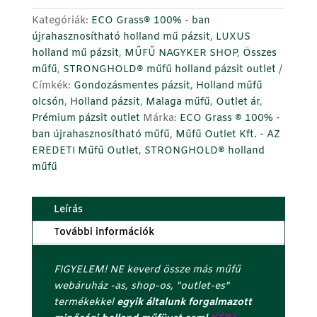
Grass®
z
Victory
á
Kategóriák:
ECO Grass® 100% - ban
-
m
újrahasznosítható holland mű pázsit
,
LUXUS
kutyabarát
o
holland mű pázsit
,
MŰFŰ NAGYKER SHOP
,
Összes
luxus
t
műfű
,
STRONGHOLD® műfű holland pázsit outlet
holland
a
Címkék:
Gondozásmentes pázsit
,
Holland műfű
műfű
d
olcsón
,
Holland pázsit
,
Malaga műfű
,
Outlet ár
,
pázsit
d
Prémium pázsit outlet
Márka:
ECO Grass ® 100% -
olcsón
m
ban újrahasznosítható műfű
,
Műfű Outlet Kft. - AZ
-
e
EREDETI Műfű Outlet
,
STRONGHOLD® holland
MATT
g
műfű
SZÁLAS
a
műfű
z
Leírás
mennyiség
u
t
További információk
o
l
FIGYELEM! NE keverd össze más műfű
s
webáruház -as, shop-os, "outlet-es"
ó
termékekkel
egyik általunk forgalmazott
c