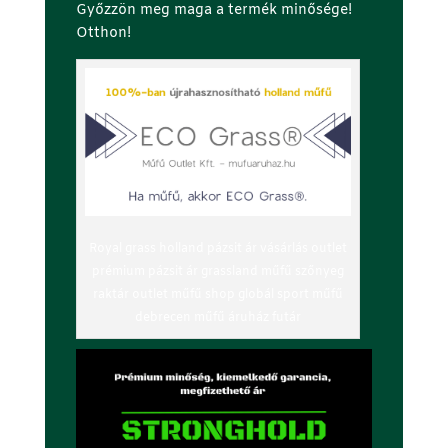
Győzzön meg maga a termék minősége!
Otthon!
Royal grass holland pázsit ár vásárlás outlet
prémium pázsit ár grassland műfű szőnyeg
raktár outlet műfű shop globál sport műfű
debrecen műfű áruház futár