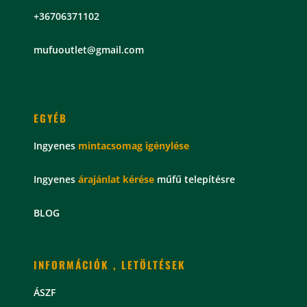
+36706371102
mu
fuoutlet@gmail.com
EGYÉB
Ingyenes
mintacsomag
igénylése
Ingyenes
árajánlat kérése
műfű telepítésre
BLOG
INFORMÁCIÓK , LETÖLTÉSEK
ÁSZF