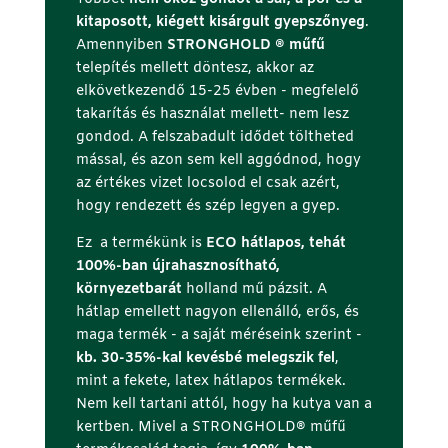
kitaposott, kiégett kisárgult gyepszőnyeg
.
Amennyiben
STRONGHOLD ® műfű
telepítés mellett döntesz, akkor az
elkövetkezendő 15-25 évben - megfelelő
takarítás és használat mellett- nem lesz
gondod. A felszabadult idődet töltheted
mással, és azon sem kell aggódnod, hogy
az értékes vizet locsolod el csak azért,
hogy rendezett és szép legyen a gyep.
Ez a termékünk is
ECO hátlapos, tehát
100%-ban újrahasznosítható,
környezetbarát
holland mű pázsit. A
hátlap emellett nagyon ellenálló, erős, és
maga termék - a saját méréseink szerint -
kb. 30-35%-kal kevésbé melegszik fel
,
mint a fekete, latex hátlapos termékek.
Nem kell tartani attól, hogy ha kutya van a
kertben. Mivel a STRONGHOLD® műfű