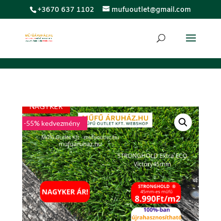
;
+3670 637 1102
mufuoutlet@gmail.com
LUXUS
NAGYKER
-55% kedvezmény