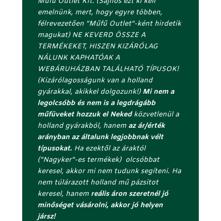
Műfű Outlet Kft. (Sajnos ezt ki kell
e
emelnünk, mert, hogy egyre többen,
l
félrevezetően "Műfű Outlet"-ként hirdetik
l
magukat) NE KEVERD ÖSSZE A
á
TERMÉKEKET, HISZEN KIZÁRÓLAG
j
NÁLUNK KAPHATÓAK A
á
WEBÁRUHÁZBAN TALÁLHATÓ TÍPUSOK!
b
(Kizárólagosságunk van a holland
a
gyárakkal, akikkel dolgozunk!)
Mi nem a
n
legolcsóbb és nem is a legdrágább
(
műfüveket hozzuk el Neked
közvetlenül a
r
holland gyárakból, hanem
az ár/érték
e
arányban az általunk legjobbnak vélt
j
típusokat.
Ha ezektől az áraktól
t
("Nagyker"-es termékek) olcsóbbat
e
keresel, akkor mi nem tudunk segíteni. Ha
t
nem túlárazott holland mű pázsitot
t
keresel, hanem
reális áron szeretnél jó
)
minőséget vásárolni, akkor jó helyen
jársz!