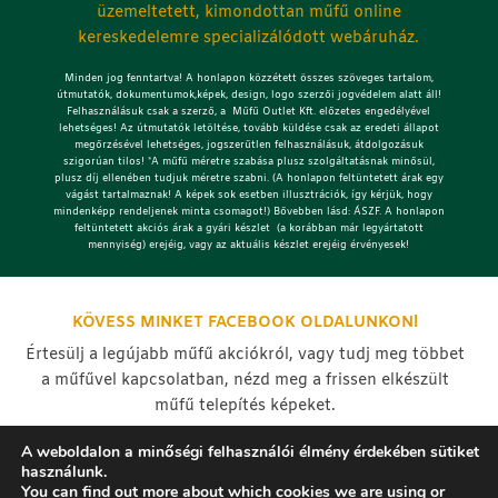
üzemeltetett, kimondottan műfű online
kereskedelemre specializálódott webáruház.
Minden jog fenntartva! A honlapon közzétett összes szöveges tartalom,
útmutatók, dokumentumok,képek, design, logo szerzői jogvédelem alatt áll!
Felhasználásuk csak a szerző, a Műfű Outlet Kft. előzetes engedélyével
lehetséges!
Az útmutatók letöltése, tovább küldése csak az eredeti állapot
megőrzésével lehetséges, jogszerűtlen felhasználásuk, átdolgozásuk
szigorúan tilos! *A műfű méretre szabása plusz szolgáltatásnak minősül,
plusz díj ellenében tudjuk méretre szabni. (A honlapon feltüntetett árak egy
vágást tartalmaznak! A képek sok esetben illusztrációk, így kérjük, hogy
mindenképp rendeljenek minta csomagot!) Bővebben lásd: ÁSZF. A honlapon
feltüntetett akciós árak a gyári készlet (a korábban már legyártatott
mennyiség) erejéig, vagy az aktuális készlet erejéig érvényesek!
KÖVESS MINKET FACEBOOK OLDALUNKON!
Értesülj a legújabb műfű akciókról, vagy tudj meg többet
a műfűvel kapcsolatban, nézd meg a frissen elkészült
műfű telepítés képeket.
A weboldalon a minőségi felhasználói élmény érdekében sütiket
használunk.
You can find out more about which cookies we are using or