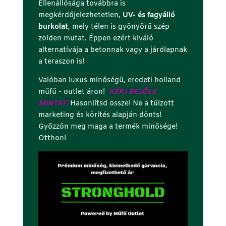
Ellenállósága továbbra is
megkérdőjelezhetetlen,
UV- és fagyálló
burkolat
, mely télen is gyönyörű szép
zölden mutat. Éppen ezért kiváló
alternatívája a betonnak vagy a járólapnak
a teraszon is!
Valóban luxus minőségű, eredeti holland
műfű - outlet áron!
KÉRJ BELŐLE
MINTÁT!
Hasonlítsd össze! Ne a túlzott
marketing és körítés alapján dönts!
Győzzön meg maga a termék minősége!
Otthon!