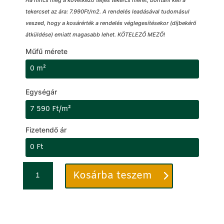
Ha nincs meg a következő teljes tekercs méret, bontani kell a
tekercset az ára: 7.990Ft/m2. A rendelés leadásával tudomásul
veszed, hogy a kosárérték a rendelés véglegesítésekor (díjbekérő
átküldése) emiatt magasabb lehet. KÖTELEZŐ MEZŐ!
Műfű mérete
Egységár
Fizetendő ár
Műfű
C
Kosárba teszem
40mm
i
-
k
STRONGHOLD®
k
Ultimate
s