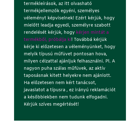
termékleírások, az itt olvasható
termékjellemzők egyéni, személyes
véleményt képviselnek! Ezért kérjük, hogy
mielőtt leadja egyedi, személyre szabott
rendelését kérjük, hogy
kérjen mintát a
termékből, próbálja ki
! Továbbá kérjük
kérje ki előzetesen a véleményünket, hogy
melyik típusú műfüvet pontosan hova,
milyen célzattal ajánljuk felhasználni. Pl. A
nagyon puha szálas műfüvek, az aktív
taposásnak kitett helyekre nem ajánlott.
Ha előzetesen nem kért tanácsot,
javaslatot a
típusra ,
ez irányú reklamációt
a későbbiekben nem tudunk elfogadni.
Kérjük szíves megértését!