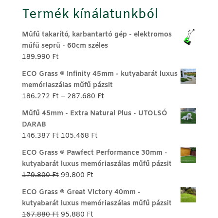
Termék kínálatunkból
Műfű takarító, karbantartó gép - elektromos
műfű seprű - 60cm széles
189.990
Ft
ECO Grass ® Infinity 45mm - kutyabarát luxus
memóriaszálas műfű pázsit
Ártartomány:
186.272
Ft
–
287.680
Ft
186.272 Ft
Műfű 45mm - Extra Natural Plus - UTOLSÓ
-
DARAB
287.680 Ft
Original
Current
146.387
Ft
105.468
Ft
price
price
ECO Grass ® Pawfect Performance 30mm -
was:
is:
kutyabarát luxus memóriaszálas műfű pázsit
146.387 Ft.
105.468 Ft.
Original
Current
179.800
Ft
99.800
Ft
price
price
ECO Grass ® Great Victory 40mm -
was:
is:
kutyabarát luxus memóriaszálas műfű pázsit
179.800 Ft.
99.800 Ft.
Original
Current
167.880
Ft
95.880
Ft