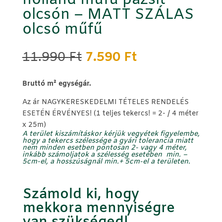
holland műfű pázsit
olcsón – MATT SZÁLAS
olcsó műfű
Original
Current
11.990
Ft
7.590
Ft
price
price
was:
is:
B
ruttó m² egységár.
11.990 Ft.
7.590 Ft.
Az ár NAGYKERESKEDELMI TÉTELES RENDELÉS
ESETÉN ÉRVÉNYES! (1 teljes tekercs! = 2- / 4 méter
x 25m)
A terület kiszámításkor kérjük vegyétek figyelembe,
hogy a tekercs szélessége a gyári tolerancia miatt
nem minden esetben pontosan 2- vagy 4 méter,
inkább számoljatok a szélesség
esetében min.
–
5cm-el, a hosszúságnál
min.
+
5cm-el
a területen.
Számold ki, hogy
mekkora mennyiségre