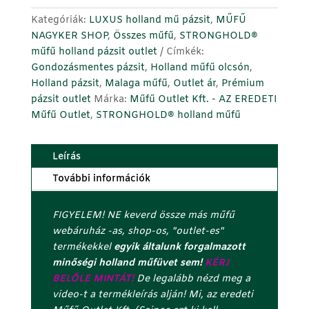
Green
z
-
á
Kategóriák:
LUXUS holland mű pázsit
,
MŰFŰ
smaragdzöld
m
NAGYKER SHOP
,
Összes műfű
,
STRONGHOLD®
kutyabarát
o
műfű holland pázsit outlet
Címkék:
holland
t
Gondozásmentes pázsit
,
Holland műfű olcsón
,
műfű
a
Holland pázsit
,
Malaga műfű
,
Outlet ár
,
Prémium
pázsit
d
pázsit outlet
Márka:
Műfű Outlet Kft. - AZ EREDETI
olcsón
d
Műfű Outlet
,
STRONGHOLD® holland műfű
-
m
MATT
e
Leírás
SZÁLAS
g
olcsó
a
További információk
műfű
z
mennyiség
u
FIGYELEM! NE keverd össze más műfű
t
webáruház -as, shop-os, "outlet-es"
o
termékekkel
egyik általunk forgalmazott
l
minőségi holland műfüvet sem!
KÉRJ
s
BELŐLE MINTÁT!
De legalább nézd meg a
ó
video-t a termékleírás alján! Mi, az eredeti
c