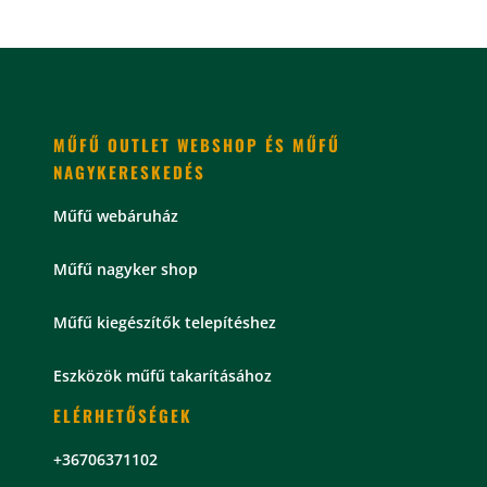
price
price
was:
is:
167.880 Ft.
95.880 Ft.
MŰFŰ OUTLET WEBSHOP ÉS MŰFŰ
NAGYKERESKEDÉS
Műfű webáruház
Műfű nagyker shop
Műfű kiegészítők telepítéshez
Eszközök műfű takarításához
ELÉRHETŐSÉGEK
+36706371102