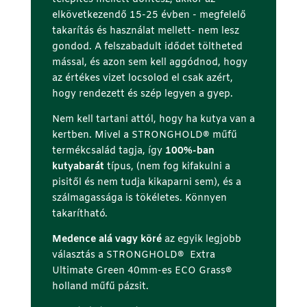
elkövetkezendő 15-25 évben - megfelelő
takarítás és használat mellett- nem lesz
gondod. A felszabadult idődet töltheted
mással, és azon sem kell aggódnod, hogy
az értékes vizet locsolod el csak azért,
hogy rendezett és szép legyen a gyep.
Nem kell tartani attól, hogy ha kutya van a
kertben. Mivel a STRONGHOLD® műfű
termékcsalád tagja, így
100%-ban
kutyabarát
típus, (nem fog kifakulni a
pisitől és nem tudja kikaparni sem), és a
szálmagassága is tökéletes. Könnyen
takarítható.
Medence alá vagy köré
az egyik legjobb
választás a STRONGHOLD® Extra
Ultimate Green 40mm-es ECO Grass®
holland műfű pázsit.