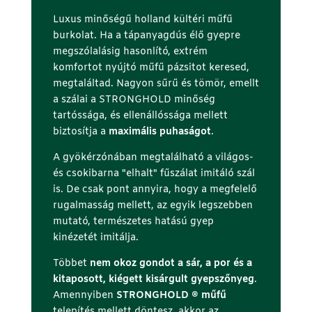
Luxus minőségű holland kültéri műfű
burkolat. Ha a tápanyagdús élő gyepre
megszólalásig hasonlító, extrém
komfortot nyújtó műfű pázsitot keresed,
megtaláltad. Nagyon sűrű és tömör, emellt
a szálai a STRONGHOLD minőség
tartóssága, és ellenállóssága mellett
biztosítja a
maximális puhaságot
.
A gyökérzónában megtalálható a világos-
és csokibarna "elhalt" fűszálat imitáló szál
is. De csak pont annyira, hogy a megfelelő
rugalmasság mellett, az egyik legszebben
mutató, természetes hatású gyep
kinézetét imitálja.
Többet
nem okoz gondot a sár, a por és a
kitaposott, kiégett kisárgult gyepszőnyeg
.
Amennyiben
STRONGHOLD ® műfű
telepítés mellett döntesz, akkor az