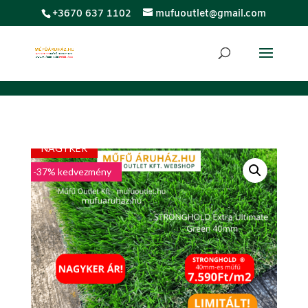
;
+3670 637 1102
mufuoutlet@gmail.com
LUXUS
NAGYKER
-37% kedvezmény