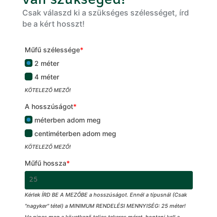
van szükséged!
Csak válaszd ki a szükséges szélességet, írd
be a kért hosszt!
Műfű szélessége
*
2 méter
4 méter
KÖTELEZŐ MEZŐ!
A hosszúságot
*
méterben adom meg
centiméterben adom meg
KÖTELEZŐ MEZŐ!
Műfű hossza
*
Kérlek ÍRD BE A MEZŐBE a hosszúságot. Ennél a típusnál (Csak
"nagyker" tétel) a MINIMUM RENDELÉSI MENNYISÉG: 25 méter!