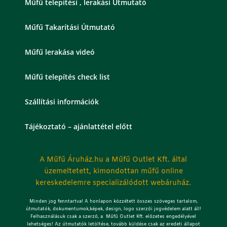
Műfű telepítési , lerakási Útmutató
Műfű Takarítási Útmutató
Műfű lerakása videó
Műfű telepítés check list
Szállítási információk
Tájékoztató – ajánlattétel előtt
A Műfű Áruház.hu a Műfű Outlet Kft. által
üzemeltetett, kimondottan műfű online
kereskedelemre specializálódott webáruház.
Minden jog fenntartva! A honlapon közzétett összes szöveges tartalom,
útmutatók, dokumentumok,képek, design, logo szerzői jogvédelem alatt áll!
Felhasználásuk csak a szerző, a Műfű Outlet Kft. előzetes engedélyével
lehetséges!
Az útmutatók letöltése, tovább küldése csak az eredeti állapot