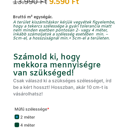
Original
Current
13.990
Ft
9.590
Ft
price
price
was:
is:
B
ruttó m² egységár.
13.990 Ft.
9.590 Ft.
A terület kiszámításkor kérjük vegyétek figyelembe,
hogy a tekercs szélessége a gyári tolerancia miatt
nem minden esetben pontosan 2- vagy 4 méter,
inkább számoljatok a szélesség
esetében min.
–
5cm-el, a hosszúságnál
min.
+
5cm-el
a területen.
Számold ki, hogy
mekkora mennyiségre
van szükséged!
Csak válaszd ki a szükséges szélességet, írd
be a kért hosszt! Hosszban, akár 10 cm-t is
vásárolhatsz!
Műfű szélessége
*
2 méter
4 méter