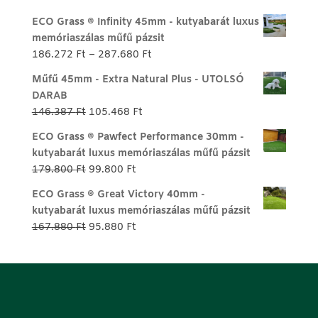
ECO Grass ® Infinity 45mm - kutyabarát luxus
memóriaszálas műfű pázsit
Ártartomány:
186.272
Ft
–
287.680
Ft
186.272 Ft
Műfű 45mm - Extra Natural Plus - UTOLSÓ
-
DARAB
287.680 Ft
Original
Current
146.387
Ft
105.468
Ft
price
price
ECO Grass ® Pawfect Performance 30mm -
was:
is:
kutyabarát luxus memóriaszálas műfű pázsit
146.387 Ft.
105.468 Ft.
Original
Current
179.800
Ft
99.800
Ft
price
price
ECO Grass ® Great Victory 40mm -
was:
is:
kutyabarát luxus memóriaszálas műfű pázsit
179.800 Ft.
99.800 Ft.
Original
Current
167.880
Ft
95.880
Ft
price
price
was:
is:
167.880 Ft.
95.880 Ft.