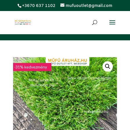
;
+3670 637 1102
mufuoutlet@gmail.com
LUXUS
-31% kedvezmény