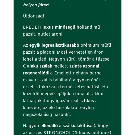
e
helyen jársz!
t
t
Újdonság!
)
EREDETI
luxus minőségű
holland mű
pázsit, outlet áron!
Az
egyik legrealisztikusabb
prémium műfű
pázsit a piacon! Most verhetetlen áron
lehet a tied! Nagyon sűrű, tömör a tűzése,
C alakú szálak
mellett
szinte azonnal
regenerálódik
. Emellett néhány barna
csavart szál is található a gyökerénél,
ezzel is fokozva a természetes hatást. Ha
közelről megvizsgáljuk a fonalat, akkor
láthatjuk ,hogy igazán realisztikus a
kinézete, az élő fűszálakra tényleg
megszólalásig hasonlít.
Nagyon
ellenálló a szálkialakítása
(ahogy
az összes STRONGHOLD®️ luxus műfűnek)