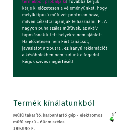
termékből, próbálja ki
! Továbbá kérjük
kérje ki előzetesen a véleményünket, hogy
melyik típusú műfüvet pontosan hova,
milyen célzattal ajánljuk felhasználni. Pl. A
nagyon puha szálas műfüvek, az aktív
taposásnak kitett helyekre nem ajánlott.
Ha előzetesen nem kért tanácsot,
javaslatot a
típusra ,
ez irányú reklamációt
a későbbiekben nem tudunk elfogadni.
Kérjük szíves megértését!
Termék kínálatunkból
Műfű takarító, karbantartó gép - elektromos
műfű seprű - 60cm széles
189.990
Ft