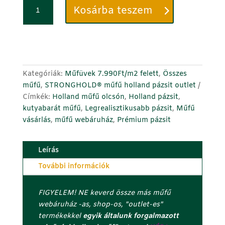
Műfű
C
Kosárba teszem
55mm
i
-
k
Extra
k
Gazon
s
Deluxe
z
-
á
Kategóriák:
Műfüvek 7.990Ft/m2 felett
,
Összes
Luxus
m
műfű
,
STRONGHOLD® műfű holland pázsit outlet
holland
o
Címkék:
Holland műfű olcsón
,
Holland pázsit
,
mű
t
kutyabarát műfű
,
Legrealisztikusabb pázsit
,
Műfű
pázsit
a
vásárlás
,
műfű webáruház
,
Prémium pázsit
kutyás
d
udvarba
d
Leírás
is
m
mennyiség
e
További információk
g
a
FIGYELEM! NE keverd össze más műfű
z
webáruház -as, shop-os, "outlet-es"
u
termékekkel
egyik általunk forgalmazott
t