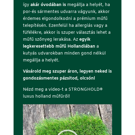
így
akár óvodában is
megállja a helyét, ha
por-és sármentes udvarra vágyunk, akkor
érdemes elgondolkodni a prémium műfű
telepítésén. Ezenfelül ha allergiás vagy a
fúfélékre, akkor is szuper választás lehet a
műfű szőnyeg lerakása. Az
egyik
legkeresettebb műfű Hollandiában
a
kutyás udvarokban minden gond nélkül
megállja a helyét.
Vásárold meg szuper áron, legyen neked is
gondozásmentes pázsitod, olcsón!
Nézd meg a video-t a STRONGHOLD®️
luxus holland műfűről!
Videólejátszó