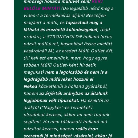
minőségi holland műfüvet sem!
KÉRJ
o
BELŐLE MINTÁT!
(De legalább nézd meg a
l
video-t a termékleírás alján!) Beszéljen
s
magáért a műfű, és
tapasztald meg a
ó
látható és érezhető különbségeket
, tedd
c
próbára, a STRONGHOLD®️ holland luxus
e
pázsit műfűüvet, hasonlítsd össze mielőtt
l
vásárolnál! Mi, az eredeti Műfű Outlet Kft.
l
(Ki kell ezt emelnünk, mert, hogy egyre
á
többen Műfű Outlet-ként hirdetik
j
magukat)
nem a legolcsóbb és nem is a
á
legdrágább műfüveket hozzuk el
b
Neked
közvetlenül a holland gyárakból,
a
hanem
az ár/érték arányban az általunk
n
legjobbnak vélt típusokat.
Ha ezektől az
(
áraktól ("Nagyker"-es termékek)
r
olcsóbbat keresel, akkor mi nem tudunk
e
segíteni. Ha nem túlárazott holland mű
j
pázsitot keresel, hanem
reális áron
t
szeretnél jó minőséget vásárolni, akkor jó