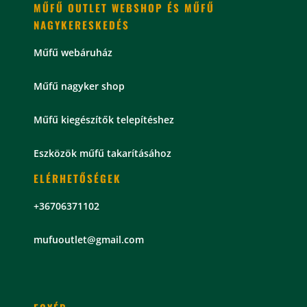
MŰFŰ OUTLET WEBSHOP ÉS MŰFŰ
NAGYKERESKEDÉS
Műfű webáruház
Műfű nagyker shop
Műfű kiegészítők telepítéshez
Eszközök műfű takarításához
ELÉRHETŐSÉGEK
+36706371102
mu
fuoutlet@gmail.com